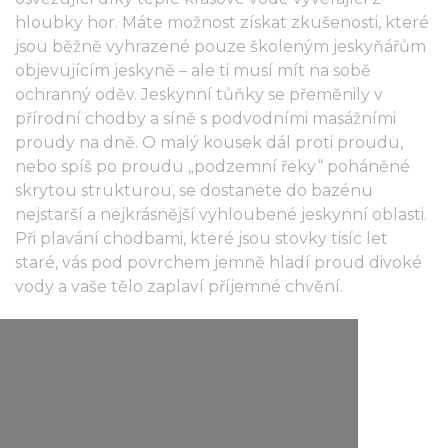
hloubky hor. Máte možnost získat zkušenosti, které
jsou běžně vyhrazené pouze školeným jeskyňářům
objevujícím jeskyně – ale ti musí mít na sobě
ochranný oděv. Jeskynní tůňky se přeměnily v
přírodní chodby a síně s podvodními masážními
proudy na dně. O malý kousek dál proti proudu,
nebo spíš po proudu „podzemní řeky“ poháněné
skrytou strukturou, se dostanete do bazénu
nejstarší a nejkrásnější vyhloubené jeskynní oblasti.
Při plavání chodbami, které jsou stovky tisíc let
staré, vás pod povrchem jemně hladí proud divoké
vody a vaše tělo zaplaví příjemné chvění.