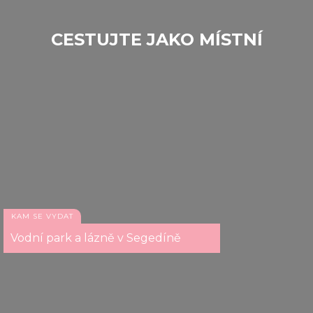
CESTUJTE JAKO MÍSTNÍ
KAM SE VYDAT
Vodní park a lázně v Segedíně