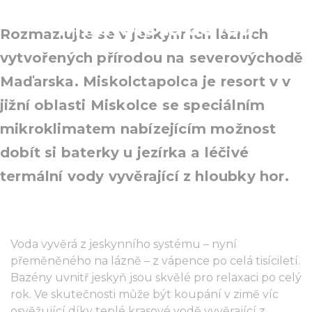
Miskolctapolca
Rozmazlujte se v jeskynních lázních
vytvořených přírodou na severovýchodě
Maďarska. Miskolctapolca je resort v v
jižní oblasti Miskolce se speciálním
mikroklimatem nabízejícím možnost
dobít si baterky u jezírka a léčivé
termální vody vyvěrající z hloubky hor.
Voda vyvěrá z jeskynního systému – nyní
přeměněného na lázně – z vápence po celá tisíciletí.
Bazény uvnitř jeskyň jsou skvělé pro relaxaci po celý
rok. Ve skutečnosti může být koupání v zimě víc
osvěžující díky teplé krasové vodě vyvěrající z