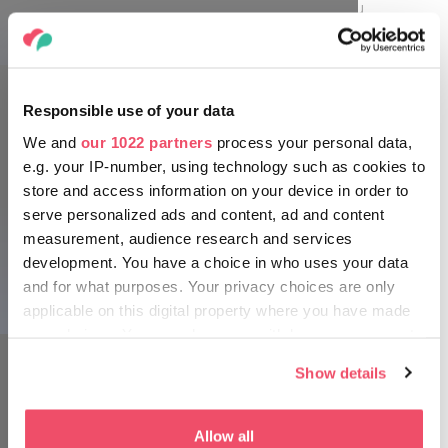
chodbách panuje věčné jaro, ať už je venku
obrovské vedro, nebo krutá zima.
Responsible use of your data
We and
our 1022 partners
process your personal data,
e.g. your IP-number, using technology such as cookies to
store and access information on your device in order to
serve personalized ads and content, ad and content
measurement, audience research and services
development. You have a choice in who uses your data
and for what purposes. Your privacy choices are only
applicable on this digital property where you have made
your choices. You can change or withdraw your consent
any time from the Cookie Declaration or by clicking on
Show details
the Privacy trigger icon.
If you allow, we would also like to:
Allow all