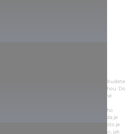
Odsud se dostanete do Hvězdné síně, kde budete
mít pocit, že plavete pod hvězdnatou oblohou. Do
stavu meditace vás dostane poslech tajemné
ozvěny Hvězdné síně nebo jen obdivování
zvláštních tvarů tohoto vzácného přírodního
fenoménu. Mimochodem, tato termální voda je
méně hustá než jiné léčivé vody, a právě proto je
oblíbená: ve vodě můžete zůstat tak dlouho, jak