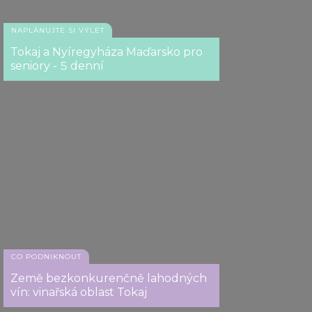
NAPLÁNUJTE SI VÝLET
Tokaj a Nyíregyháza Maďarsko pro
seniory - 5 denní
CO PODNIKNOUT
Země bezkonkurenčně lahodných
vín: vinařská oblast Tokaj