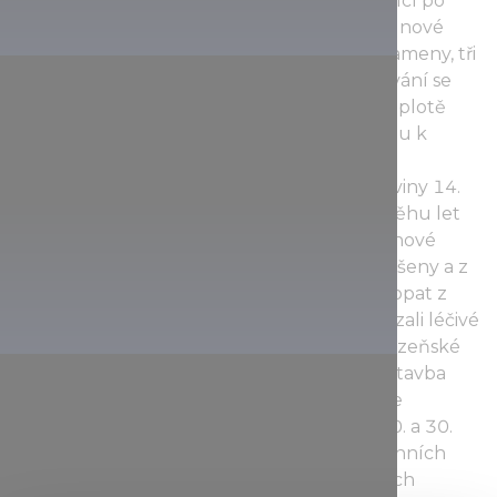
plavecký bazén a saunový svět. Hosté toužící po
odpočinku, osvěžení a detoxikaci mají v saunové
zóně na výběr tři finské sauny s lávovými kameny, tři
infrasauny a jednu parní kabinu. Po saunování se
můžete zchladit v ponorném bazénku o teplotě
16–18 °C. U vchodu do jeskynních lázní jsou k
vidění trosky benediktinského kláštera
postaveného ve 13. století. Od druhé poloviny 14.
do počátku 16. století zde žili mniši. V průběhu let
trpěl klášter mnoha útoky, až nakonec členové
řádu utekli. Opuštěné budovy byly zpustošeny a z
oblasti se stala bažina. V roce 1711 nechal opat z
Tapolcy povolat z Košic doktory, aby prokázali léčivé
účinky vody a celé oblasti. Popis dřevěné lázeňské
budovy se datuje do roku 1743, kdy byla stavba
úplně dokončena, ovšem Miskolctapolca se
opravdovou rekreační oblastí stala až ve 20. a 30.
letech 20. století. Jak můžete vidět, v jeskynních
lázních neexistuje zima ani léto. V jeskynních