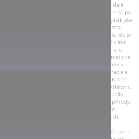
budete chtít, a vyzkoušet skvělé masážní a další
vodní atrakce. Také děti se mohou spolu s rodiči po
celý den brouzdat. Takže nezáleží na tom, jestli jste
sem přijeli omládnout, revitalizovat se, pohrát si,
nebo z preventivních či zdravotních důvodů: vše je
tady možné. Voda o teplotě 30 °C i jeskynní klima
mají léčebné účinky a doporučují se zejména u
degenerativního onemocnění kloubů. Revmatické
choroby a nemoci pohybového aparátu se léčí v
příjemném a rodinném prostředí. Balneoterapie a
aquaterapie zde mají dlouhodobou tradici. Kromě
léčivých a termálních bazénů si mohou návštěvníci,
kteří hledají větší pocit svobody, vybrat i několik
venkovních. Jeskyně je mistrovským dílem přírody,
ale jezírka a půvabně elegantní skořepinové
zastřešení jsou zásluhou lidské tvůrčí činnosti.
Najdete zde i dětské brouzdaliště, zážitkové jezero,