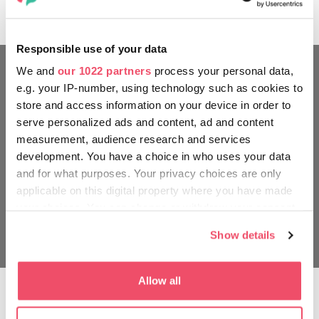
můžete také v Bodolybéru a Lovasberény nedaleko Pécse.
Responsible use of your data
We and
our 1022 partners
process your personal data,
e.g. your IP-number, using technology such as cookies to
store and access information on your device in order to
serve personalized ads and content, ad and content
measurement, audience research and services
development. You have a choice in who uses your data
and for what purposes. Your privacy choices are only
applicable on this digital property where you have made
your choices. You can change or withdraw your consent
any time from the Cookie Declaration or by clicking on
Show details
the Privacy trigger icon.
If you allow, we would also like to:
Allow all
Collect information about your geographical location
Glampingový stan, jeskynní obydlí, eko
which can be accurate to within several meters