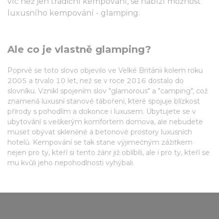
víc než jen tradiční kempování, se nabízí možnost
luxusního kempování - glamping.
Ale co je vlastně glamping?
Poprvé se toto slovo objevilo ve Velké Británii kolem roku
2005 a trvalo 10 let, než se v roce 2016 dostalo do
slovníku. Vznikl spojením slov "glamorous" a "camping", což
znamená luxusní stanové táboření, které spojuje blízkost
přírody s pohodlím a dokonce i luxusem. Ubytujete se v
ubytování s veškerým komfortem domova, ale nebudete
muset obývat skleněné a betonové prostory luxusních
hotelů. Kempování se tak stane výjimečným zážitkem
nejen pro ty, kteří si tento žánr již oblíbili, ale i pro ty, kteří se
mu kvůli jeho nepohodlnosti vyhýbali.