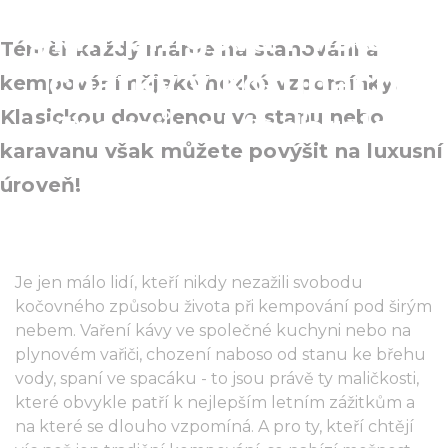
glampingová místa a
Téměř každý máme na stanování a
chatky v korunách
kempování nějaké hezké vzpomínky.
Klasickou dovolenou ve stanu nebo
stromů v Maďarsku
karavanu však můžete povýšit na luxusní
úroveň!
Je jen málo lidí, kteří nikdy nezažili svobodu
kočovného způsobu života při kempování pod širým
nebem. Vaření kávy ve společné kuchyni nebo na
plynovém vařiči, chození naboso od stanu ke břehu
vody, spaní ve spacáku - to jsou právě ty maličkosti,
které obvykle patří k nejlepším letním zážitkům a
na které se dlouho vzpomíná. A pro ty, kteří chtějí