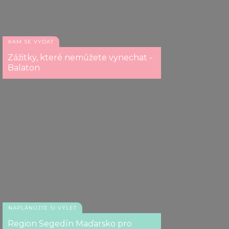
KAM SE VYDAT
Zážitky, které nemůžete vynechat -
Balaton
NAPLÁNUJTE SI VÝLET
Region Segedín Maďarsko pro