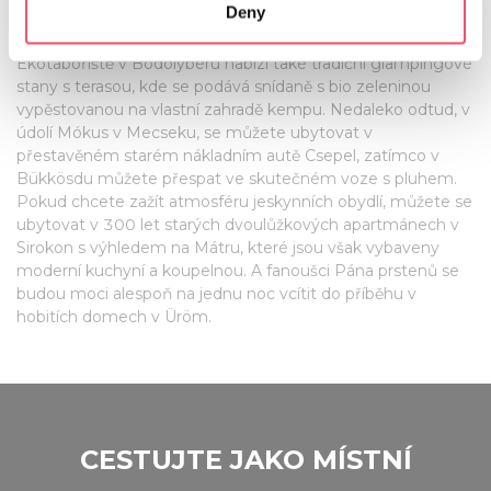
Deny
vozík
Identify your device by actively scanning it for
specific characteristics (fingerprinting)
Ekotábořiště v Bodolybéru nabízí také tradiční glampingové
Find out more about how your personal data is processed
stany s terasou, kde se podává snídaně s bio zeleninou
and set your preferences in the
details section
.
vypěstovanou na vlastní zahradě kempu. Nedaleko odtud, v
údolí Mókus v Mecseku, se můžete ubytovat v
We use cookies to personalise content and ads, to
přestavěném starém nákladním autě Csepel, zatímco v
provide social media features and to analyse our traffic.
Bükkösdu můžete přespat ve skutečném voze s pluhem.
Pokud chcete zažít atmosféru jeskynních obydlí, můžete se
We also share information about your use of our site with
ubytovat v 300 let starých dvoulůžkových apartmánech v
our social media, advertising and analytics partners who
Sirokon s výhledem na Mátru, které jsou však vybaveny
may combine it with other information that you’ve
moderní kuchyní a koupelnou. A fanoušci Pána prstenů se
provided to them or that they’ve collected from your use
budou moci alespoň na jednu noc vcítit do příběhu v
of their services.
hobitích domech v Üröm.
CESTUJTE JAKO MÍSTNÍ