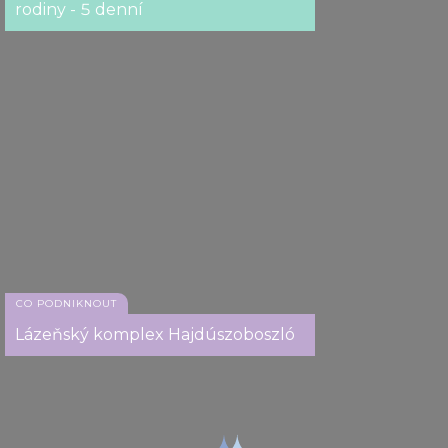
rodiny - 5 denní
CO PODNIKNOUT
Lázeňský komplex Hajdúszoboszló