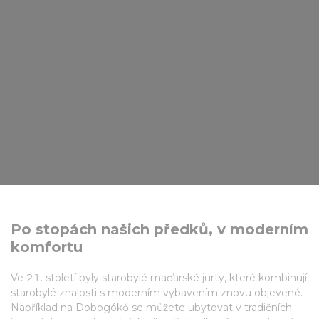
Po stopách našich předků, v moderním
komfortu
Ve 21. století byly starobylé maďarské jurty, které kombinují
starobylé znalosti s moderním vybavením znovu objevené.
Například na Dobogókő se můžete ubytovat v tradičních