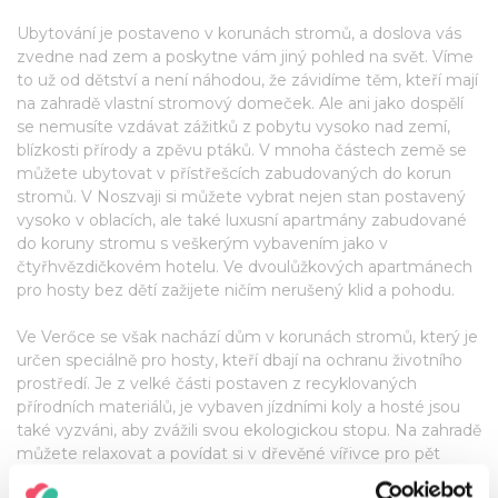
Ubytování je postaveno v korunách stromů, a doslova vás
zvedne nad zem a poskytne vám jiný pohled na svět. Víme
to už od dětství a není náhodou, že závidíme těm, kteří mají
na zahradě vlastní stromový domeček. Ale ani jako dospělí
se nemusíte vzdávat zážitků z pobytu vysoko nad zemí,
blízkosti přírody a zpěvu ptáků. V mnoha částech země se
můžete ubytovat v přístřešcích zabudovaných do korun
stromů. V Noszvaji si můžete vybrat nejen stan postavený
vysoko v oblacích, ale také luxusní apartmány zabudované
do koruny stromu s veškerým vybavením jako v
čtyřhvězdičkovém hotelu. Ve dvoulůžkových apartmánech
pro hosty bez dětí zažijete ničím nerušený klid a pohodu.
Ve Verőce se však nachází dům v korunách stromů, který je
určen speciálně pro hosty, kteří dbají na ochranu životního
prostředí. Je z velké části postaven z recyklovaných
přírodních materiálů, je vybaven jízdními koly a hosté jsou
také vyzváni, aby zvážili svou ekologickou stopu. Na zahradě
můžete relaxovat a povídat si v dřevěné vířivce pro pět
osob, která se vytápí dřevem. Spát pod korunami stromů