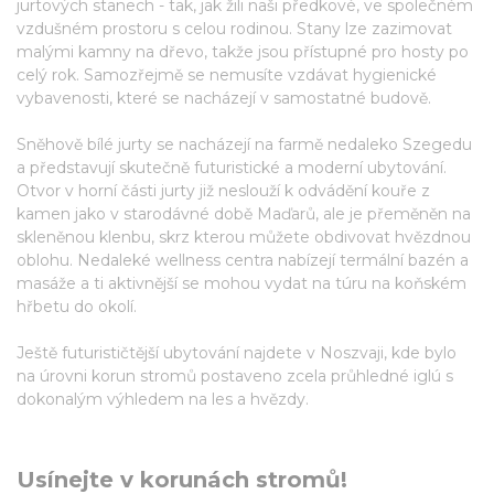
jurtových stanech - tak, jak žili naši předkové, ve společném
vzdušném prostoru s celou rodinou. Stany lze zazimovat
malými kamny na dřevo, takže jsou přístupné pro hosty po
celý rok. Samozřejmě se nemusíte vzdávat hygienické
vybavenosti, které se nacházejí v samostatné budově.
Sněhově bílé jurty se nacházejí na farmě nedaleko Szegedu
a představují skutečně futuristické a moderní ubytování.
Otvor v horní části jurty již neslouží k odvádění kouře z
kamen jako v starodávné době Maďarů, ale je přeměněn na
skleněnou klenbu, skrz kterou můžete obdivovat hvězdnou
oblohu. Nedaleké wellness centra nabízejí termální bazén a
masáže a ti aktivnější se mohou vydat na túru na koňském
hřbetu do okolí.
Ještě futurističtější ubytování najdete v Noszvaji, kde bylo
na úrovni korun stromů postaveno zcela průhledné iglú s
dokonalým výhledem na les a hvězdy.
Usínejte v korunách stromů!