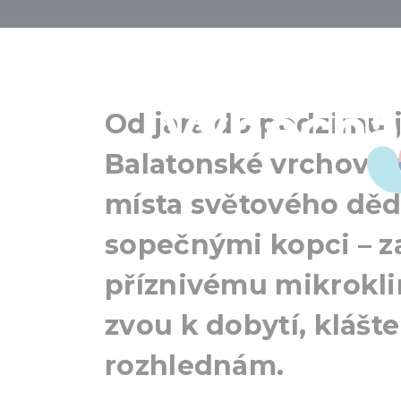
Zážitky, k
vynechat
Od jara do podzimu 
Balatonské vrchovin
místa světového děd
sopečnými kopci – z
příznivému mikrokli
zvou k dobytí, klášt
rozhlednám.