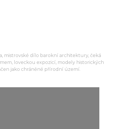
 mistrovské dílo barokní architektury, čeká
mem, loveckou expozicí, modely historických
ačen jako chráněné přírodní území.