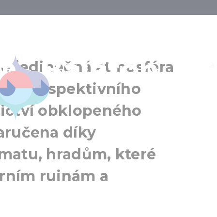
teré nemůžete
 - Balaton
Tihany
je jedinečná atmosféra
Balaton
y – perspektivního
ictví obklopeného
aručena díky
matu, hradům, které
erním ruinám a