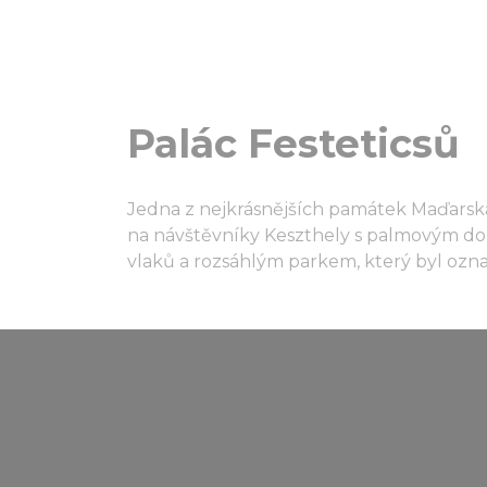
Palác Festeticsů
Jedna z nejkrásnějších památek Maďarska,
na návštěvníky Keszthely s palmovým do
vlaků a rozsáhlým parkem, který byl ozn