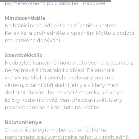
pojmenovaného po císařovně Theodoře!
Mindszentkálla
Na hranici obce odbočte na zříceninu kostela
Kerekikál a prohlédněte si opevnění Motte z období
maďarského dobývání.
Szentbékkálla
Neobvyklé kamenné moře v této vesnici je jednou z
nejzajímavějších atrakcí v oblasti Balatonské
vrchoviny. Skalní povrch erodovaný vodou a
větrem, bizarní obří skalní jehly a viklany mezi
skalními římsami, houževnaté stromky, křoviny a
špičky kostelních věží vám představí svět, který
pravděpodobně nikde jinde neuvidíte.
Balatonhenye
Chcete-li si program obohatit o nádherná
panoramata, pak vystoupejte nahoru k rozhledně