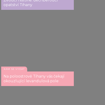
Živoucí historie: dechberoucí
opatství Tihany
KAM SE VYDAT
Na poloostrově Tihany vás čekají
okouzlující levandulová pole