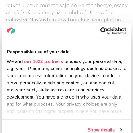
Eötvös. Odtud můžete sejít do Balatonhenye, osady
sahající svými kořeny až do období Uherského
království. Navštivte úchvatnou krasovou plošinu –
oblíbený turistický cíl se zvláštními geologickými
útvary!
Monoszló
Responsible use of your data
Po návštěvě vesnice stojí za to vystoupat na horu
We and
our 1022 partners
process your personal data,
Hegyestű. Severní část tohoto skalního útvaru,
e.g. your IP-number, using technology such as cookies to
bývalý lom, byla vytěžena, ale zbývající polovina o
store and access information on your device in order to
výšce 50 m odkrývá tajemství uvnitř vyhaslé
serve personalized ads and content, ad and content
čedičové sopky, aktivní před 5–6 miliony let! Jde o
measurement, audience research and services
vzácný úkaz i podle evropských měřítek.
development. You have a choice in who uses your data
and for what purposes. Your privacy choices are only
Kővágóörs
applicable on this digital property where you have made
Velkým turistickým lákadlem je zřícenina kostela,
your choices. You can change or withdraw your consent
ale za vidění stojí také staré venkovské stavení!
any time from the Cookie Declaration or by clicking on
Show details
the Privacy trigger icon.