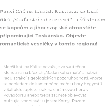
na březích Balatonu:
Pánvi Káli na březích Balatonu se také
klenoty oblasti pánve
říká „Maďarské středomoří“ kvůli vlnícím
se kopcům a jihoevropské atmosféře
Káli
připomínající Toskánsko. Objevte
romantické vesničky v tomto regionu!
Menší kotlina Káli se považuje za skutečnou
klenotnici na březích „Maďarského moře“ a nabízí
řadu atrakcí a geologických pozoruhodností. Vnořte
se pohledem do kamenného moře u hory Hegyestű
v Salföldu, upřete zrak na chrámovou horu v
Kővágóörsu anebo třeba začněte objevovat
pulzující vodní svět u jezera Kornyi. Rázem