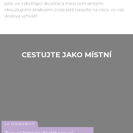
jisté: ve vzkvétající divočině a mezi rozmanitými
okouzlujícími atrakcemi zcela jistě narazíte na něco, co vás
doslova uchvátí!
CESTUJTE JAKO MÍSTNÍ
CO PODNIKNOUT