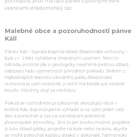
pochopíte, proč má tato pánev s pouhými osmi
vesnicemi středomořský ráz.
Malebné obce a pozoruhodnosti pánve
Káli
Pánev Káli – typická krajinná oblast Balatonské vrchoviny –
byla v r. 1984 vyhlášena chráněným územím. Není to
náhoda, protože jde o geologicky nesmírně pestrou oblast,
nabízející řadu výjimečných přírodních pokladů. Jedním z
nejkrásnějších klenotů národního parku Balatonská
vrchovina je osm vesniček, z nichž má každá své osobité
kouzlo. Všechny stojí za návštěvu.
Pokud se rozhodnete prozkoumat okouzlující obce v
kotlině Káli, doporučujeme vyhradit si na výlet jeden celý
den a ponechat si čas na vstřebávání jedinečné
jihoevropské atmosféry. Je-li to jen trochu možné, projděte
si tuto oblast pěšky, projeďte na kole nebo na koni, abyste
se mohli pokochat každou atrakcí v dokonalé, harmonicky