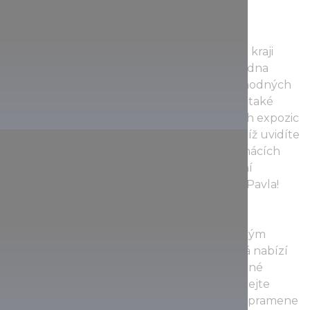
Salföld
Kamenné moře s porosty jalovce uvidíte na kraji
obce, která je ve skutečnosti pozůstatkem dna
Panonského moře. Povšimněte si i pozoruhodných
zkamenělin živočichů. Ve vesnici naleznete také
Salföldský statek – jednu z nejoblíbenějších expozic
národního parku Balatonská vrchovina, v níž uvidíte
ochočené domorodé maďarské druhy domácích
zvířat. Pokud vám zbyde čas, navštivte lesní
zříceninu románsko-gotického kláštera sv. Pavla!
Kékkút
Malebná vesnička s okouzlujícím venkovským
stavením pamatujícím několik staletí, která nabízí
pozoruhodný panoramatický výhled na vinné
sklípky. Vypravte se na okraj obce a ochutnejte
čerstvou vodu s osobitou chutí z kyselého pramene