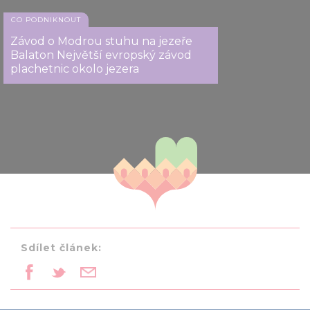
CO PODNIKNOUT
Závod o Modrou stuhu na jezeře
Balaton Největší evropský závod
plachetnic okolo jezera
Sdílet článek: