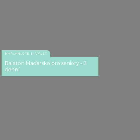
NAPLÁNUJTE SI VÝLET
Balaton Maďarsko pro seniory - 3
denní