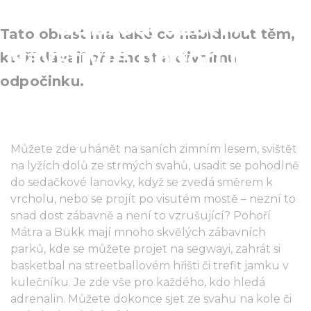
dobrodružství?
Tato oblast má také co nabídnout těm,
Navštivte pohoří Mátra
kteří dávají přednost aktivnímu
odpočinku.
a Bükk!
Můžete zde uhánět na saních zimním lesem, svištět
na lyžích dolů ze strmých svahů, usadit se pohodlně
do sedačkové lanovky, když se zvedá směrem k
vrcholu, nebo se projít po visutém mostě – nezní to
snad dost zábavně a není to vzrušující? Pohoří
Mátra a Bükk mají mnoho skvělých zábavních
parků, kde se můžete projet na segwayi, zahrát si
basketbal na streetballovém hřišti či trefit jamku v
kulečníku. Je zde vše pro každého, kdo hledá
adrenalin. Můžete dokonce sjet ze svahu na kole či