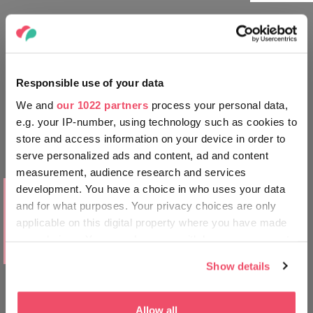
CESTUJTE JAKO MÍSTNÍ
Responsible use of your data
We and
our 1022 partners
process your personal data,
e.g. your IP-number, using technology such as cookies to
Kékestető
store and access information on your device in order to
serve personalized ads and content, ad and content
measurement, audience research and services
KAM SE VYDAT
development. You have a choice in who uses your data
and for what purposes. Your privacy choices are only
První stálý budapešťský most přes
řeku Dunaj: Széchenyiho řetězový
applicable on this digital property where you have made
most, zdobený obřími kamennými
your choices. You can change or withdraw your consent
lvy
any time from the Cookie Declaration or by clicking on
Show details
the Privacy trigger icon.
If you allow, we would also like to:
Allow all