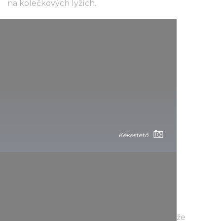
na kolečkových lyžích.
Kékestető
Pokud jste ostřílení trampové, už jistě víte, že