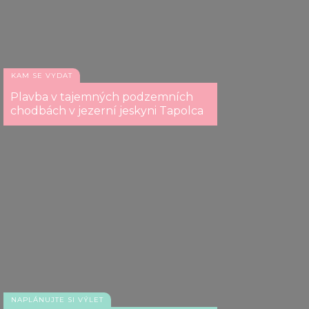
KAM SE VYDAT
Plavba v tajemných podzemních
chodbách v jezerní jeskyni Tapolca
NAPLÁNUJTE SI VÝLET