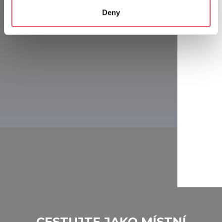
which can be accurate to within several meters
Deny
Identify your device by actively scanning it for
specific characteristics (fingerprinting)
Find out more about how your personal data is processed
and set your preferences in the
details section
.
We use cookies to personalise content and ads, to
provide social media features and to analyse our traffic.
We also share information about your use of our site with
our social media, advertising and analytics partners who
may combine it with other information that you’ve
provided to them or that they’ve collected from your use
of their services.
CESTUJTE JAKO MÍSTNÍ