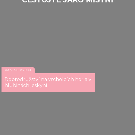
KAM SE VYDAT
Dobrodružství na vrcholcích hor a v
hlubinách jeskyní