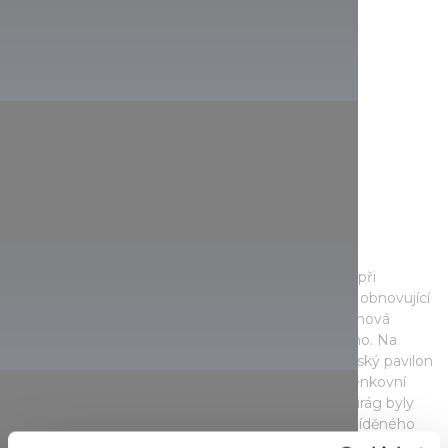
Věčný Balaton
V této zemi pravděpodobně není nikdo, kdo by si při
pomyšlení na léto nevybavil Balaton. Neustále se obnovující
pláže největšího jezera v Maďarsku získávají stále nová
ocenění a svým hostům nabízejí vždy něco nového. Na
městské pláži v Alsóörs byl nedávno obnoven dětský pavilon
a hřiště a pro aktivní rekreanty byly instalovány venkovní
posilovací stroje. V Balatonakali na pláži Mandulavirág byly
obnoveny travnaté plochy a rozšířena možnost tříděného
sběru odpadu. Bezbariérové toalety a sprchy, bezbariérové