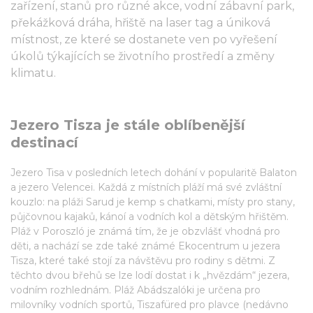
zařízení, stanů pro různé akce, vodní zábavní park,
překážková dráha, hřiště na laser tag a úniková
místnost, ze které se dostanete ven po vyřešení
úkolů týkajících se životního prostředí a změny
klimatu.
Jezero Tisza je stále oblíbenější
destinací
Jezero Tisa v posledních letech dohání v popularitě Balaton
a jezero Velencei. Každá z místních pláží má své zvláštní
kouzlo: na pláži Sarud je kemp s chatkami, místy pro stany,
půjčovnou kajaků, kánoí a vodních kol a dětským hřištěm.
Pláž v Poroszló je známá tím, že je obzvlášť vhodná pro
děti, a nachází se zde také známé Ekocentrum u jezera
Tisza, které také stojí za návštěvu pro rodiny s dětmi. Z
těchto dvou břehů se lze lodí dostat i k „hvězdám“ jezera,
vodním rozhlednám. Pláž Abádszalóki je určena pro
milovníky vodních sportů, Tiszafüred pro plavce (nedávno