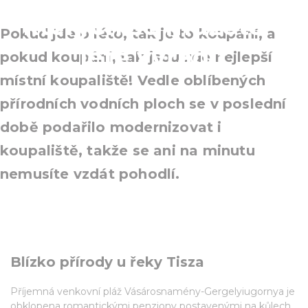
kterých se můžete v
Pokud jde o léto, tak je to koupání, a
létě vyřádit
pokud koupání, tak jsou zde nejlepší
místní koupaliště! Vedle oblíbených
přírodních vodních ploch se v poslední
době podařilo modernizovat i
koupaliště, takže se ani na minutu
nemusíte vzdát pohodlí.
Blízko přírody u řeky Tisza
Příjemná venkovní pláž Vásárosnamény-Gergelyiugornya je
obklopena romantickými penziony postavenými na kůlech.