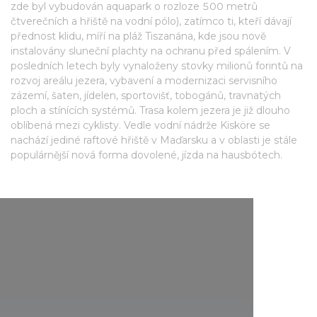
zde byl vybudován aquapark o rozloze 500 metrů
čtverečních a hřiště na vodní pólo), zatímco ti, kteří dávají
přednost klidu, míří na pláž Tiszanána, kde jsou nově
instalovány sluneční plachty na ochranu před spálením. V
posledních letech byly vynaloženy stovky milionů forintů na
rozvoj areálu jezera, vybavení a modernizaci servisního
zázemí, šaten, jídelen, sportovišť, tobogánů, travnatých
ploch a stínících systémů. Trasa kolem jezera je již dlouho
oblíbená mezi cyklisty. Vedle vodní nádrže Kisköre se
nachází jediné raftové hřiště v Maďarsku a v oblasti je stále
populárnější nová forma dovolené, jízda na hausbótech.