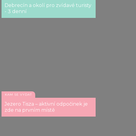
Debrecín a okolí pro zvídavé turisty
- 3 denní
KAM SE VYDAT
Jezero Tisza – aktivní odpočinek je
zde na prvním místě