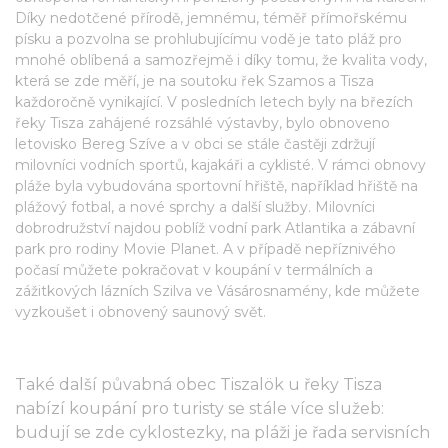
Díky nedotčené přírodě, jemnému, téměř přímořskému
písku a pozvolna se prohlubujícímu vodě je tato pláž pro
mnohé oblíbená a samozřejmě i díky tomu, že kvalita vody,
která se zde měří, je na soutoku řek Szamos a Tisza
každoročně vynikající. V posledních letech byly na březích
řeky Tisza zahájené rozsáhlé výstavby, bylo obnoveno
letovisko Bereg Szíve a v obci se stále častěji zdržují
milovníci vodních sportů, kajakáři a cyklisté. V rámci obnovy
pláže byla vybudována sportovní hřiště, například hřiště na
plážový fotbal, a nové sprchy a další služby. Milovníci
dobrodružství najdou poblíž vodní park Atlantika a zábavní
park pro rodiny Movie Planet. A v případě nepříznivého
počasí můžete pokračovat v koupání v termálních a
zážitkových lázních Szilva ve Vásárosnamény, kde můžete
vyzkoušet i obnovený saunový svět.
Také další půvabná obec Tiszalök u řeky Tisza
nabízí koupání pro turisty se stále více služeb:
budují se zde cyklostezky, na pláži je řada servisních