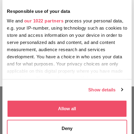
1600 lety, je pozoruhodným příkladem pozdně
Responsible use of your data
římských pohřebních praktik a pohřebního kultu.
Raně křesťanské hrobky v Pécsi jsou považovány za
We and
our 1022 partners
process your personal data,
největší křesťanský komplex hrobů mimo Itálii.
e.g. your IP-number, using technology such as cookies to
store and access information on your device in order to
V roce 2004 vydala maďarská národní banka
serve personalized ads and content, ad and content
pamětní minci s nápisem „Pécsi ókeresztény
measurement, audience research and services
sírkamrák“ („raně křesťanská nekropole v Pécsi“).
development. You have a choice in who uses your data
Návštěvnické centrum zahrnuje mauzoleum, šest
and for what purposes. Your privacy choices are only
dvoupodlažních pohřebních komor a dvě větší
applicable on this digital property where you have made
jednoprostorové budovy.
your choices. You can change or withdraw your consent
any time from the Cookie Declaration or by clicking on
Show details
the Privacy trigger icon.
CESTUJTE JAKO MÍSTNÍ
If you allow, we would also like to:
Allow all
Collect information about your geographical location
which can be accurate to within several meters
Deny
Identify your device by actively scanning it for