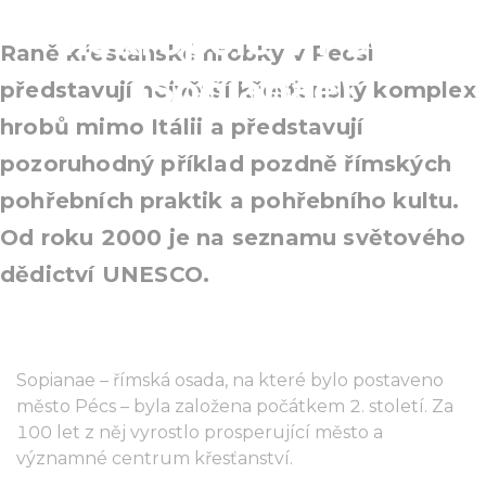
nekropole v Pécsi
Raně křesťanské hrobky v Pécsi
(Sopianae)
představují největší křesťanský komplex
hrobů mimo Itálii a představují
pozoruhodný příklad pozdně římských
pohřebních praktik a pohřebního kultu.
Od roku 2000 je na seznamu světového
dědictví UNESCO.
Sopianae – římská osada, na které bylo postaveno
město Pécs – byla založena počátkem 2. století. Za
100 let z něj vyrostlo prosperující město a
významné centrum křesťanství.