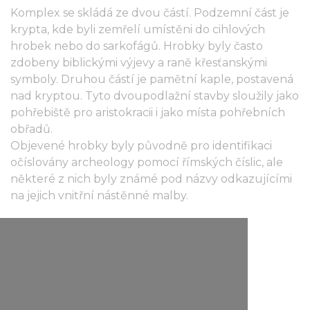
Komplex se skládá ze dvou částí. Podzemní část je
krypta, kde byli zemřelí umístěni do cihlových
hrobek nebo do sarkofágů. Hrobky byly často
zdobeny biblickými výjevy a raně křesťanskými
symboly. Druhou částí je pamětní kaple, postavená
nad kryptou. Tyto dvoupodlažní stavby sloužily jako
pohřebiště pro aristokracii i jako místa pohřebních
obřadů.
Objevené hrobky byly původně pro identifikaci
očíslovány archeology pomocí římských číslic, ale
některé z nich byly známé pod názvy odkazujícími
na jejich vnitřní nástěnné malby.