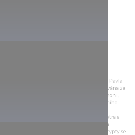
Pohřební komora č. I neboli hrobka Petra a Pavla,
která byla objevena v roce 1782, je považována za
nejznámější raně křesťanskou stavbu v Panonii,
římské provincii na území dnešního západního
Maďarska. Jeho severní stěna je zdobena
nástěnnou malbou zobrazující apoštoly Petra a
Pavla (odtud název komory), jak ukazují na
christogram, symbol Ježíše Krista. Vnitřek krypty se