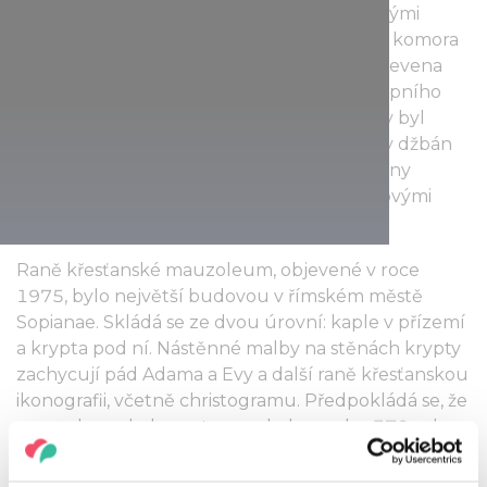
může pochlubit bohatou výzdobou biblickými
scénami a ornamentálními vzory. Pohřební komora
č. II neboli komora „Džbán na víno“ byla objevena
také v 18. století při stavbě rozsáhlého sklepního
systému pod Pécsí. V severní stěně komory byl
vybudován výklenek, kde byly namalovány džbán
na víno a sklenice. Stěny krypty jsou zdobeny
geometrickými vzory a květinovými a mřížovými
motivy.
Raně křesťanské mauzoleum, objevené v roce
1975, bylo největší budovou v římském městě
Sopianae. Skládá se ze dvou úrovní: kaple v přízemí
a krypta pod ní. Nástěnné malby na stěnách krypty
zachycují pád Adama a Evy a další raně křesťanskou
ikonografii, včetně christogramu. Předpokládá se, že
mauzoleum bylo postaveno kolem roku 370 n. l.
Raně křesťanská nekropole v Pécsi, postavená před