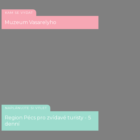
KAM SE VYDAT
Muzeum Vasarelyho
NAPLÁNUJTE SI VÝLET
Region Pécs pro zvídavé turisty - 5
denní