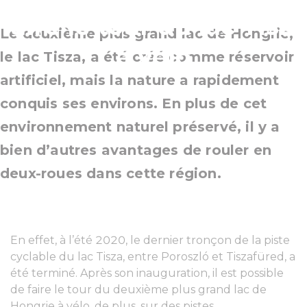
faire le tour du lac Tisza
Le deuxième plus grand lac de Hongrie,
à vélo
le lac Tisza, a été créé comme réservoir
artificiel, mais la nature a rapidement
conquis ses environs. En plus de cet
environnement naturel préservé, il y a
bien d’autres avantages de rouler en
deux-roues dans cette région.
En effet, à l’été 2020, le dernier tronçon de la piste
cyclable du lac Tisza, entre Poroszló et Tiszafüred, a
été terminé. Après son inauguration, il est possible
de faire le tour du deuxième plus grand lac de
Hongrie à vélo, de plus, sur des pistes