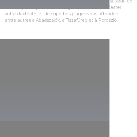
sur les toboggans, les trampolines et les murs d’escalade de
l’aire de jeux aquatiques Aquaglide, vous pouvez tester
votre dextérité, et de superbes plages vous attendent
entre autres à Abádszalók, à Tiszafüred et à Poroszló.