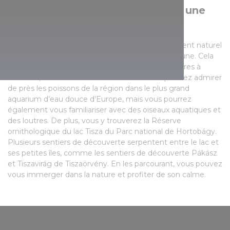
Une merveilleuse occasion pour une
immersion dans la nature
L’attrait principal du lac Tisza est son environnement naturel
intact ainsi que la diversité de sa flore et de sa faune. Cela
vaut la peine de prévoir un arrêt de quelques heures à
Poroszló, à l’Écocentre du lac Tisza où vous pourrez admirer
de près les poissons de la région dans le plus grand
aquarium d’eau douce d’Europe, mais vous pourrez
également vous familiariser avec des oiseaux aquatiques et
des loutres. De plus, vous y trouverez la Réserve
ornithologique du lac Tisza du Parc national de Hortobágy.
Plusieurs sentiers de découverte serpentent entre le lac et
ses petites îles, comme les sentiers de découverte Pákász
et Tiszavirág de Tiszaörvény. En les parcourant, vous pouvez
vous immerger dans la nature et profiter de son calme.