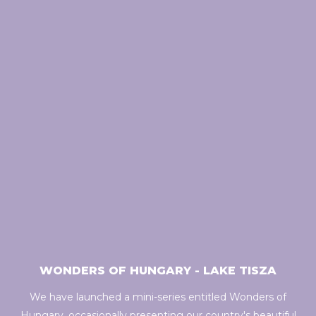
of their services.
WONDERS OF HUNGARY - LAKE TISZA
We have launched a mini-series entitled Wonders of
Hungary, occasionally presenting our country's beautiful