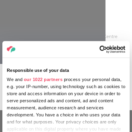
Tout est à portée de main
Près du lac Tisza, le haut lieu des cyclistes est le Centre
cycliste de Tiszafüred. Il est conseillé de commencer votre
circuit ici, ne serait-ce que parce que vous pouvez y louer
des vélos si vous n’en avez pas les vôtres. Il y a 8 points de
service autour du lac, où vous pouvez louer et déposer des
vélos. Le centre comprend également un atelier de
Responsible use of your data
réparation, un parking, une douche, un espace de repos et
We and
our 1022 partners
process your personal data,
un buffet, et vous pouvez également vous inscrire à des
tours organisées. Si vous aimez les bons plats de poisson,
e.g. your IP-number, using technology such as cookies to
vous devez absolument tester l’un des restaurants locaux.
store and access information on your device in order to
serve personalized ads and content, ad and content
measurement, audience research and services
development. You have a choice in who uses your data
and for what purposes. Your privacy choices are only
applicable on this digital property where you have made