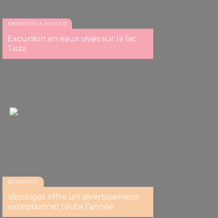
ENDROITS À VISITER
Excursion en eaux vives sur le lac
Tisza
BUDAPEST
Városliget offre un divertissement
exceptionnel toute l’année