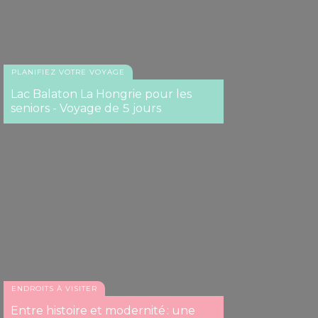
PLANIFIEZ VOTRE VOYAGE
Lac Balaton La Hongrie pour les
seniors - Voyage de 5 jours
ENDROITS À VISITER
Entre histoire et modernité : une