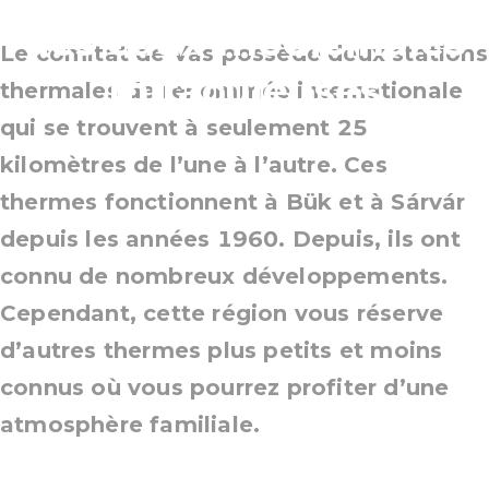
des eaux médicinales
Le comitat de Vas possède deux stations
miraculeuses
thermales de renommée internationale
qui se trouvent à seulement 25
kilomètres de l’une à l’autre. Ces
thermes fonctionnent à Bük et à Sárvár
depuis les années 1960. Depuis, ils ont
connu de nombreux développements.
Cependant, cette région vous réserve
d’autres thermes plus petits et moins
connus où vous pourrez profiter d’une
atmosphère familiale.