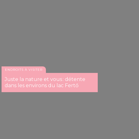
Thermes et Centre de bien-être de Sárvár
ENDROITS À VISITER
Juste la nature et vous : détente
dans les environs du lac Fertő
Thermes et Centre de bien-être de Sárvár