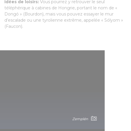
Idées de loisirs:
Vous pourrez y retrouver le seul
téléphérique à cabines de Hongrie, portant le nom de «
Dongó » (Bourdon), mais vous pouvez essayer le mur
d’escalade ou une tyrolienne extrême, appelée « Sólyom »
(Faucon).
Zemplén