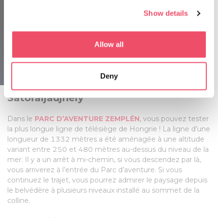
de la mer et la gare de la colline située à une altitude de
any time from the Cookie Declaration or by clicking on
554 mètres. Les enfants en dessous de 125 cm peuvent
Show details
the Privacy trigger icon.
utiliser le téléphérique uniquement en compagnie d’un
adulte.
If you allow, we would also like to:
Allow all
Idées de loisirs:
Sentier pédagogique Sástó, Parc
Collect information about your geographical location
d’aventure.
which can be accurate to within several meters
Lillafüred
Deny
Identify your device by actively scanning it for
specific characteristics (fingerprinting)
Sátoraljaújhely
Find out more about how your personal data is processed
and set your preferences in the
details section
.
Dans le
PARC D’AVENTURE ZEMPLÉN
, vous pouvez tester
la plus longue ligne de télésiège de Hongrie ! La ligne d’une
We use cookies to personalise content and ads, to
longueur de 1332 mètres a été aménagée à une altitude
variant entre 250 et 480 mètres au-dessus du niveau de la
provide social media features and to analyse our traffic.
mer. Il y a un arrêt à mi-chemin, si vous descendez par là,
We also share information about your use of our site with
vous arriverez à l’entrée du Parc d’aventure. Si vous
our social media, advertising and analytics partners who
continuez le trajet, vous pourrez admirer le paysage depuis
may combine it with other information that you’ve
le belvédère à plusieurs niveaux installé au sommet de la
provided to them or that they’ve collected from your use
colline.
of their services.