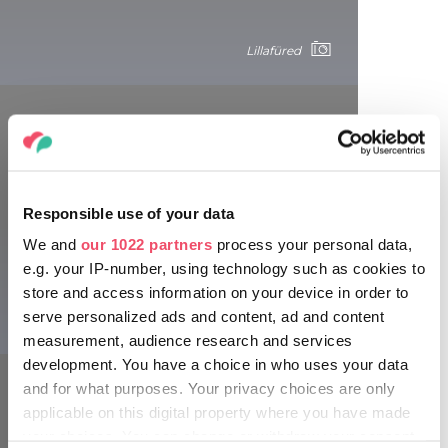
Lillafüred
Responsible use of your data
Mátra
We and
our 1022 partners
process your personal data,
L’une des attractions les plus intéressantes du parc
e.g. your IP-number, using technology such as cookies to
d’aventure Oxygen Adrenalin Park est le
TÉLÉPHÉRIQUE
store and access information on your device in order to
MÁTRA
reliant Sástó et le parc d’aventure. Ce télésiège
serve personalized ads and content, ad and content
Lillafüred
parcourt un trajet de 500 mètres. Les passagers peuvent
measurement, audience research and services
admirer la magnifique vue qui donne sur le lac, le belvédère
development. You have a choice in who uses your data
et la ville de Gyöngyös. Le trajet dure 7 minutes dans un
sens. Le télésiège transporte les passagers à une hauteur
and for what purposes. Your privacy choices are only
de 17 mètres par rapport au sol et relie la gare de la vallée
applicable on this digital property where you have made
située à une altitude de 504 mètres au-dessus du niveau
your choices. You can change or withdraw your consent