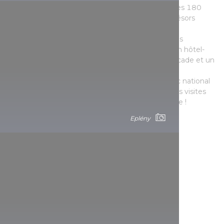
trajet dure de 16 à 18 minutes, pendant lesquelles 180
passagers peuvent admirer le panorama et les trésors
naturelles du massif de Bükk.
Idées de loisirs:
Lillafüred est une commune très
romantique où un pittoresque lac de plaisance, un hôtel-
château féerique, des jardins suspendus, une cascade et un
petit train forestier vous attendent. Vous pouvez
également choisir parmi les programmes du Parc national
de Bükk si vous souhaitez découvrir la région : des visites
de grottes et d’un observatoire figurent sur la liste !
Eplény