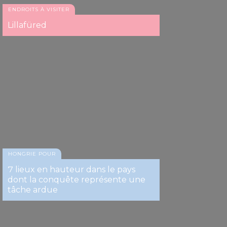
ENDROITS À VISITER
Lillafüred
Zemplén
HONGRIE POUR
7 lieux en hauteur dans le pays
dont la conquête représente une
tâche ardue