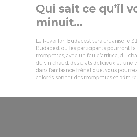
Qui sait ce qu’il 
minuit...
Le Réveillon Budapest sera organisé le 
Budapest où les participants pourront fair
trompettes, avec un feu d’artifice, du c
du vin chaud, des plats délicieux et une v
dans l’ambiance frénétique, vous pourr
colorés, sonner des trompettes et admirer 