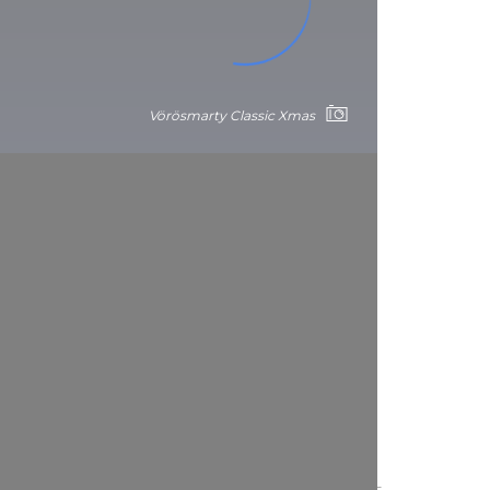
Vörösmarty Classic Xmas
rira-t-elle à la
ux ?