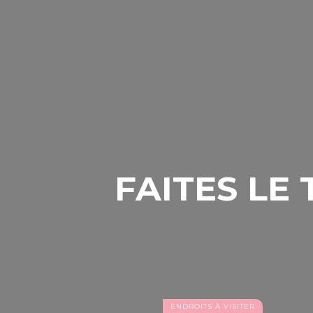
proposent un dîner accompagné d'un larg
Les plats traditionnels du réveillon ne 
goûter au rôti de cochon, aux saucisses de
L'ambiance sera rehaussée par un orches
FAITES LE
ENDROITS À VISITER