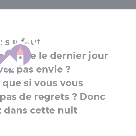
emporter par 
Advent Bazilika
 Réveillon !
Budapest
s’il faut
Environs de Budapest
 la fête le dernier jour
vez pas envie ?
 que si vous vous
 pas de regrets ? Donc
 dans cette nuit