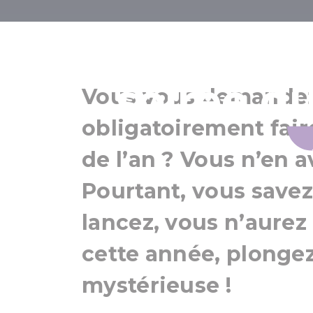
Laissez-vous 
soirée du
Vous vous demandez 
obligatoirement faire
de l’an ? Vous n’en a
Pourtant, vous savez
lancez, vous n’aurez
cette année, plongez
mystérieuse !