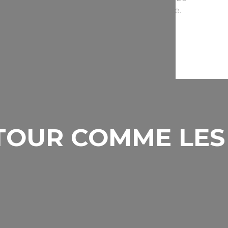
e choix de boissons et une soirée dansante.
manqueront pas dans le menu : vous pourrez
 Francfort, aux pogatchas et aux lentilles.
tre, un DJ ou un karaoké.
 TOUR COMME LE