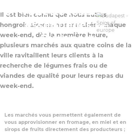
en vedette les saveurs
Il est bien connu que nous autres
essentielles de
hongrois aimons nos marchés : chaque
week-end, dès la première heure,
Budapest
plusieurs marchés aux quatre coins de la
ville ravitaillent leurs clients à la
recherche de légumes frais ou de
viandes de qualité pour leurs repas du
week-end.
Les marchés vous permettent également de
vous approvisionner en fromage, en miel et en
sirops de fruits directement des producteurs ;