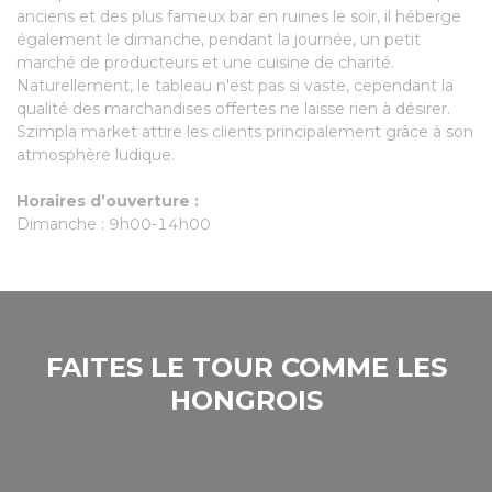
may combine it with other information that you’ve
anciens et des plus fameux bar en ruines le soir, il héberge
provided to them or that they’ve collected from your use
également le dimanche, pendant la journée, un petit
of their services.
marché de producteurs et une cuisine de charité.
Naturellement, le tableau n'est pas si vaste, cependant la
qualité des marchandises offertes ne laisse rien à désirer.
Szimpla market attire les clients principalement grâce à son
atmosphère ludique.
Horaires d’ouverture :
Dimanche : 9h00-14h00
FAITES LE TOUR COMME LES
HONGROIS