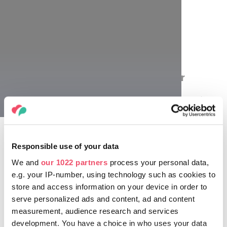
Horaires d’ouverture :
Lundi-vendredi : 6h00-18h00
Samedi : 6h00-14h00
Dimanche : horaires d'ouverture variés
Les Grandes halles de Klauzál tér
Le marché couvert historique surKlauzál tér de Pest arbore
des espaces clairs et ensoleillés où un nombre croissant de
stands proposent des fruits et des légumes frais, des
produits laitiers appétissants et des viandes, un assortiment
de viennoiseries, et même des spécialités lángos au niveau
Responsible use of your data
de la galerie.
We and
our 1022 partners
process your personal data,
Horaires d’ouverture :
e.g. your IP-number, using technology such as cookies to
Lundi-samedi : 6h30-22h00
store and access information on your device in order to
Dimanche : 7h00-22h00
serve personalized ads and content, ad and content
measurement, audience research and services
development. You have a choice in who uses your data