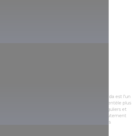
Marché Fény utca
Cet établissement de longue date du côté de Buda est l'un
des marchés les plus populaires. Il dessert une clientèle plus
aisée ; il propose une large variété de produits réguliers et
de haute qualité. Vous trouverez des produits hautement
saisonniers également, comme des champignons
sauvages frais.