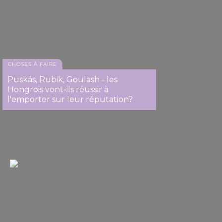
CHOSES À FAIRE
Puskás, Rubik, Goulash - les
Hongrois vont-ils réussir à
l'emporter sur leur réputation?