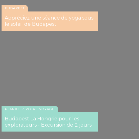
BUDAPEST
Appréciez une séance de yoga sous
le soleil de Budapest
PLANIFIEZ VOTRE VOYAGE
Budapest La Hongrie pour les
explorateurs - Excursion de 2 jours