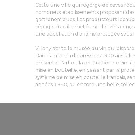
Cette une ville qui regorge de caves réputé
nombreux établissements proposant des d
gastronomiques. Les producteurs locaux 
cépage du cabernet franc : les vins conç
une appellation d’origine protégée sous
Villány abrite le musée du vin qui dispose
Dans la maison de presse de 300 ans, plu
présenter l’art de la production de vin à p
mise en bouteille, en passant par la prot
système de mise en bouteille français, s
années 1940, ou encore une belle collecti