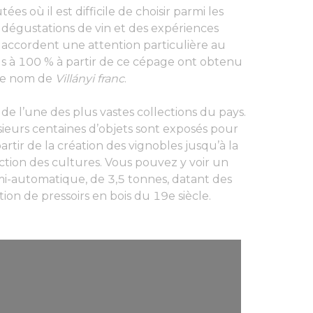
es où il est difficile de choisir parmi les
égustations de vin et des expériences
accordent une attention particulière au
us à 100 % à partir de ce cépage ont obtenu
 le nom de
Villányi franc
.
 de l’une des plus vastes collections du pays.
sieurs centaines d’objets sont exposés pour
artir de la création des vignobles jusqu’à la
ection des cultures. Vous pouvez y voir un
emi-automatique, de 3,5 tonnes, datant des
on de pressoirs en bois du 19e siècle.