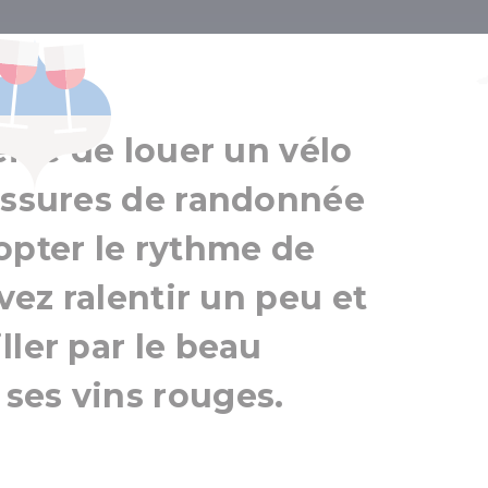
nnée, Villány
Villány
Région de Pécs
illé de louer un vélo
aussures de randonnée
opter le rythme de
uvez ralentir un peu et
ller par le beau
ses vins rouges.