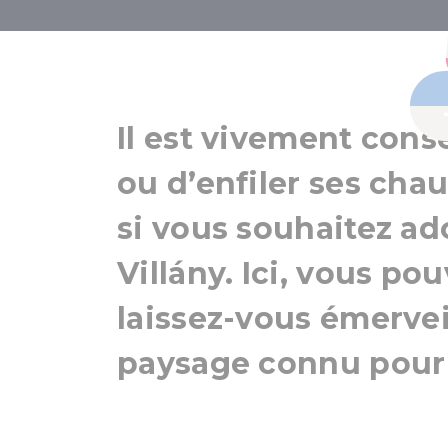
Vin, rando
Il est vivement conse
ou d’enfiler ses ch
si vous souhaitez ad
Villány. Ici, vous po
laissez-vous émervei
paysage connu pour 