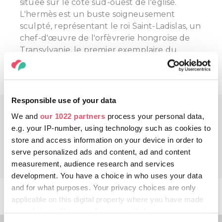
située sur le côté sud-ouest de l'église.
L'hermès est un buste soigneusement
sculpté, représentant le roi Saint-Ladislas, un
chef-d'œuvre de l'orfèvrerie hongroise de
Transylvanie, le premier exemplaire du
procédé d'émaillage « cloisonné à double fils
» en Hongrie.
Responsible use of your data
JOUR 2
We and
our 1022 partners
process your personal data,
e.g. your IP-number, using technology such as cookies to
store and access information on your device in order to
serve personalized ads and content, ad and content
measurement, audience research and services
development. You have a choice in who uses your data
and for what purposes. Your privacy choices are only
applicable on this digital property where you have made
your choices. You can change or withdraw your consent