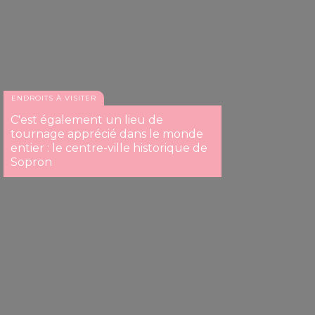
ENDROITS À VISITER
C'est également un lieu de
tournage apprécié dans le monde
entier : le centre-ville historique de
Sopron