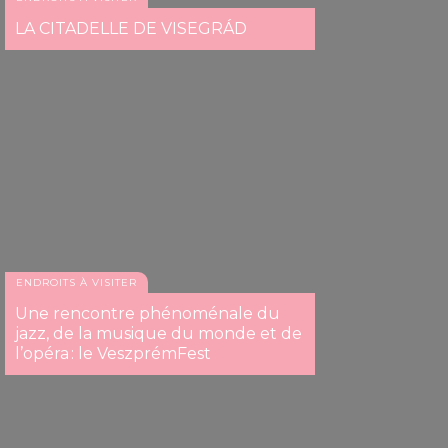
LA CITADELLE DE VISEGRÁD
ENDROITS À VISITER
Une rencontre phénoménale du
jazz, de la musique du monde et de
l’opéra : le VeszprémFest