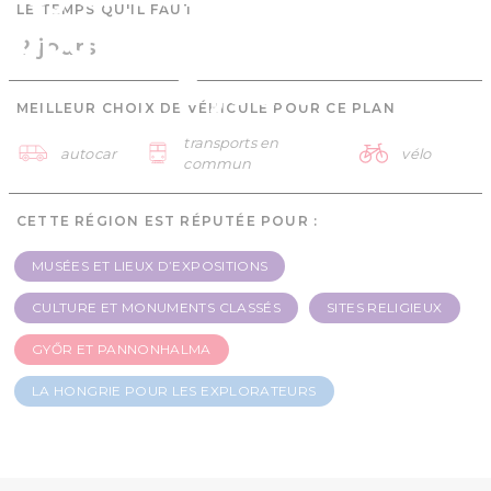
LE TEMPS QU'IL FAUT
pour les explorateurs -
2 jours
2 jours
MEILLEUR CHOIX DE VÉHICULE POUR CE PLAN
transports en
autocar
vélo
commun
CETTE RÉGION EST RÉPUTÉE POUR :
MUSÉES ET LIEUX D’EXPOSITIONS
CULTURE ET MONUMENTS CLASSÉS
SITES RELIGIEUX
GYŐR ET PANNONHALMA
LA HONGRIE POUR LES EXPLORATEURS