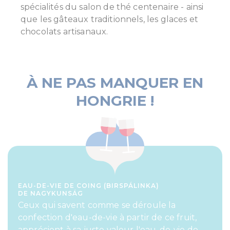
spécialités du salon de thé centenaire - ainsi
que les gâteaux traditionnels, les glaces et
chocolats artisanaux.
À NE PAS MANQUER EN
HONGRIE !
EAU-DE-VIE DE COING (BIRSPÁLINKA)
DE NAGYKUNSÁG
Ceux qui savent comme se déroule la
confection d'eau-de-vie à partir de ce fruit,
apprécient à sa juste valeur l'eau-de-vie de