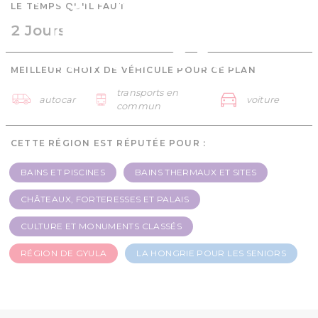
LE TEMPS QU'IL FAUT
Hongrie pour les
2 Jours
seniors - 2 Jours
MEILLEUR CHOIX DE VÉHICULE POUR CE PLAN
transports en
autocar
voiture
commun
CETTE RÉGION EST RÉPUTÉE POUR :
BAINS ET PISCINES
BAINS THERMAUX ET SITES
CHÂTEAUX, FORTERESSES ET PALAIS
CULTURE ET MONUMENTS CLASSÉS
RÉGION DE GYULA
LA HONGRIE POUR LES SENIORS