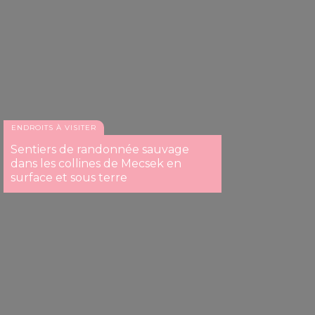
ENDROITS À VISITER
Sentiers de randonnée sauvage
dans les collines de Mecsek en
surface et sous terre