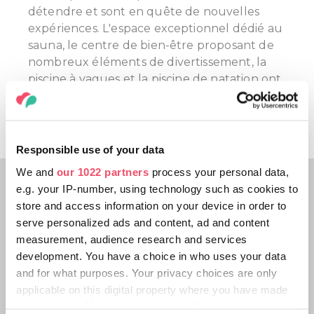
détendre et sont en quête de nouvelles
expériences. L'espace exceptionnel dédié au
sauna, le centre de bien-être proposant de
nombreux éléments de divertissement, la
piscine à vagues et la piscine de natation ont
été aménagés au milieu d'un parc naturel
rempli de raretés végétales.
Responsible use of your data
We and
our 1022 partners
process your personal data,
e.g. your IP-number, using technology such as cookies to
store and access information on your device in order to
serve personalized ads and content, ad and content
measurement, audience research and services
development. You have a choice in who uses your data
and for what purposes. Your privacy choices are only
applicable on this digital property where you have made
your choices. You can change or withdraw your consent