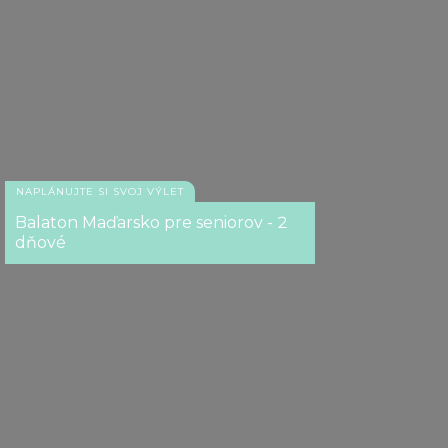
NAPLÁNUJTE SI SVOJ VÝLET
Balaton Maďarsko pre seniorov - 2
dňové