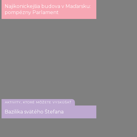
Najikonickejšia budova v Maďarsku:
pompézny Parlament
AKTIVITY, KTORÉ MÔŽETE VYSKÚŠAŤ
Bazilika svätého Štefana