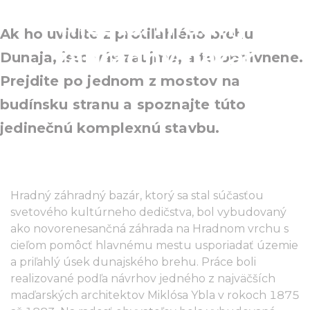
mesta: Hradný
Ak ho uvidíte z protiľahlého brehu
záhradný bazár
Dunaja, isto vás zaujme, a to oprávnene.
Prejdite po jednom z mostov na
budínsku stranu a spoznajte túto
jedinečnú komplexnú stavbu.
Hradný záhradný bazár, ktorý sa stal súčasťou
svetového kultúrneho dedičstva, bol vybudovaný
ako novorenesančná záhrada na Hradnom vrchu s
cieľom pomôcť hlavnému mestu usporiadať územie
a priľahlý úsek dunajského brehu. Práce boli
realizované podľa návrhov jedného z najväčších
maďarských architektov Miklósa Ybla v rokoch 1875