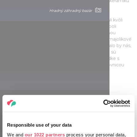
maďarským architektom, ktorý použil majolikovú keramiku
na výzdobu exteriérov budov.
Hradný záhradný bazár
Časom majolikové obklady klenby pavilónu opadali kvôli
oslabeniu spojov. Počas rekonštrukcie komplexu boli
vyrobené nové majolikové obklady, navyše šťastnou
zhodou okolností sa v jednej jame našli pôvodné majolikové
keramické obklady, ktoré boli tiež použité. Zaujímalo by nás,
či viete rozoznať, ktoré z nich sú pôvodné a ktoré sú
vyrobené dodatočne? Môžete to zistiť na prehliadke s
názvom Prechádzky Budínskym hradom - šperkovnicou
hlavného mesta.
Hradný záhradný bazár
Responsible use of your data
We and
our 1022 partners
process your personal data,