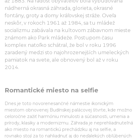
až 1883. Na radosť obyvateľov bola vybudovaná
nádherná okrasná záhrada, glorieta, okrasné
fontány, groty a domy kráľovskej stráže. Oveľa
neskôr, v rokoch 1961 až 1984, sa tu mládež
socializmu zabávala na kultovom zábavnom mieste
známom ako Park mládeže. Postupom času
komplex natoľko schátral, že bol v roku 1996
zaradený medzi sto najohrozenejších umeleckých
pamiatok na svete, ale obnovený bol až v roku
2014.
Romantické miesto na selfie
Dnes je toto novorenesančné námestie ikonickým
miestom obnovenej Budínskej palácovej štvrte, kde možno
celoročne zažiť harmóniu minulosti a súčasnosti, umenia a
prírody, klasiky a modernizmu. Záhrada je neprehliadnuteľná
ako miesto na romantickú prechádzku aj na selfie, a
rovnako stojí za to nahliadnuť aj do neďalekých obľúbených