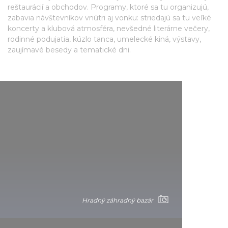
reštaurácií a obchodov. Programy, ktoré sa tu organizujú,
zabavia návštevníkov vnútri aj vonku: striedajú sa tu veľké
koncerty a klubová atmosféra, nevšedné literárne večery,
rodinné podujatia, kúzlo tanca, umelecké kiná, výstavy,
zaujímavé besedy a tematické dni.
Hradný záhradný bazár