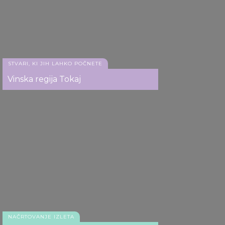
STVARI, KI JIH LAHKO POČNETE
Vinska regija Tokaj
NAČRTOVANJE IZLETA