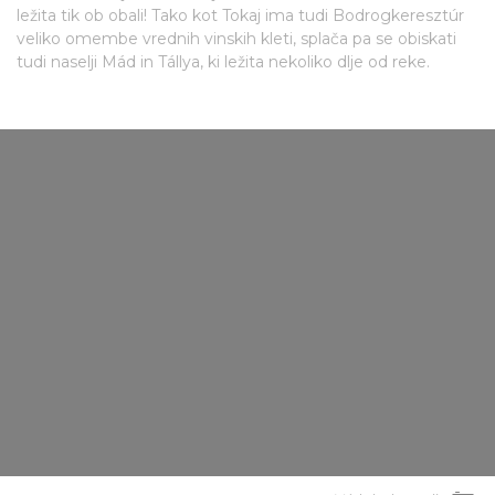
ležita tik ob obali! Tako kot Tokaj ima tudi Bodrogkeresztúr
veliko omembe vrednih vinskih kleti, splača pa se obiskati
tudi naselji Mád in Tállya, ki ležita nekoliko dlje od reke.