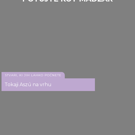
Gemenc
STVARI, KI JIH LAHKO POČNETE
Tokaji Aszú na vrhu