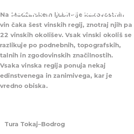
deželi vinogradnikov
Na Madžarskem ljubitelje kakovostnih
vin čaka šest vinskih regij, znotraj njih pa
22 vinskih okolišev. Vsak vinski okoliš se
razlikuje po podnebnih, topografskih,
talnih in zgodovinskih značilnostih.
Vsaka vinska regija ponuja nekaj
edinstvenega in zanimivega, kar je
vredno obiska.
Tura Tokaj–Bodrog