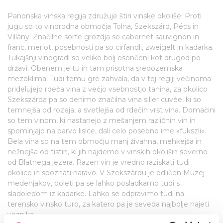
Panonska vinska regija združuje štiri vinske okoliše. Proti
jugu so to vinorodna območja Tolna, Szekszárd, Pécs in
Villány. Značilne sorte grozdja so cabernet sauvignon in
franc, merlot, posebnosti pa so cirfandli, zweigelt in kadarka.
Tukajšnji vinogradi so veliko bolj osončeni kot drugod po
državi. Obenem je tu in tam prisotna sredozemska
mezoklima. Tudi temu gre zahvala, da v tej regiji večinoma
pridelujejo rdeča vina z večjo vsebnostjo tanina, za okolico
Szekszárda pa so denimo značilna vina siller cuvée, ki so
temnejša od rozeja, a svetlejša od rdečih vrst vina. Domačini
so tem vinom, ki nastanejo z mešanjem različnih vin in
spominjajo na barvo lisice, dali celo posebno ime »fukszli«.
Bela vina so na tem območju manj živahna, mehkejša in
nežnejša od tistih, ki jih najdemo v vinskih okoliših severno
od Blatnega jezera. Razen vin je vredno raziskati tudi
okolico in spoznati naravo. V Szekszárdu je odličen Muzej
medenjakov, poleti pa se lahko posladkamo tudi s
sladoledom iz kadarke. Lahko se odpravimo tudi na
terensko vinsko turo, za katero pa je seveda najbolje najeti
voznika.