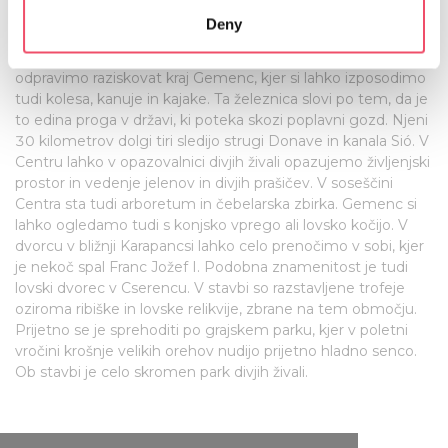
which can be accurate to within several meters
Po ogledu kleti v Szekszárdu je priporočljivo obiskati Hišo
Deny
Identify your device by actively scanning it for
črne štorklje (Fekete Gólya Ház) v Báti. Iz bližnjega
specific characteristics (fingerprinting)
Ekoturističnega centra Pörböly se z gozdno železnico
odpravimo raziskovat kraj Gemenc, kjer si lahko izposodimo
Find out more about how your personal data is processed
tudi kolesa, kanuje in kajake. Ta železnica slovi po tem, da je
and set your preferences in the
details section
.
to edina proga v državi, ki poteka skozi poplavni gozd. Njeni
30 kilometrov dolgi tiri sledijo strugi Donave in kanala Sió. V
We use cookies to personalise content and ads, to
Centru lahko v opazovalnici divjih živali opazujemo življenjski
provide social media features and to analyse our traffic.
prostor in vedenje jelenov in divjih prašičev. V soseščini
We also share information about your use of our site with
Centra sta tudi arboretum in čebelarska zbirka. Gemenc si
our social media, advertising and analytics partners who
lahko ogledamo tudi s konjsko vprego ali lovsko kočijo. V
dvorcu v bližnji Karapancsi lahko celo prenočimo v sobi, kjer
may combine it with other information that you’ve
je nekoč spal Franc Jožef I. Podobna znamenitost je tudi
provided to them or that they’ve collected from your use
lovski dvorec v Cserencu. V stavbi so razstavljene trofeje
of their services.
oziroma ribiške in lovske relikvije, zbrane na tem območju.
Prijetno se je sprehoditi po grajskem parku, kjer v poletni
vročini krošnje velikih orehov nudijo prijetno hladno senco.
Ob stavbi je celo skromen park divjih živali.