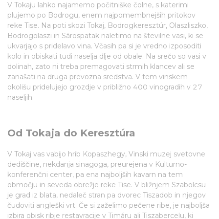
V Tokaju lahko najamemo počitniške čolne, s katerimi
plujemo po Bodrogu, enem najpomembnejših pritokov
reke Tise. Na poti skozi Tokaj, Bodrogkeresztúr, Olaszliszko,
Bodrogolaszi in Sárospatak naletimo na številne vasi, ki se
ukvarjajo s pridelavo vina. Včasih pa si je vredno izposoditi
kolo in obiskati tudi naselja dlje od obale. Na srečo so vasi v
dolinah, zato ni treba premagovati strmih klancev ali se
zanašati na druga prevozna sredstva. V tem vinskem
okolišu pridelujejo grozdje v približno 400 vinogradih v 27
naseljih.
Od Tokaja do Keresztúra
V Tokaj vas vabijo hrib Kopaszhegy, Vinski muzej svetovne
dediščine, nekdanja sinagoga, preurejena v Kulturno-
konferenčni center, pa ena najboljših kavarn na tem
območju in seveda obrežje reke Tise. V bližnjem Szabolcsu
je grad iz blata, nedaleč stran pa dvorec Tiszadob in njegov
čudoviti angleški vrt. Če si zaželimo pečene ribe, je najboljša
izbira obisk ribje restavracije v Timáru ali Tiszabercelu, ki