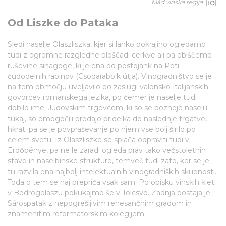
Mád vinska regija
Od Liszke do Pataka
Sledi naselje Olaszliszka, kjer si lahko pokrajino ogledamo
tudi z ogromne razgledne ploščadi cerkve ali pa obiščemo
ruševine sinagoge, ki je ena od postojank na Poti
čudodelnih rabinov (Csodarabbik útja). Vinogradništvo se je
na tem območju uveljavilo po zaslugi valonsko-italijanskih
govorcev romanskega jezika, po čemer je naselje tudi
dobilo ime. Judovskim trgovcem, ki so se pozneje naselili
tukaj, so omogočili prodajo pridelka do naslednje trgatve,
hkrati pa se je povpraševanje po njem vse bolj širilo po
celem svetu. Iz Olaszliszke se splača odpraviti tudi v
Erdőbénye, pa ne le zaradi ogleda prav tako večstoletnih
stavb in naselbinske strukture, temveč tudi zato, ker se je
tu razvila ena najbolj intelektualnih vinogradniških skupnosti.
Toda o tem se naj prepriča vsak sam. Po obisku vinskih kleti
v Bodrogolaszu pokukajmo še v Tolcsvo. Zadnja postaja je
Sárospatak z nepogrešljivim renesančnim gradom in
znamenitim reformatorskim kolegijem.