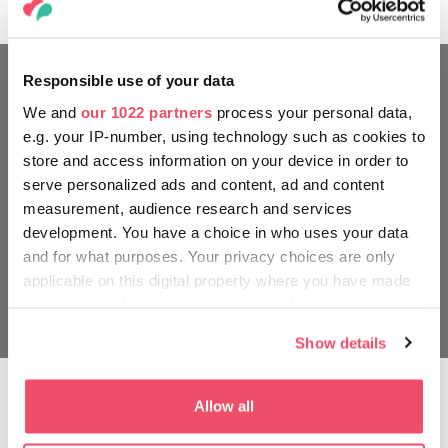
Responsible use of your data
We and
our 1022 partners
process your personal data,
e.g. your IP-number, using technology such as cookies to
store and access information on your device in order to
serve personalized ads and content, ad and content
measurement, audience research and services
development. You have a choice in who uses your data
and for what purposes. Your privacy choices are only
applicable on this digital property where you have made
your choices. You can change or withdraw your consent
any time from the Cookie Declaration or by clicking on
Show details
the Privacy trigger icon.
Szekszárd vinska regija
If you allow, we would also like to:
Allow all
Na pot k Donavi!
Collect information about your geographical location