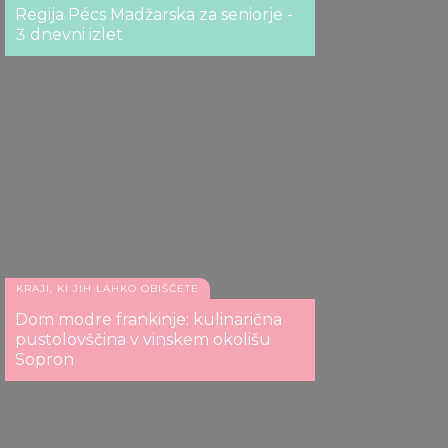
Regija Pécs Madžarska za seniorje -
3 dnevni izlet
KRAJI, KI JIH LAHKO OBIŠČETE
Dom modre frankinje: kulinarična
pustolovščina v vinskem okolišu
Sopron