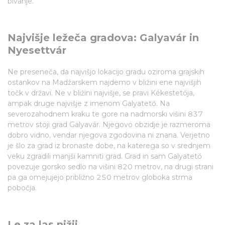
bivanje.
Najvišje ležeča gradova: Galyavár in
Nyesettvár
Ne preseneča, da najvišjo lokacijo gradu oziroma grajskih
ostankov na Madžarskem najdemo v bližini ene najvišjih
točk v državi. Ne v bližini najvišje, se pravi Kékestetőja,
ampak druge najvišje z imenom Galyatető. Na
severozahodnem kraku te gore na nadmorski višini 837
metrov stoji grad Galyavár. Njegovo obzidje je razmeroma
dobro vidno, vendar njegova zgodovina ni znana. Verjetno
je šlo za grad iz bronaste dobe, na katerega so v srednjem
veku zgradili manjši kamniti grad. Grad in sam Galyatető
povezuje gorsko sedlo na višini 820 metrov, na drugi strani
pa ga omejujejo približno 250 metrov globoka strma
pobočja.
Le za las nižji