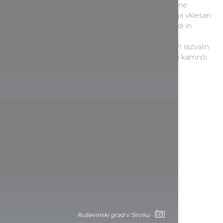
kot edini jamski grad v državi, saj na Madžarskem ne
poznamo nobenega drugega, ki bi imel del obzidja vklesan
v goro. To seveda niso prave jame, temveč prehodi in
prostori, vklesani v riolitno skalo, podobni jamskim
bivališčem v Noszvaju ali cerkvi v Petri. Do grajskih razvalin
na višini 296 metrov je 10 minut hoje po čudoviti kamniti
poti.
Budimski grad
Ruševinski grad v Siroku