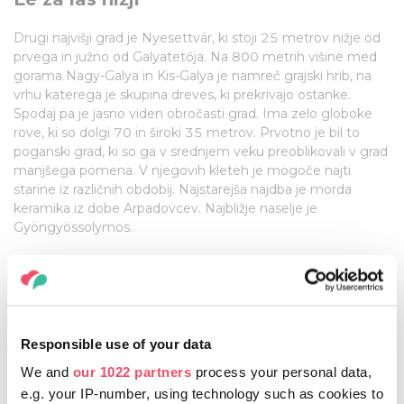
Drugi najvišji grad je Nyesettvár, ki stoji 25 metrov nižje od
prvega in južno od Galyatetőja. Na 800 metrih višine med
gorama Nagy-Galya in Kis-Galya je namreč grajski hrib, na
vrhu katerega je skupina dreves, ki prekrivajo ostanke.
Spodaj pa je jasno viden obročasti grad. Ima zelo globoke
rove, ki so dolgi 70 in široki 35 metrov. Prvotno je bil to
poganski grad, ki so ga v srednjem veku preoblikovali v grad
manjšega pomena. V njegovih kleteh je mogoče najti
starine iz različnih obdobij. Najstarejša najdba je morda
keramika iz dobe Arpadovcev. Najbližje naselje je
Gyöngyössolymos.
Najstarejša gradova: Gradova v
Szabolcsu in Abaújváru
Responsible use of your data
Eden naših najstarejših gradov je gradišče v Szabolcsu. V
We and
our 1022 partners
process your personal data,
severnem kotu te vasi ob reki Tisi, ki leži 12 kilometrov od
Tokaja nad Rakamazom, nasproti samega Tokaja stoji
e.g. your IP-number, using technology such as cookies to