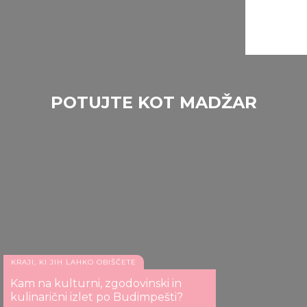
POTUJTE KOT MADŽAR
Gradova v Szabolcsu
KRAJI, KI JIH LAHKO OBIŠČETE
Kam na kulturni, zgodovinski in
kulinarični izlet po Budimpešti?