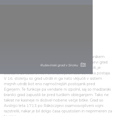
Utrdba, ki se je 500 let upirala
nezgodam
Predhodnik sedanjega gradu je bil zgrajen po tatarskem
vdoru, nato pa ga je Karel Robert spremenil v kraljevi grad.
Ruševinski grad v Siroku
Družina Tari, ki je bila lastnica trdnjave od leta 1388, je
zaslužna za ustanovitev Siroka, ki je bil tudi carinska postaja.
V 16. stoletju so grad utrdili in ga nato vključili v sistem
mejnih utrdb kot eno najmočnejših postojank pred
Egerjem. Te funkcije pa vendarle ni izpolnil, saj so madžarski
branilci grad zapustili še pred turškim obleganjem. Tako ne
takrat ne kasneje ni doživel nobene večje bitke. Grad so
Avstrijci leta 1713 po Rákóczijevi osamosvojitveni vojni
razstrelili, nakar je bil dolgo časa opustošen in neprimeren za