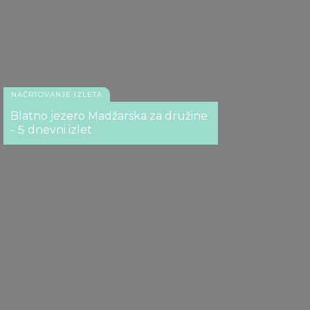
NAČRTOVANJE IZLETA
Blatno jezero Madžarska za družine
- 5 dnevni izlet