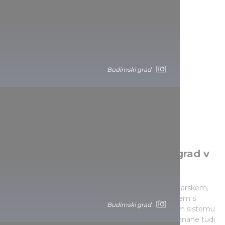
Budimski grad
Najbolj pustolovski: Ruševinski grad v
Siroku
To je najbolj pustolovska grajska razvalina na Madžarskem,
saj se lahko tu sprehajate ne le za grajskim obzidjem s
Budimski grad
čudovitim razgledom, temveč tudi po zapletenem sistemu
predorov, vklesanih v osrčje gore. Te razvaline so znane tudi