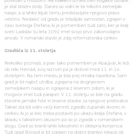
povezan z mostom. Na vsakem izmed treh vogalov utrdbe
We use cookies to personalise content and ads, to
je stal stražni stolp. Danes so vidni le še trikotni zemeljski
provide social media features and to analyse our traffic.
nasipi, a si lahko kljub temu predstavljate njegovo pravo
We also share information about your use of our site with
veličino. Nedaleč od gradu je triladijski samostan, zgrajen v
our social media, advertising and analytics partners who
času svetega Štefana, ki je pomemben tudi zato, ker je kralj
may combine it with other information that you’ve
sveti Ladislav tu leta 1092 imel svojo prvo zakonodajno
provided to them or that they’ve collected from your use
sinodo. V romanski stavbi je zdaj reformatorska cerkev.
of their services.
Gradišča iz 11. stoletja
Nekoliko poznejši, a prav tako pomemben je Abaújvár, ki leži
ob reki Hernád, svoj razcvet pa je doživel med 11. in 14.
stoletjem. Na tem mestu je bila prej rimska naselbina. Sam
grad je bil najbrž utrdba, zgrajena na dvignjenem
zemeljskem nasipu in ograjena z lesenim zidom, ki je
mogoče imel tudi parapet. V 11. stoletju so bile na gradu
številne jamske hiše in lesene stavbe za njegove prebivalce.
Takrat sta bili edini večji kamniti zgradbi županski dvorec in
cerkev, ki jo je bilo treba postaviti po ukazu kralja Štefana, v
skladu s takratnim okusom pa so jo zgradili v romanskem
slogu. Grad so branili lahki lokostrelci in oklepna konjenica.
Tudi grad Borsod je bil zgrajen na dobro branljivi lokaciji ob