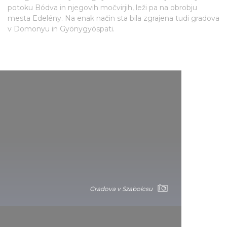
potoku Bódva in njegovih močvirjih, leži pa na obrobju
mesta Edelény. Na enak način sta bila zgrajena tudi gradova
v Domonyu in Gyönygyöspati.
Gradova v Szabolcsu