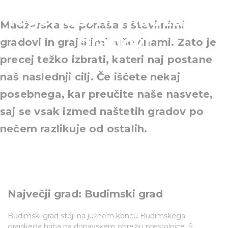
legendarni madžarski
Madžarska se ponaša s številnimi
gradovi
gradovi in grajskimi ruševinami. Zato je
precej težko izbrati, kateri naj postane
naš naslednji cilj. Če iščete nekaj
posebnega, kar preučite naše nasvete,
saj se vsak izmed naštetih gradov po
nečem razlikuje od ostalih.
Največji grad: Budimski grad
Budimski grad stoji na južnem koncu Budimskega
grajskega hriba na donavskem obrežju prestolnice. S