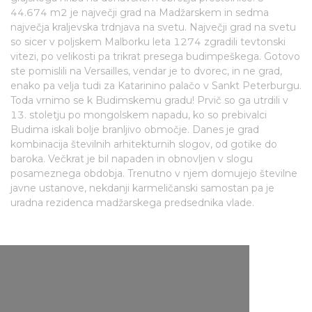
44.674 m2 je največji grad na Madžarskem in sedma
največja kraljevska trdnjava na svetu. Največji grad na svetu
so sicer v poljskem Malborku leta 1274 zgradili tevtonski
vitezi, po velikosti pa trikrat presega budimpeškega. Gotovo
ste pomislili na Versailles, vendar je to dvorec, in ne grad,
enako pa velja tudi za Katarinino palačo v Sankt Peterburgu.
Toda vrnimo se k Budimskemu gradu! Prvič so ga utrdili v
13. stoletju po mongolskem napadu, ko so prebivalci
Budima iskali bolje branljivo območje. Danes je grad
kombinacija številnih arhitekturnih slogov, od gotike do
baroka. Večkrat je bil napaden in obnovljen v slogu
posameznega obdobja. Trenutno v njem domujejo številne
javne ustanove, nekdanji karmeličanski samostan pa je
uradna rezidenca madžarskega predsednika vlade.