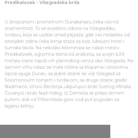
Predikalosek - Višegradska brda
U živopisnom i prometnom Dunakanjaru čeka vas niz
znamenitosti. To se posebno odnosi na Višegradsku
tvrđavu, koja se uzdiže iznad pejzaža, gde vas nedaleko od
istorijskih zidina čeka letnja staza za bob, luksuzni hotel i
šumska škola. Na nekoliko kilometara se nalazi mesto
Predikalosek, ogromna stena od andezita, sa svojih 639
metara visine najviši vrh planinskog venca oko Višegrada. Na
samom vrhu nalazi se mala čistina sa klupama i stolovima.
Ispod vijuga Dunav, sa jedne strane se vidi Višegrad sa
Solomonovim tornjem i tvrđavom, sa druge strane gradić
Nađmaroš, vrhovi Berženja, uključujući brdo Svetog Mihaila,
Čovanjoš i brdo Nađ Hideg. Iz Demeša se prilazi strmim
putem, dok od Pilišentlasla gore vodi put pogodan za
laganu šetnju.