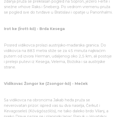
zdanja pruža se prekrasan pogled na Šopron, jezero Ferte i
snežne vrhove Raks i Šneberg. Po vedrom vremenu pruža
se pogled sve do tvrđave u Bratislavi i opatije u Panonhalmi.
Irot ke (Írott-kő) - Brda Kesega
Posred vidikovca prolazi austrijsko-mađarska granica. Do
vidikovca na 883 metra stiže se za 45 minuta najkraćim
putem od izvora Herman, udaljenog oko 2,5 km, ali postoje
i prelepi putevi iz Kesega, Velema, Božoka i sa austrijske
strane.
Vidikovac Žongor ke (Zsongor-kő) - Meček
Sa vidikovca na obroncima Jakab heđa pruža se
neverovatan prizor: ispred vas su dva naselja, Čerkut i
Kevagoseleš (Kővágószőlős), ne tako daleko brdo Vilanj, a
preko Drave nazire se i planinski lanac Papuk u Hrvatskoj.