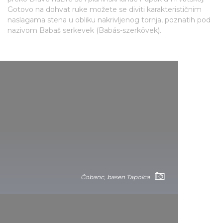
Gotovo na dohvat ruke možete se diviti karakterističnim
naslagama stena u obliku nakrivljenog tornja, poznatih pod
nazivom Babaš serkevek (Babás-szerkövek).
Čobanc, basen Tapolca