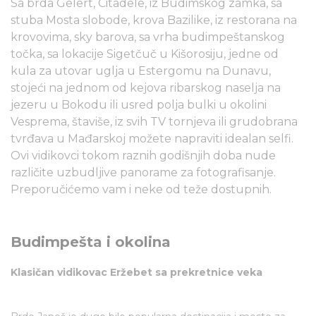
Sa brda Gelert, Citadele, iz Budimskog zamka, sa
stuba Mosta slobode, krova Bazilike, iz restorana na
krovovima, sky barova, sa vrha budimpeštanskog
točka, sa lokacije Sigetčuč u Kišorosiju, jedne od
kula za utovar uglja u Estergomu na Dunavu,
stojeći na jednom od kejova ribarskog naselja na
jezeru u Bokodu ili usred polja bulki u okolini
Vesprema, štaviše, iz svih TV tornjeva ili grudobrana
tvrđava u Mađarskoj možete napraviti idealan selfi.
Ovi vidikovci tokom raznih godišnjih doba nude
različite uzbudljive panorame za fotografisanje.
Preporučićemo vam i neke od teže dostupnih.
Budimpešta i okolina
Klasičan vidikovac Eržebet sa prekretnice veka