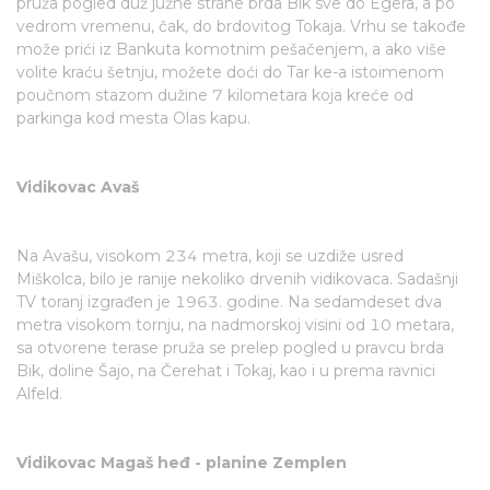
pruža pogled duž južne strane brda Bik sve do Egera, a po
vedrom vremenu, čak, do brdovitog Tokaja. Vrhu se takođe
može prići iz Bankuta komotnim pešačenjem, a ako više
volite kraću šetnju, možete doći do Tar ke-a istoimenom
poučnom stazom dužine 7 kilometara koja kreće od
parkinga kod mesta Olas kapu.
Vidikovac Avaš
Na Avašu, visokom 234 metra, koji se uzdiže usred
Miškolca, bilo je ranije nekoliko drvenih vidikovaca. Sadašnji
TV toranj izgrađen je 1963. godine. Na sedamdeset dva
metra visokom tornju, na nadmorskoj visini od 10 metara,
sa otvorene terase pruža se prelep pogled u pravcu brda
Bik, doline Šajo, na Čerehat i Tokaj, kao i u prema ravnici
Alfeld.
Vidikovac Magaš heđ - planine Zemplen