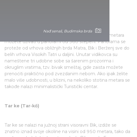
Vidikovac Galja - Galjatete
Nađ senaš, Budimska brda
Sa vidikovca na nadmorskoj visini od skoro 1000 metara
možete uživati u panorami od 360 stepeni. Panorama se
proteže od vrhova obližnjih brda Matra, Bik i Berženj sve do
belih vrhova Visokih Tatri u daljini. Unutar vidikovca su
nameštene tri udobne sobe sa šarenim prozorima i
okruglim vratima, tzv. bivak smeštaj, gde zaista možete
prenoćiti praktično pod zvezdanim nebom. Ako ipak želite
malo više udobnosti, u blizini, na nekoliko stotina metara se
takođe nalazi minimalistički Turistički centar.
Tar ke (Tar-kő)
Tar ke se nalazi na južnoj strani visoravni Bik, izdiže se
znatno iznad svoje okoline na visini od 950 metara, tako da