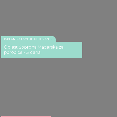
Irot ke, Brda Kesega
ISPLANIRAJ SVOJE PUTOVANJE
Oblast Šoprona Mađarska za
porodice - 3 dana
Vidikovac Karolj, Leverek