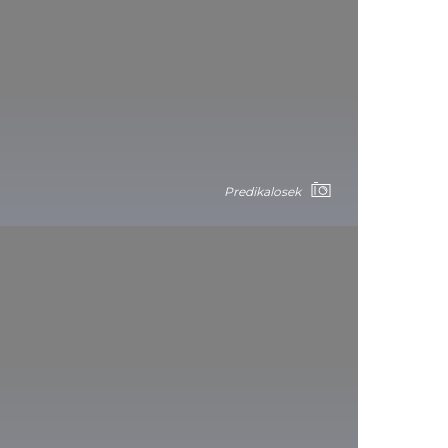
Predikalosek
Severna centralna brda
Vidikovac Varheđ