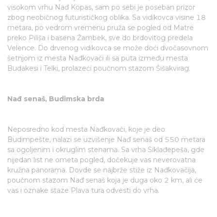
visokom vrhu Nađ Kopas, sam po sebi je poseban prizor
zbog neobičnog futurističkog oblika. Sa vidikovca visine 18
metara, po vedrom vremenu pruža se pogled od Matre
preko Piliša i basena Žambek, sve do brdovitog predela
Velence. Do drvenog vidikovca se može doći dvočasovnom
šetnjom iz mesta Nađkovači ili sa puta između mesta
Budakesi i Telki, prolazeći poučnom stazom Šišakvirag.
Nađ senaš, Budimska brda
Neposredno kod mesta Nađkovači, koje je deo
Budimpešte, nalazi se uzvišenje Nađ senaš od 550 metara
sa ogoljenim i okruglim stenama. Sa vrha Siklađepeša, gde
nijedan list ne ometa pogled, dočekuje vas neverovatna
kružna panorama. Dovde se najbrže stiže iz Nađkovačija,
poučnom stazom Nađ senaš koja je duga oko 2 km, ali će
vas i oznake staze Plava tura odvesti do vrha.