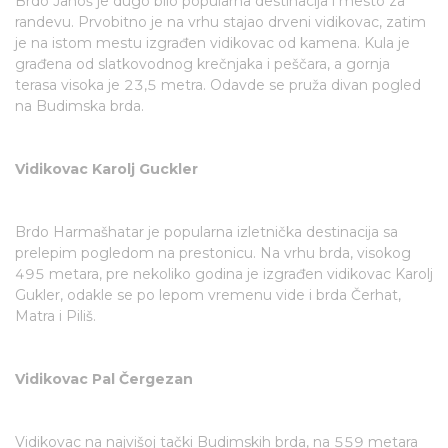
Brdo Janoš je dugo bilo popularna destinacija i mesto za
randevu. Prvobitno je na vrhu stajao drveni vidikovac, zatim
je na istom mestu izgrađen vidikovac od kamena. Kula je
građena od slatkovodnog krečnjaka i peščara, a gornja
terasa visoka je 23,5 metra. Odavde se pruža divan pogled
na Budimska brda.
Vidikovac Karolj Guckler
Brdo Harmašhatar je popularna izletnička destinacija sa
prelepim pogledom na prestonicu. Na vrhu brda, visokog
495 metara, pre nekoliko godina je izgrađen vidikovac Karolj
Gukler, odakle se po lepom vremenu vide i brda Čerhat,
Matra i Piliš.
Vidikovac Pal Čergezan
Vidikovac na najvišoj tački Budimskih brda, na 559 metara