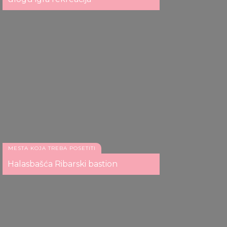
Irot ke, Brda Kesega
MESTA KOJA TREBA POSETITI
Halasbašća Ribarski bastion