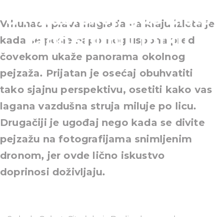
u Mađarskoj, gde biste
Vrhunac i prava nagrada na kraju izleta je
rado snimili fotku
kada se posle napornog uspona pred
čovekom ukaže panorama okolnog
pejzaža. Prijatan je osećaj obuhvatiti
tako sjajnu perspektivu, osetiti kako vas
lagana vazdušna struja miluje po licu.
Drugačiji je ugođaj nego kada se divite
pejzažu na fotografijama snimljenim
dronom, jer ovde lično iskustvo
doprinosi doživljaju.