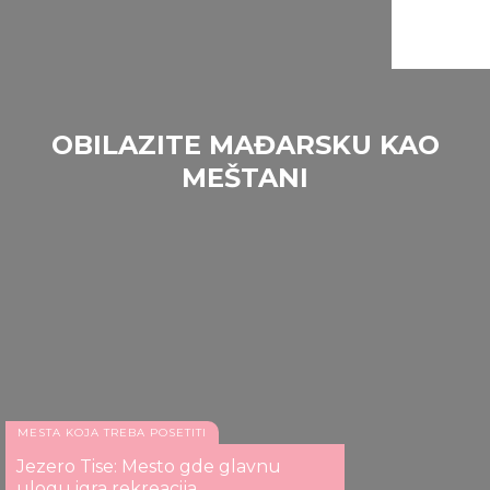
OBILAZITE MAĐARSKU KAO
MEŠTANI
Čobanc, basen Tapolca
MESTA KOJA TREBA POSETITI
Jezero Tise: Mesto gde glavnu
ulogu igra rekreacija
Vidikovac Žongor ke, Meček