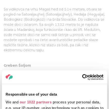
Sa vidikovca na vrhu Magaš heđ od 514 metara, otvara se
pogled na Šatoraljaujhelj (Sátoraljaújhely), Heđalja (Hegyalja),
Bodrogkez (Bodrogköz) i na brda Slovačke. Do vidikovca se
može doći i žičarom. Sa svojih 1332 metra to je najduža
žičara u Mađarskoj, koja funkcioniše i kao ski lift. Međutim,
ovde možete doći ne samo radi šetnje u prirodi, već se
možete oprobati i na četiri avanturističke pešačke staze
različite težine, klizeći niz stazu za bob, pa čak i niz
ekstremnu čeličnu sajlu.
Greben Šoljom
Greben Šoljom, u prevodu „soko“, visok 564 metra, nije
samo jedna od najtipičnijih mađarskih formacija iz ledenog
doba, već i popularno mesto za penjanje. Po lepom
vremenu sa vrha litice naziru se i ruševine zamka Regec na
Responsible use of your data
jednom od udaljenih vrhova. Grebenu se može prići iz
nekoliko pravaca, ali najspektakularniji je put od mesta
We and
our 1022 partners
process your personal data,
Kekapu. Sličan prizor se ukazuje i sa obližnjeg panoramskog
e.g. your IP-number, using technology such as cookies to