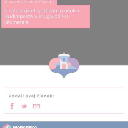
MESTA KOJA TREBA POSETITI
5 ruta za izlet sa decom u okolini
Budimpešte u krugu od 50
kilometara
Podeli ovaj članak: