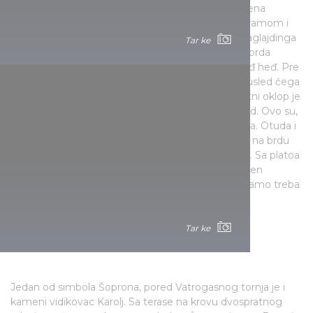
Čobanc, koji se uzdiže na 375 metara na ivici basena
Tapolca, nudi izvanredan doživljaj sa svojom panoramom i
ruševinama tvrđave. Nije slučajno što ljubitelji paraglajdinga
Tar ke
poleću odavde. Sličan ugođaj pružaju i druga dva brda
vulkanskog porekla u blizini: Badačonj ili Sent Đerđ heđ. Pre
više miliona godina ovde je bilo aktivnih vulkana, usled čega
se magma izlivala i očvrsla na površini. Ovaj bazaltni oklop je
zatim odolevao kasnijoj eroziji i zaštitio stene ispod. Ovo su,
dakle, brda koja svedoče o visini prvobitnog terena. Otuda i
mađarski naziv „tanuheđ“ - brdo svedok. Zapravo, na brdu
se nalazite na dnu nekadašnjeg Panonskog mora. Sa platoa
se pruža prekrasan pogled na jezero Balaton i basen
Tapolca. Najlakše se do vrha dolazi iz Đulakesija, samo treba
pratiti oznake zelene boje.
Tar ke
Vidikovac Karolj, Leverek
Jedan od simbola Šoprona, pored Vatrogasnog tornja je i
kameni vidikovac Karolj. Sa terase na krovu dvospratnog