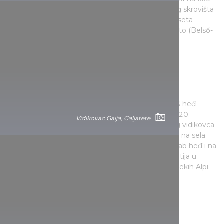
zapadni basen. Uzbrdo se prolazi pored pećinskog skrovišta
bećara Joške Šobrija, a nizbrdo se preporučuje poseta
prastaroj bašti lavande, unutrašnjem jezeru Belše to (Belső-
tó) ili gejzirskom polju.
Vidikovac Peter Vajda
Vidikovac na najvišem brdu Bakonja, na vrhu Keriš heđ
(Kőris-hegy) visokom 709 metara, izgrađen je 1920.
Vidikovac Galja, Galjatete
godine, a obnovljen 1962. godine. Sa trospratnog vidikovca
pruža se pogled na svetlucavo ogledalo Balatona, na sela
Bakonja, Bakonjalje i uzvišenje Panonhalme, na Kab heđ i na
brdo Šomlo. U daljini se nazire i benediktinska opatija u
Panonhalmi, a po sunčanom vremenu i vrhovi dalekih Alpi.
Čobanc, basen Tapolca