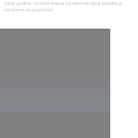
četiri godine. I pored radova na rekonstrukciji bazilika je
otvorena za posetioce.