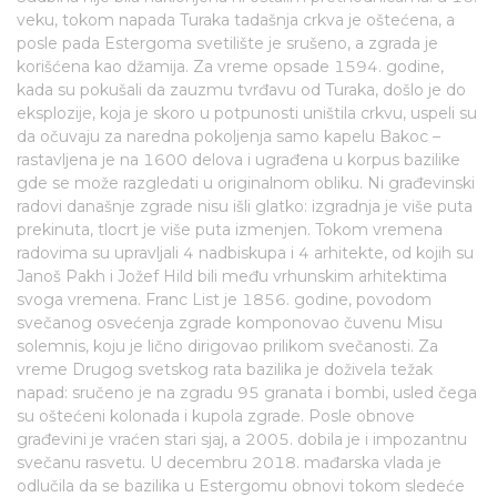
veku, tokom napada Turaka tadašnja crkva je oštećena, a
posle pada Estergoma svetilište je srušeno, a zgrada je
korišćena kao džamija. Za vreme opsade 1594. godine,
kada su pokušali da zauzmu tvrđavu od Turaka, došlo je do
eksplozije, koja je skoro u potpunosti uništila crkvu, uspeli su
da očuvaju za naredna pokoljenja samo kapelu Bakoc –
rastavljena je na 1600 delova i ugrađena u korpus bazilike
gde se može razgledati u originalnom obliku. Ni građevinski
radovi današnje zgrade nisu išli glatko: izgradnja je više puta
prekinuta, tlocrt je više puta izmenjen. Tokom vremena
radovima su upravljali 4 nadbiskupa i 4 arhitekte, od kojih su
Janoš Pakh i Jožef Hild bili među vrhunskim arhitektima
svoga vremena. Franc List je 1856. godine, povodom
svečanog osvećenja zgrade komponovao čuvenu Misu
solemnis, koju je lično dirigovao prilikom svečanosti. Za
vreme Drugog svetskog rata bazilika je doživela težak
napad: sručeno je na zgradu 95 granata i bombi, usled čega
su oštećeni kolonada i kupola zgrade. Posle obnove
građevini je vraćen stari sjaj, a 2005. dobila je i impozantnu
svečanu rasvetu. U decembru 2018. mađarska vlada je
odlučila da se bazilika u Estergomu obnovi tokom sledeće