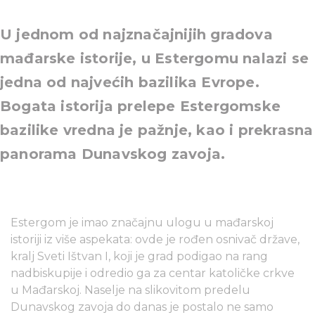
U jednom od najznačajnijih gradova
mađarske istorije, u Estergomu nalazi se
jedna od najvećih bazilika Evrope.
Bogata istorija prelepe Estergomske
bazilike vredna je pažnje, kao i prekrasna
panorama Dunavskog zavoja.
Estergom je imao značajnu ulogu u mađarskoj
istoriji iz više aspekata: ovde je rođen osnivač države,
kralj Sveti Ištvan I, koji je grad podigao na rang
nadbiskupije i odredio ga za centar katoličke crkve
u Mađarskoj. Naselje na slikovitom predelu
Dunavskog zavoja do danas je postalo ne samo