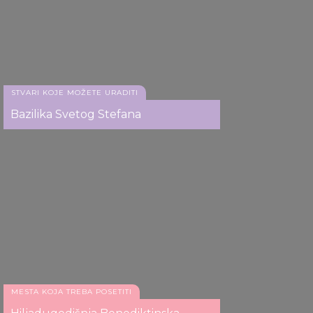
of their services.
STVARI KOJE MOŽETE URADITI
Bazilika Svetog Stefana
MESTA KOJA TREBA POSETITI