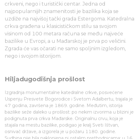
crkveni, nego i turistički centar. Jedna od
najpopularnijih znamenitosti je bazilika koja se
uzdiže na najvišoj tački grada Estergoma. Katedralna
crkva građena u klasicističkom stilu sa svojom
visinom od 100 metara računa se među najveće
bazilike u Evropi, a u Mađarskoj je prva po veličini.
Zgrada će vas očarati ne samo spoljnim izgledom,
nego i svojom istorijom.
Hiljadugodišnja prošlost
Izgradnja monumentalne katedralne crkve, posvećene
Uspenju Presvete Bogorodice i Svetom Adalbertu, trajala je
47 godina, završena je 1869. godine. Međutim, istorija
bazilike seže daleko u prošlost: po nekim izvorima u blizini je
podignuta prva crkva Mađarske. Originalnu crvu, koja je
stajala na mestu bazilike, podigao je kralj Sveti Ištvan,
osnivač države, a izgorela je u požaru 1180. godine.
Sudbina nije bila naklonjena ni ostalim prethodnicama: u 16.