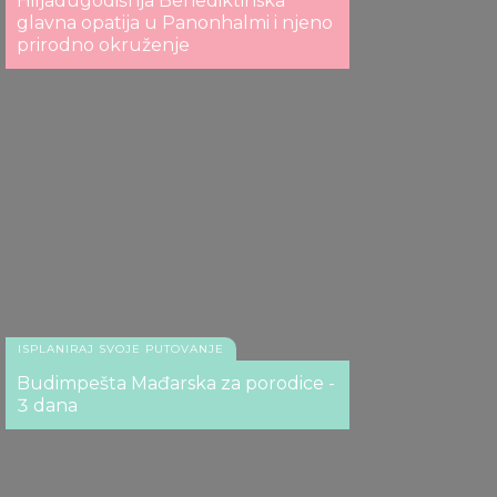
Hiljadugodišnja Benediktinska
glavna opatija u Panonhalmi i njeno
prirodno okruženje
ISPLANIRAJ SVOJE PUTOVANJE
Budimpešta Mađarska za porodice -
3 dana