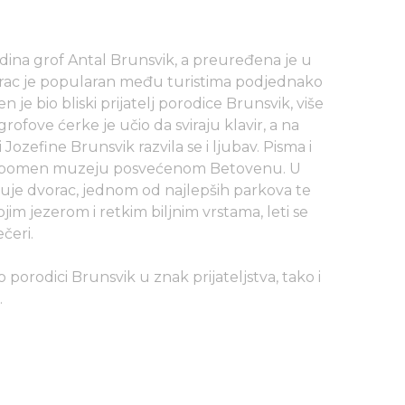
ina grof Antal Brunsvik, a preuređena je u
orac je popularan među turistima podjednako
je bio bliski prijatelj porodice Brunsvik, više
rofove ćerke je učio da sviraju klavir, a na
zefine Brunsvik razvila se i ljubav. Pisma i
 u spomen muzeju posvećenom Betovenu. U
žuje dvorac, jednom od najlepših parkova te
jim jezerom i retkim biljnim vrstama, leti se
čeri.
 porodici Brunsvik u znak prijateljstva, tako i
.