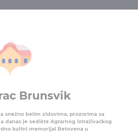
A I OKOLINA,
Dvorac Brunsvik
I TVRĐAVE
Martonvašar
Budimpešta sa okolinom
rac Brunsvik
sa snežno belim zidovima, prozorima sa
a danas je sedište Agrarnog istraživačkog
edno kultni memorijal Betovena u