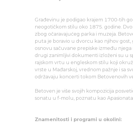
Građevinu je podigao krajem 1700-tih god
neogotičkom stilu oko 1875. godine. Dv
zbog očaravajućeg parka i muzeja. Betoven 
puta je boravio u dvorcu kao njihov gost, g
osnovu sačuvane prepiske između njega i Jo
drugi zanimljivi dokumenti izloženi su
rajskom vrtu u engleskom stilu koji okru
vrste u Mađarskoj, vrednom pažnje i sa svo
održavaju koncerti tokom Betovenovih ve
Betoven je više svojih kompozicija posvetio
sonatu u f-molu, poznatu kao Apasionata
Znamenitosti i programi u okolini: