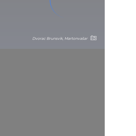
Dvorac Brunsvik, Martonvašar
ska palata
 srednjovekovne Mađarske nosi