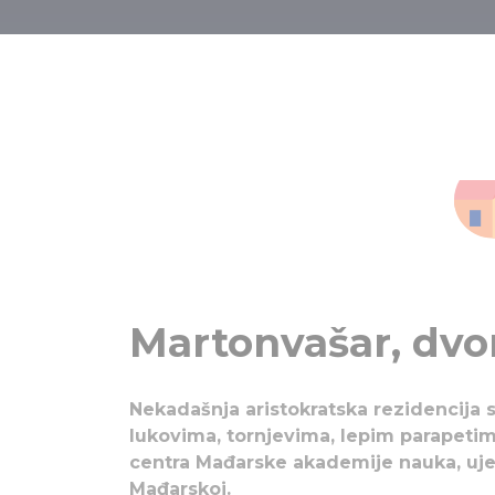
BUDIMPEŠT
DVORCI 
Martonvašar, dvo
Nekadašnja aristokratska rezidencija 
lukovima, tornjevima, lepim parapetim
centra Mađarske akademije nauka, uj
Mađarskoj.