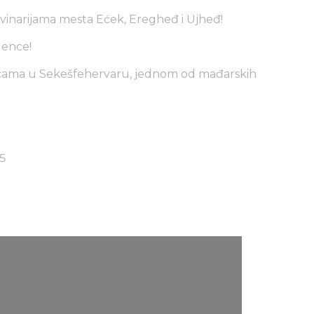
 vinarijama mesta Ećek, Eregheđ i Ujheđ!
lence!
licama u Sekešfehervaru, jednom od mađarskih
5