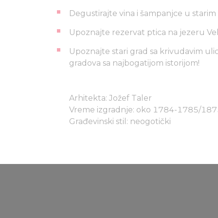
Degustirajte vina i šampanjce u starim
Upoznajte rezervat ptica na jezeru Ve
Upoznajte stari grad sa krivudavim u
gradova sa najbogatijom istorijom!
Arhitekta: Jožef Taler
Vreme izgradnje: oko 1784-1785/187
Građevinski stil: neogotički