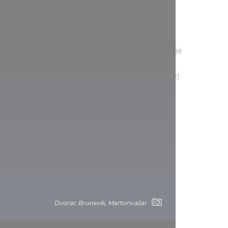
ašti palate i danas rastu i cvetaju
 Luksemburški u prvoj polovini 15. veka, on je
rostoru skoro iste veličine kao i palata. U
uža se prilika za prijatnu šetnju u bašti punoj
e, skulpture, lođa i jedan predivan vrt
e. Kada je kralj Maćaš oženio napuljsku
jstore u Višegrad koji su fontanama,
čarali duh vremena.
u zabaviti na Međunarodnom višegradskom
Dvorac Brunsvik, Martonvašar
15. veka