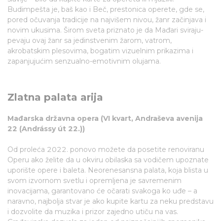
Budimpešta je, baš kao i Beč, prestonica operete, gde se,
pored očuvanja tradicije na najvišem nivou, žanr začinjava i
novim ukusima. Širom sveta priznato je da Mađari sviraju-
pevaju ovaj žanr sa jedinstvenim žarom, vatrom,
akrobatskim plesovima, bogatim vizuelnim prikazima i
zapanjujućim senzualno-emotivnim olujama.
Zlatna palata arija
Mađarska državna opera (VI kvart, Andraševa avenija
22 (Andrássy út 22.))
Od proleća 2022. ponovo možete da posetite renoviranu
Operu ako želite da u okviru obilaska sa vodičem upoznate
uporište opere i baleta. Neorenesansna palata, koja blista u
svom izvornom svetlu i opremljena je savremenim
inovacijama, garantovano će očarati svakoga ko uđe – a
naravno, najbolja stvar je ako kupite kartu za neku predstavu
i dozvolite da muzika i prizor zajedno utiču na vas.