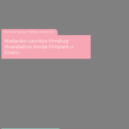
MESTA KOJA TREBA POSETITI
Mađarsko uporište filmskog
stvaralaštva: Korda Filmpark u
Ećeku