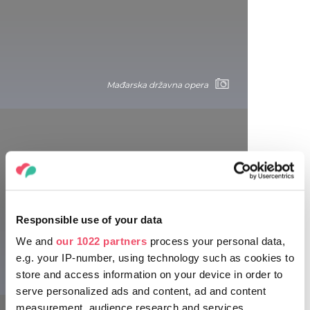
Mađarska državna opera
Preko 125 godina jedno od najlepših
pozorišta u Srednjoj Evropi
Responsible use of your data
We and
our 1022 partners
process your personal data,
Komediografsko pozorište - Vígszínház (XIII kvart,
e.g. your IP-number, using technology such as cookies to
bulevar Sv. Ištvana (Szent István krt. 14.))
Mađarska državna opera
store and access information on your device in order to
serve personalized ads and content, ad and content
Već pomenuta dvojica genijalnih arhitekata, Austrijanac
Ferdinand Fellner i Prus Herman Helmer, tokom decenija
measurement, audience research and services