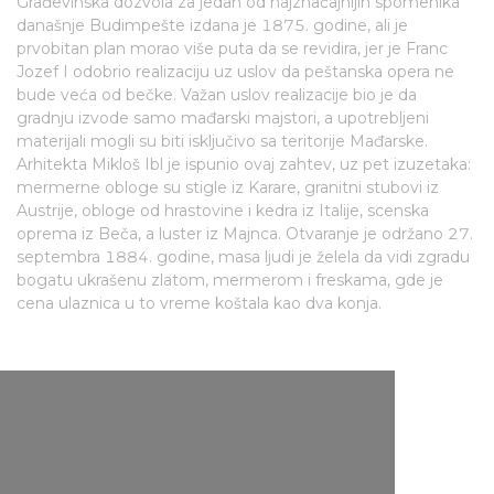
Građevinska dozvola za jedan od najznačajnijih spomenika
današnje Budimpešte izdana je 1875. godine, ali je
prvobitan plan morao više puta da se revidira, jer je Franc
Jozef I odobrio realizaciju uz uslov da peštanska opera ne
bude veća od bečke. Važan uslov realizacije bio je da
gradnju izvode samo mađarski majstori, a upotrebljeni
materijali mogli su biti isključivo sa teritorije Mađarske.
Arhitekta Mikloš Ibl je ispunio ovaj zahtev, uz pet izuzetaka:
mermerne obloge su stigle iz Karare, granitni stubovi iz
Austrije, obloge od hrastovine i kedra iz Italije, scenska
oprema iz Beča, a luster iz Majnca. Otvaranje je održano 27.
septembra 1884. godine, masa ljudi je želela da vidi zgradu
bogatu ukrašenu zlatom, mermerom i freskama, gde je
cena ulaznica u to vreme koštala kao dva konja.