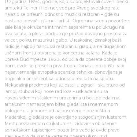
U zgradi iz 1894. godine, koju su projektovali čuveni bečki
arhitekti Fellner i Helmer, već pre Prvog svetskog rata
nalazio se orfeum, odnosno muzički restoran – gde su
nastupali pevači, glumci i artisti. Ogromna scena pozorišne
sale bila je okružena intimnim separeima u polukrugu na
dva sprata, a plesni podijum je pružao dovoljno prostora za
valcer, polku, mazurku i galop. U raskošnoj zimskoj bašti
radio je najbolji francuski restoran u gradu, a na dugačkom
uličnom frontu otvorena je koncertna kafana. Kada je
uprava Budimpešte 1923. odlučila da opereta dobije svoj
dom, ovde se preselila prva trupa. Danas u pozorištu radi
najsavremenija evropska scenska tehnika, obnovljena je
originalna ornamentika, odnosno red loža na spratu.
Nekadašnji predmeti koji su ostali u zgradi – skulpture od
lampi, stubovi koji nose red loža – usklađeni su sa
novoizrađenim staklenim prozorima u boji, ogledalima,
arhaičnim nameštajem bifea gledališta i mermernom
oblogom. U jednom od najposećenijih pozorišta u
Mađarskoj, gledalište je osvetljeno stogodišnjim lusterom.
Među pozlaćenom štukaturom i zidovima obloženim
somotskom tapiserijom, pozorišno veče je ovde pravo
slavlje – bilo da kupite karte za operetu ili mjuzikl.