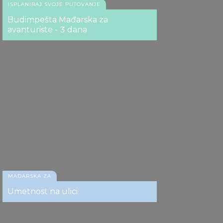
ISPLANIRAJ SVOJE PUTOVANJE
Budimpešta Mađarska za
avanturiste - 3 dana
MAĐARSKA ZA
Umetnost na ulici