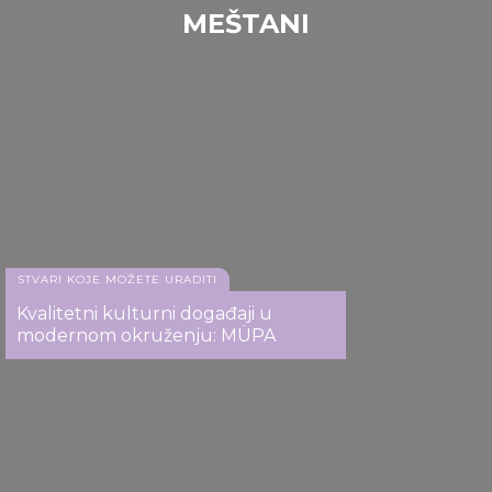
our social media, advertising and analytics partners who
MEŠTANI
Mađarska državna opera
may combine it with other information that you’ve
provided to them or that they’ve collected from your use
of their services.
STVARI KOJE MOŽETE URADITI
Kvalitetni kulturni događaji u
Mađarska državna opera
modernom okruženju: MÜPA