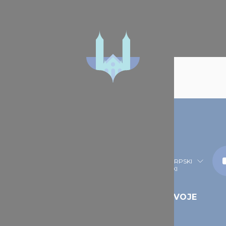
Kanjavari ostrvo
SRPSKI
ESTA KOJA TREBA
ISPLANIRAJ SVOJE
OSETITI
PUTOVANJE