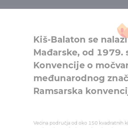
Kiš-
Kiš-Balaton se nala
Mađarske, od 1979. s
Konvencije o močva
međunarodnog znača
Ramsarska konvencij
Većina područja od oko 150 kvadratnih k