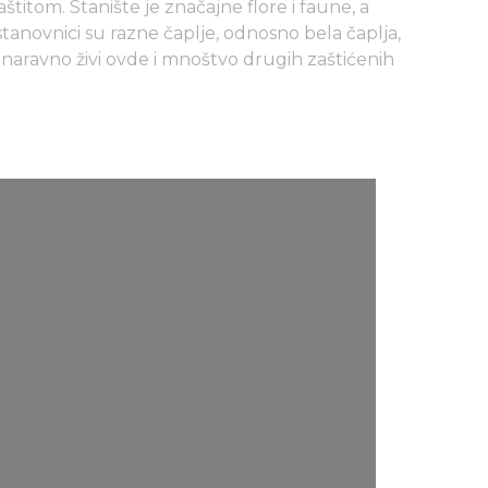
titom. Stanište je značajne flore i faune, a
tanovnici su razne čaplje, odnosno bela čaplja,
i naravno živi ovde i mnoštvo drugih zaštićenih