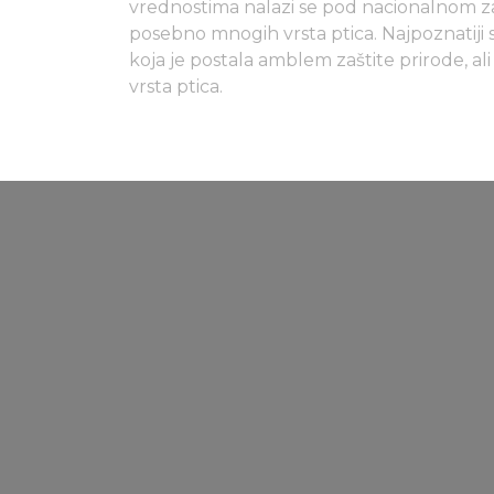
vrednostima nalazi se pod nacionalnom zaš
posebno mnogih vrsta ptica. Najpoznatiji s
koja je postala amblem zaštite prirode, al
vrsta ptica.