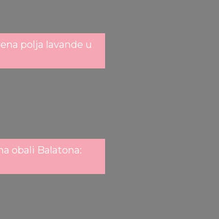
ena polja lavande u
a obali Balatona: