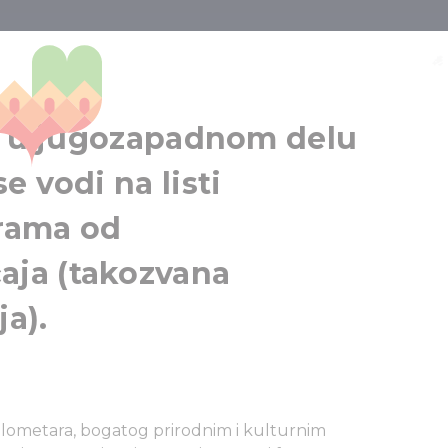
Balaton
Kiš-Balaton
Jezero Balaton
zi u jugozapadnom delu
e vodi na listi
rama od
ja (takozvana
a).
ilometara, bogatog prirodnim i kulturnim