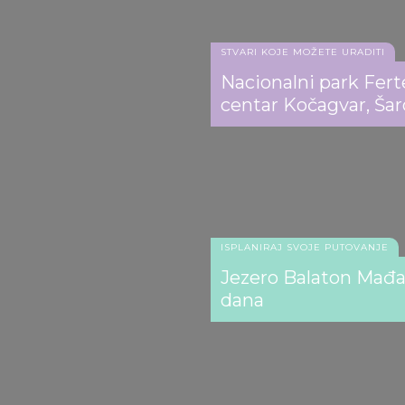
STVARI KOJE MOŽETE URADITI
Nacionalni park Fert
centar Kočagvar, Ša
ISPLANIRAJ SVOJE PUTOVANJE
Jezero Balaton Mađar
dana