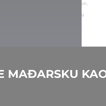
rzo ponovo oživela i nastalo je mnoštvo novih,
97. deo Nacionalnog parka Balaton felvidek,
učnog vodiča. Za pojedinačne posetioce, koji
ari ostrvo, rezervat bivola u Kapolnapusti i
Kanjavari ostrvo
TE MAĐARSKU KAO