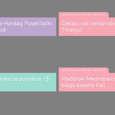
MESTA KOJA TREBA POSETITI
e-Hanšag Posetilački
Čekaju vas veličanstv
rod
Tihanju!
MESTA KOJA TREBA POSETITI
ska za porodice - 3
Mađarski Mediteran n
blaga basena Kali