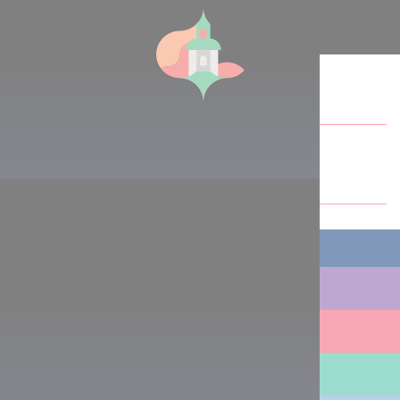
Podeli ovaj članak:
STVARI KOJE MOŽETE URADITI
MESTA KOJA TREBA POSETITI
ISPLANIRAJ SVOJE PUTOVANJE