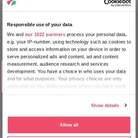
Responsible use of your data
We and
our 1022 partners
process your personal data,
e.g. your IP-number, using technology such as cookies to
store and access information on your device in order to
serve personalized ads and content, ad and content
measurement, audience research and services
MESTA KOJA TREBA POSETITI
development. You have a choice in who uses your data
Najtoplija i najsunčanija vinska regija
and for what purposes. Your privacy choices are only
u zemlji nudi zaista izvrsna vina.
Posetite Vilanj!
applicable on this digital property where you have made
your choices. You can change or withdraw your consent
any time from the Cookie Declaration or by clicking on
Show details
the Privacy trigger icon.
If you allow, we would also like to:
Allow all
Collect information about your geographical location