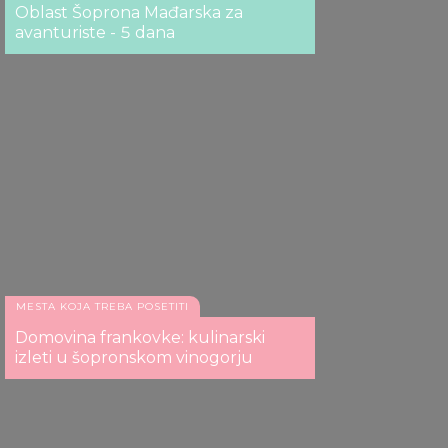
Oblast Šoprona Mađarska za
avanturiste - 5 dana
MESTA KOJA TREBA POSETITI
Domovina frankovke: kulinarski
izleti u šopronskom vinogorju