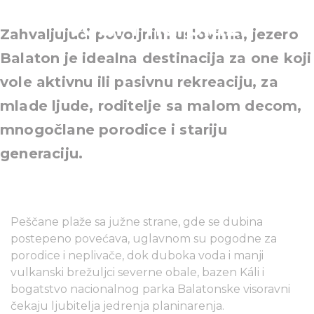
vodi i na plaži
Zahvaljujući povoljnim uslovima, jezero
Balaton je idealna destinacija za one koji
vole aktivnu ili pasivnu rekreaciju, za
mlade ljude, roditelje sa malom decom,
mnogočlane porodice i stariju
generaciju.
Peščane plaže sa južne strane, gde se dubina
postepeno povećava, uglavnom su pogodne za
porodice i neplivače, dok duboka voda i manji
vulkanski brežuljci severne obale, bazen Káli i
bogatstvo nacionalnog parka Balatonske visoravni
čekaju ljubitelja jedrenja planinarenja.