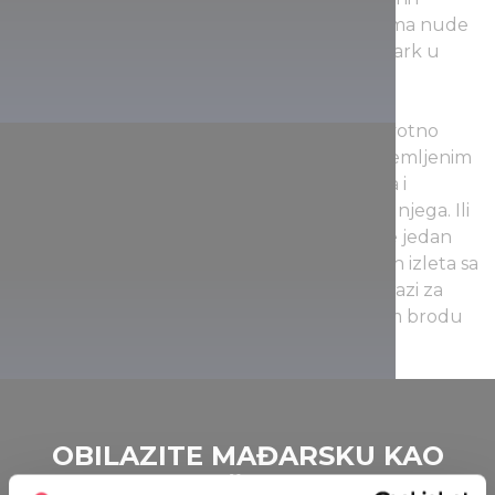
kupališta avanturističkim vodenim sadržajima nude
sportske sadržaje i dečije programe. Akva park u
Balatonfüred-u nudi puno uzbuđenja.
Jedrenje na jezeru Balaton pružiće vam životno
iskustvo! Od proleća do jeseni u dobro opremljenim
lukama nude se individualni časovi jedrenja i
iznajmljivanje jedrilica, sa kapetanom ili bez njega. Ili
biste radije samo krstarili brodom? Izaberite jedan
od redovnih dnevnih izleta ili ranih večernjih izleta sa
zalaskom sunca, ili učestvujte u pravoj potrazi za
blagom u društvu vaše dece na gusarskom brodu
Talisman!
OBILAZITE MAĐARSKU KAO
MEŠTANI