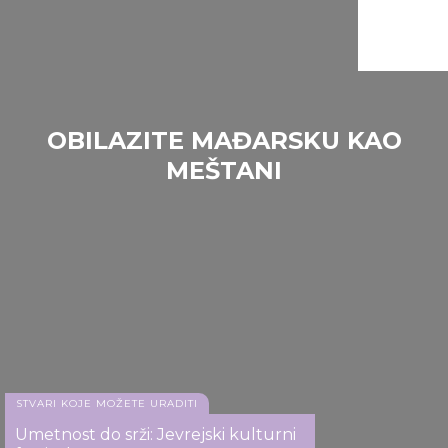
OBILAZITE MAĐARSKU KAO
MEŠTANI
Gerbaud
STVARI KOJE MOŽETE URADITI
Umetnost do srži: Jevrejski kulturni