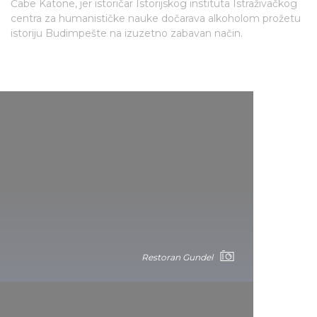
Čabe Katone, jer istoričar Istorijskog instituta Istraživačkog
centra za humanističke nauke dočarava alkoholom prožetu
istoriju Budimpešte na izuzetno zabavan način.
Restoran Gundel