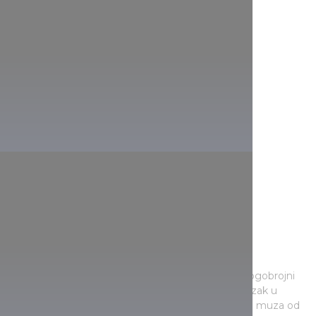
Književne šetnje
Možete posetiti mesta gde su živeli ili rođeni mnogobrojni
pisci ovog ili prošlog veka, što ponekad znači i ulazak u
domove i privatne prostore. Možete ići tragovima muza od