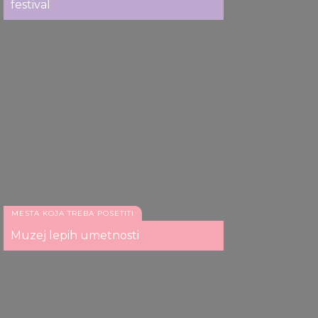
festival
Gerbaud
Central Cafe
MESTA KOJA TREBA POSETITI
Muzej lepih umetnosti