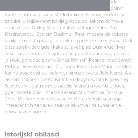
kafana u centru do kućica skrivenih na periferiji grada,
prisećajući se ponekad veličanstvenih, a ponekad bolnih
životnih puteva pisaca. Među brdima Budima možete se
zadubiti u književnost novijeg doba, obilaskom domova
pisaca Geze Otlika, Mihalja Babiča i Magde Sabo. A u
Kristinavarošu, Starom Budimu i Pešti možete da obiđete
omiljena mesta pisaca i pesnika sa prekretnice vekova. Da li
biste želeli videti gde i kako su živeli pisci Đula Krudi, Mor
Jokai, kojim putem je ujutro išao pesnik Lerinc Sabo ili koju
je školu pohađao pesnik Janoš Pilinski? Pesnici i pisci Šandor
Petefi, Deže Kostolanji, Žigmond Moric, Ivan Mandi i Friđeš
Karinti posećivali su i kafane, i bircuze kvarta Jožefvaroš. A o
javnom i tajnom životu Karintija i drugih autora književnog
časopisa Njugat možete najviše saznati u kvartu Ujbuda,
gde možete obići i mesta vezana za umetnika Tamaša
Čeha. Prilikom ovih obilazaka možete doći do saznanja
interesantnih za vaša čitalačka iskustva i za tumačenje
opusa raznih autora.
Istorijski obilasci