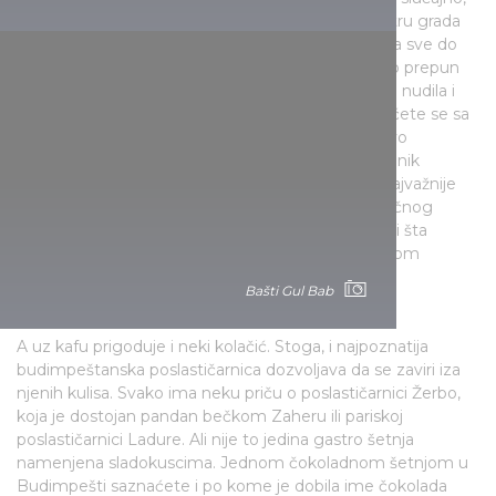
jer je prodavnica prvog poznatog kafedžije u centru grada
otvorena 1714. godine, i u razvoju nije bilo zastoja sve do
Drugog svetskog rata. Centar grada je nekada bio prepun
omiljenih mesta književnika i šahista, na kojima se nudila i
kafa. A, ako pređete na budimsku stranu, upoznaćete se sa
istorijatom tzv. preso kafića, saznaćete kako je ovo
moderno dostignuće sa početka 20. veka, naslednik
prethodnik kafana, postalo u vreme socijalizma najvažnije
mesto za usluživanje gostiju. Kretajući od autentičnog
Bambija, svraćajući u kafiće i krčme možete videti šta
potrošačka kultura otkriva o jednom dobu, o jednom
društvu.
Bašti Gul Bab
A uz kafu prigoduje i neki kolačić. Stoga, i najpoznatija
budimpeštanska poslastičarnica dozvoljava da se zaviri iza
njenih kulisa. Svako ima neku priču o poslastičarnici Žerbo,
koja je dostojan pandan bečkom Zaheru ili pariskoj
poslastičarnici Ladure. Ali nije to jedina gastro šetnja
namenjena sladokuscima. Jednom čokoladnom šetnjom u
Budimpešti saznaćete i po kome je dobila ime čokolada