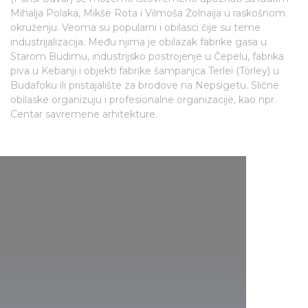
Mihalja Polaka, Mikše Rota i Vilmoša Žolnaija u raskošnom
okruženju. Veoma su popularni i obilasci čije su teme
industrijalizacija. Među njima je obilazak fabrike gasa u
Starom Budimu, industrijsko postrojenje u Čepelu, fabrika
piva u Kebanji i objekti fabrike šampanjca Terlei (Törley) u
Budafoku ili pristajalište za brodove na Nepsigetu. Slične
obilaske organizuju i profesionalne organizacije, kao npr.
Centar savremene arhitekture.