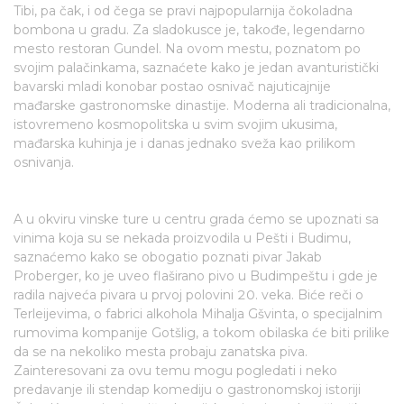
Tibi, pa čak, i od čega se pravi najpopularnija čokoladna
bombona u gradu. Za sladokusce je, takođe, legendarno
mesto restoran Gundel. Na ovom mestu, poznatom po
svojim palačinkama, saznaćete kako je jedan avanturistički
bavarski mladi konobar postao osnivač najuticajnije
mađarske gastronomske dinastije. Moderna ali tradicionalna,
istovremeno kosmopolitska u svim svojim ukusima,
mađarska kuhinja je i danas jednako sveža kao prilikom
osnivanja.
A u okviru vinske ture u centru grada ćemo se upoznati sa
vinima koja su se nekada proizvodila u Pešti i Budimu,
saznaćemo kako se obogatio poznati pivar Jakab
Proberger, ko je uveo flaširano pivo u Budimpeštu i gde je
radila najveća pivara u prvoj polovini 20. veka. Biće reči o
Terleijevima, o fabrici alkohola Mihalja Gšvinta, o specijalnim
rumovima kompanije Gotšlig, a tokom obilaska će biti prilike
da se na nekoliko mesta probaju zanatska piva.
Zainteresovani za ovu temu mogu pogledati i neko
predavanje ili stendap komediju o gastronomskoj istoriji