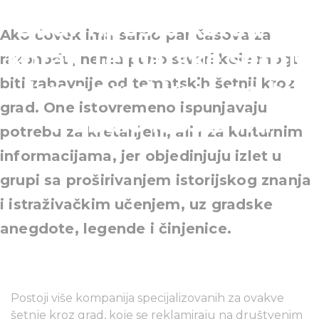
Budimpešte korak po
Ako čovek ima samo par časova za
korak Tematske šetnje
razonodu, nema puno stvari koje mogu
biti zabavnije od tematskih šetnji kroz
kroz grad koje ne bi
grad. One istovremeno ispunjavaju
trebalo izostaviti
potrebu za kretanjem, ali i za kulturnim
informacijama, jer objedinjuju izlet u
grupi sa proširivanjem istorijskog znanja
i istraživačkim učenjem, uz gradske
anegdote, legende i činjenice.
Postoji više kompanija specijalizovanih za ovakve
šetnje kroz grad, koje se reklamiraju na društvenim