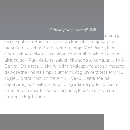
botaničkih zanimljivosti.
Savremeni objekti
Fabrika piva u Kebanji
U okviru ove ture možete da obiđete hotel u obliku kruga
koji se nalazi u Budimu, izuzetan kompleks objekata na
brani Kopasi, zabavište pasivne gradnje Mešeškert, kao i
videti kakav je život u mnoštvu modernih poslovnih zgrada,
uključujući i Park Atrium (zajedničko sedište kompanija ING
Banka i Deloitte). U okviru jedne ekskluzivne šetnje možete
da posetite i novi kampus umetničkog univerziteta MOME,
koji je u potpunosti primeren 21. veku. Osetićete na
sopstvenoj koži kako prostori u zgradama podstiču vašu
kreativnost i zajedničko razmišljanje, kao što utiču u na
studente koji tu uče.