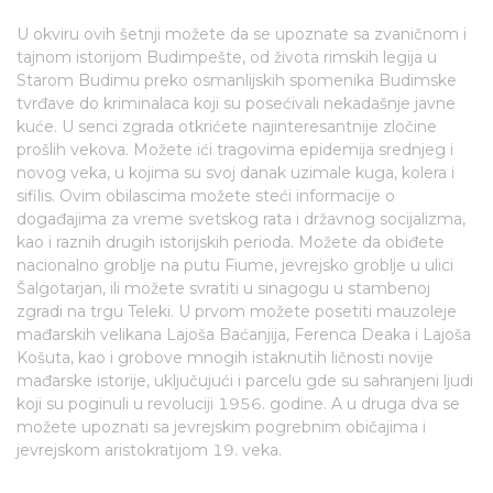
U okviru ovih šetnji možete da se upoznate sa zvaničnom i
tajnom istorijom Budimpešte, od života rimskih legija u
Starom Budimu preko osmanlijskih spomenika Budimske
tvrđave do kriminalaca koji su posećivali nekadašnje javne
kuće. U senci zgrada otkrićete najinteresantnije zločine
prošlih vekova. Možete ići tragovima epidemija srednjeg i
novog veka, u kojima su svoj danak uzimale kuga, kolera i
sifilis. Ovim obilascima možete steći informacije o
događajima za vreme svetskog rata i državnog socijalizma,
kao i raznih drugih istorijskih perioda. Možete da obiđete
nacionalno groblje na putu Fiume, jevrejsko groblje u ulici
Šalgotarjan, ili možete svratiti u sinagogu u stambenoj
zgradi na trgu Teleki. U prvom možete posetiti mauzoleje
mađarskih velikana Lajoša Baćanjija, Ferenca Deaka i Lajoša
Košuta, kao i grobove mnogih istaknutih ličnosti novije
mađarske istorije, uključujući i parcelu gde su sahranjeni ljudi
koji su poginuli u revoluciji 1956. godine. A u druga dva se
možete upoznati sa jevrejskim pogrebnim običajima i
jevrejskom aristokratijom 19. veka.