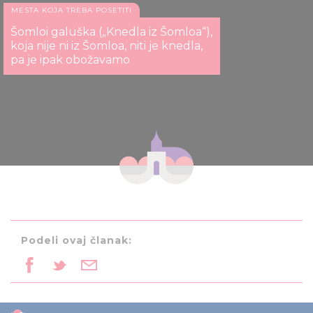
MESTA KOJA TREBA POSETITI
Šomloi galuška („Knedla iz Šomloa“),
koja nije ni iz Šomloa, niti je knedla,
pa je ipak obožavamo
Podeli ovaj članak: