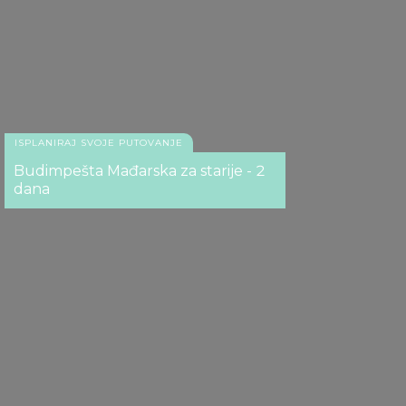
Central Cafe
ISPLANIRAJ SVOJE PUTOVANJE
Budimpešta Mađarska za starije - 2
dana