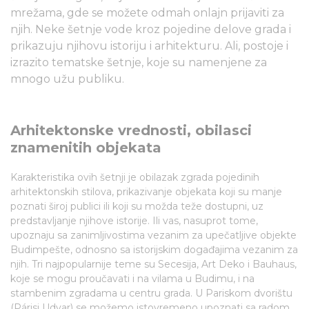
mrežama, gde se možete odmah onlajn prijaviti za
njih. Neke šetnje vode kroz pojedine delove grada i
prikazuju njihovu istoriju i arhitekturu. Ali, postoje i
izrazito tematske šetnje, koje su namenjene za
mnogo užu publiku.
Arhitektonske vrednosti, obilasci
znamenitih objekata
Karakteristika ovih šetnji je obilazak zgrada pojedinih
arhitektonskih stilova, prikazivanje objekata koji su manje
poznati široj publici ili koji su možda teže dostupni, uz
predstavljanje njihove istorije. Ili vas, nasuprot tome,
upoznaju sa zanimljivostima vezanim za upečatljive objekte
Budimpešte, odnosno sa istorijskim događajima vezanim za
njih. Tri najpopularnije teme su Secesija, Art Deko i Bauhaus,
koje se mogu proučavati i na vilama u Budimu, i na
stambenim zgradama u centru grada. U Pariskom dvorištu
(Párisi Udvar) se možemo istovremeno upoznati sa radom