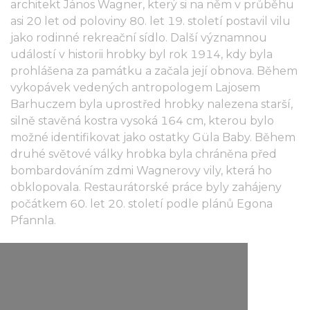
architekt János Wagner, který si na něm v průběhu
asi 20 let od poloviny 80. let 19. století postavil vilu
jako rodinné rekreační sídlo. Další významnou
událostí v historii hrobky byl rok 1914, kdy byla
prohlášena za památku a začala její obnova. Během
vykopávek vedených antropologem Lajosem
Barhuczem byla uprostřed hrobky nalezena starší,
silně stavěná kostra vysoká 164 cm, kterou bylo
možné identifikovat jako ostatky Güla Baby. Během
druhé světové války hrobka byla chráněna před
bombardováním zdmi Wagnerovy vily, která ho
obklopovala. Restaurátorské práce byly zahájeny
počátkem 60. let 20. století podle plánů Egona
Pfannla.