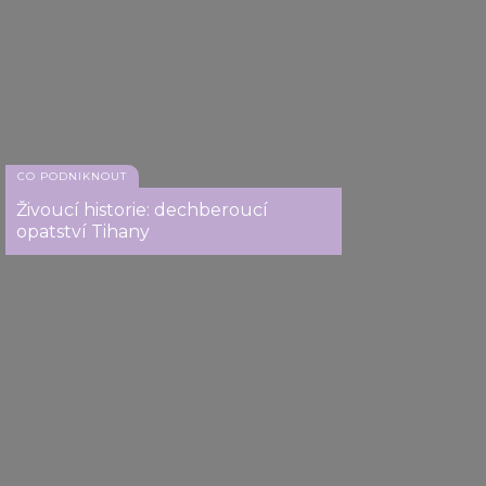
CO PODNIKNOUT
Hrobka Güla Baby
Živoucí historie: dechberoucí
opatství Tihany