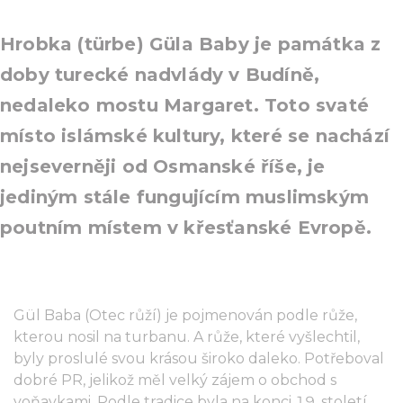
Hrobka (türbe) Güla Baby je památka z
doby turecké nadvlády v Budíně,
nedaleko mostu Margaret. Toto svaté
místo islámské kultury, které se nachází
nejseverněji od Osmanské říše, je
jediným stále fungujícím muslimským
poutním místem v křesťanské Evropě.
Gül Baba (Otec růží) je pojmenován podle růže,
kterou nosil na turbanu. A růže, které vyšlechtil,
byly proslulé svou krásou široko daleko. Potřeboval
dobré PR, jelikož měl velký zájem o obchod s
voňavkami. Podle tradice byla na konci 19. století