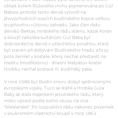
oblast kolem Růžového vrchu pojmenována po Gül
Babovi, protože tento derviš vytvořil na
jihovýchodních svazích budínského kopce velkou
stupňovitou růžovou zahradu. Jako člen řádu
dervišů Bektas, mnišského řádu islámu, kázal Korán
a sloužil několika sultánům. Gül Baba byl
dobrosrdečný derviš s ušlechtilou povahou, který
byl zraněn při dobývání Budínského hradu a brzy
poté zemřel v kostele, který nechal přestavět na
mešitu (modlitebnu) - dnešní Matyášův kostel.
Hrobku nechal postavit III. budínský paša.
V roce 1686 byl Budín znovu dobyt sjednocenými
evropskými vojsky, Turci se stáhli a Hrobka Güla
Baby se stala majetkem jezuitského řádu, který
místo upravil podle svého vkusu na více
"křesťanské". Po rozpuštění řádu nakonec pozemek
v soukromém vlastnictví koupil v roce 1861