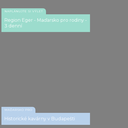
Hrobka Güla Baby
NAPLÁNUJTE SI VÝLET
Region Eger - Maďarsko pro rodiny -
3 denní
MAĎARSKO PRO
Historické kavárny v Budapešti