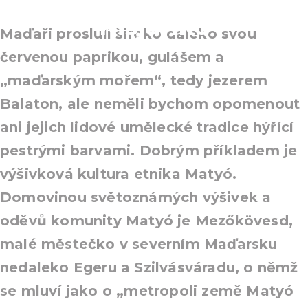
Kisjankó
Maďaři prosluli široko daleko svou
červenou paprikou, gulášem a
„maďarským mořem“, tedy jezerem
Balaton, ale neměli bychom opomenout
ani jejich lidové umělecké tradice hýřící
pestrými barvami. Dobrým příkladem je
výšivková kultura etnika Matyó.
Domovinou světoznámých výšivek a
oděvů komunity Matyó je Mezőkövesd,
malé městečko v severním Maďarsku
nedaleko Egeru a Szilvásváradu, o němž
se mluví jako o „metropoli země Matyó