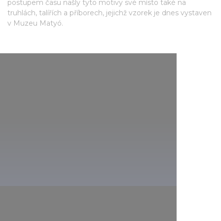
postupem času našly tyto motivy své místo také na
truhlách, talířích a příborech, jejichž vzorek je dnes vystaven
v Muzeu Matyó.