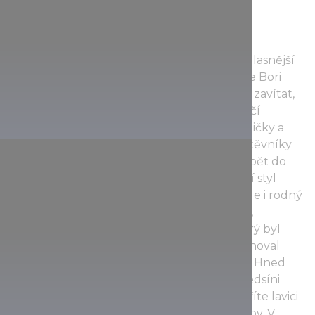
Pamětní dům Bori Kisjankó vzdávající hold
nejslavnější příslušnici etnika Matyó Nejvěhlasnější
osobností z oblasti lidového umění Matyó je Bori
Kisjankó, do jejíhož rodného domu můžete zavítat,
pokud zaměříte svou pozornost na nejhezčí
městskou část, čtvrť Hadas. Její křivolaké uličky a
obílené statky s doškovými střechami návštěvníky
uchvátí a přenesou v čase o 150–200 let zpět do
minulosti, přičemž evokují maďarský životní styl
bývalého zemědělského městečka. Stojí zde i rodný
dům tety Bori, vyšívačky a návrhářky vzorů,
nositelky titulu mistra lidového umění, který byl
vystavěn kolem roku 1850 a dodnes si zachoval
věrnou podobu místní lidové architektury. Hned
poté, co vstoupíte dovnitř, ocitnete se v předsíni
autentické kuchyně, v níž vedle pece spatříte lavici
a volně stojící komín, zabírající polovinu jizby. V