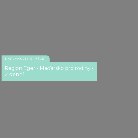
NAPLÁNUJTE SI VÝLET
Region Eger - Maďarsko pro rodiny -
2 denní