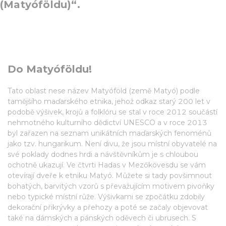
(Matyóföldu)“.
Do Matyóföldu!
Tato oblast nese název Matyóföld (země Matyó) podle
tamějšího maďarského etnika, jehož odkaz starý 200 let v
podobě výšivek, krojů a folklóru se stal v roce 2012 součástí
nehmotného kulturního dědictví UNESCO a v roce 2013
byl zařazen na seznam unikátních maďarských fenoménů
jako tzv. hungarikum. Není divu, že jsou místní obyvatelé na
své poklady dodnes hrdi a návštěvníkům je s chloubou
ochotně ukazují. Ve čtvrti Hadas v Mezőkövesdu se vám
otevírají dveře k etniku Matyó. Můžete si tady povšimnout
bohatých, barvitých vzorů s převažujícím motivem pivoňky
nebo typické místní růže. Výšivkami se zpočátku zdobily
dekorační přikrývky a přehozy a poté se začaly objevovat
také na dámských a pánských oděvech či ubrusech. S