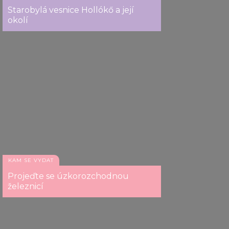
Starobylá vesnice Hollókő a její
okolí
KAM SE VYDAT
Projeďte se úzkorozchodnou
železnicí