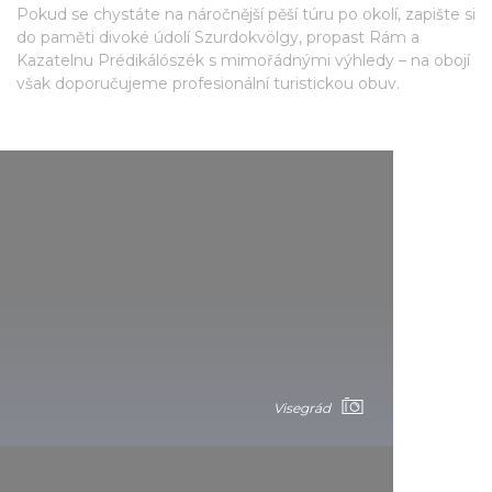
Pokud se chystáte na náročnější pěší túru po okolí, zapište si
do paměti divoké údolí Szurdokvölgy, propast Rám a
Kazatelnu Prédikálószék s mimořádnými výhledy – na obojí
však doporučujeme profesionální turistickou obuv.
Visegrád