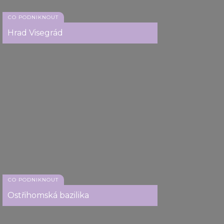
CO PODNIKNOUT
Vác
Hrad Visegrád
CO PODNIKNOUT
Ostřihomská bazilika