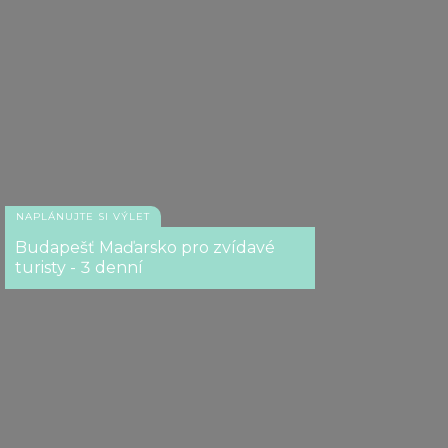
NAPLÁNUJTE SI VÝLET
Budapešť Maďarsko pro zvídavé
turisty - 3 denní