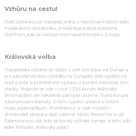
Vzhůru na cestu!
Další zastávkou je Visegrád, jedno z nejvýznamnějších sídel
maďarského středověku, a následuje krásně položená
Ostřihom, kde se nachází třetí největší kostel v Evropě.
Královská volba
Visegrádská citadela se ukáže v celé své kráse od Dunaje a
pro panoramatickou vyhlídku na Dunajské ohbí vyjděte na
hrad a poté si prohlédněte výstavu o bohaté minulosti této
stavby. Nejenže se zde v roce 1335 konalo královské
shromáždění, ale několikrát zde byla uložena i Svatá koruna
a korunovační klenoty. O tom vypráví výstava o historii
hradu a panoptikum. Prohlédnout si však můžete i
středověké zbraně a další válečné náčiní. Nenechte si ujít
Šalamounovu věž, kde se konaly rytířské turnaje, a letní sídlo
krále Matyáše, Královský palác!