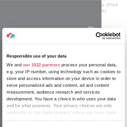
stránky a vidět, kde trávil dovolenou a tvořil svá díla. (Před
návštěvou se rozhodně informujte o otevírací době.)
Visegrád
Tisíciletá historie
Nezapomeňte na největší město na druhém břehu řeky, na
barokní Vác! Jeho půvabné hlavní náměstí, impozantní
katedrála a dunajská promenáda stojí za výlet.
Responsible use of your data
We and
our 1022 partners
process your personal data,
K Dunajskému ohbí patří také
pohoří Börzsöny
, které se
e.g. your IP-number, using technology such as cookies to
nachází o něco dále od Dunaje a kde si můžete prohlédnout
store and access information on your device in order to
památky malebné vesničky
Nagybörzsöny
nebo navštívit
serve personalized ads and content, ad and content
krásně zrekonstruovaný poutní kostel Márianostra.
measurement, audience research and services
development. You have a choice in who uses your data
and for what purposes. Your privacy choices are only
Rám-szakadék
applicable on this digital property where you have made
your choices. You can change or withdraw your consent
any time from the Cookie Declaration or by clicking on