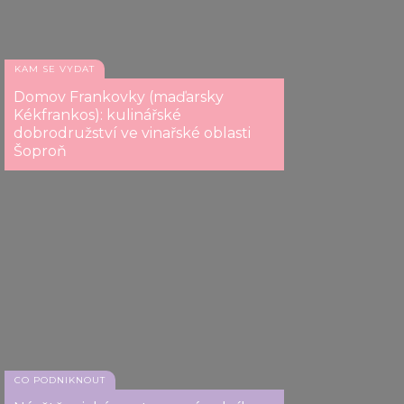
KAM SE VYDAT
Domov Frankovky (maďarsky
Kékfrankos): kulinářské
dobrodružství ve vinařské oblasti
Šoproň
CO PODNIKNOUT