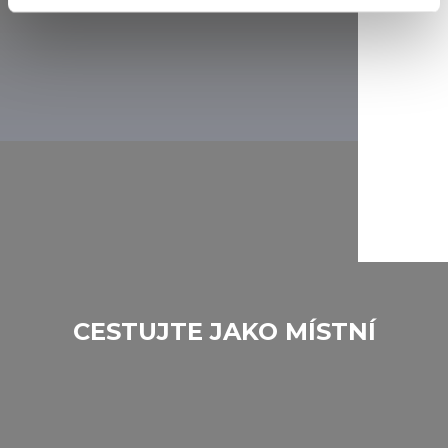
Find out more about how your personal data is processed
and set your preferences in the
details section
.
We use cookies to personalise content and ads, to
provide social media features and to analyse our traffic.
We also share information about your use of our site with
our social media, advertising and analytics partners who
may combine it with other information that you’ve
provided to them or that they’ve collected from your use
of their services.
CESTUJTE JAKO MÍSTNÍ