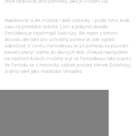
chvíli obdivovat jeho památky, jako je Požární věž.
Naplánovat si ale můžete i další zastávky – podle toho, kolik
času na prohlídce strávíte. Lom a jeskynní divadlo
Fertőrákos je nejstrmější částí túry. Ale nejen z tohoto
důvodu, ale také pro úchvatný pohled se zde vyplatí
odpočívat. V centru Fertőrákosu se při pohledu na původní
barokní pranýř vrátíte do dávných dob. (Pokud nepřijedete
na vlastních kolech, můžete si je ve Fertőrákosu také půjčit.)
Ve Fertődu se o historický zážitek postará zámek Esterházy,
známý také jako maďarské Versailles.