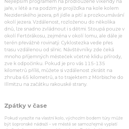
Nejlepším programem na prodloužené víkendy na
jaře, v létě a na podzim je projížďka na kole kolem
Neziderského jezera, při jídle a pití a prozkoumávání
okolí jezera. Vzdálenost, rozloženou do několika
dnů, lze snadno zvládnout i s dětmi. Stoupá pouze v
okolí Fertőrákosu, zejména v okolí lomu, ale dále je
terén převážně rovinatý. Cyklostezka vede přes
trasu vzdálenou od silnic. Návštěvníky zde čeká
mnoho příjemných městeček včetně klidu přírody,
zve k odpočinku. Pokud je pro vás 115-135
kilometrů příliš, můžete si vzdálenost zkrátit na
zhruba 65 kilometrů, a to trajektem z Mörbische do
Illmitzu na začátku rakouské strany.
Zpátky v čase
Pokud vyrazíte na vlastní kolo, výchozím bodem túry může
být šopronské nádraží – ve městě se samozřejmě vyplatí