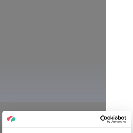
můžete seznámit se zde chovanými albíními osli.