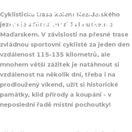
na kole kolem
Cyklistická trasa kolem Neziderského
Neziderského jezera
jezera je sdílená mezi Rakouskem a
Maďarskem. V závislosti na přesné trase
zvládnou sportovní cyklisté za jeden den
vzdálenost 115-135 kilometrů, ale
mnohem větší zážitek je natáhnout si
vzdálenost na několik dní, třeba i na
prodloužený víkend, užít si historické
památky, klid přírody a koupání - v
neposlední řadě místní pochoutky!