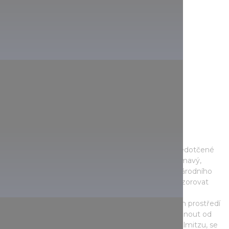
Vodní ptactvo a albíní osli
V Národním parku Fertő-Hanság se ocitnete v nedotčené
přírodě. Už vstup do Kócsagváru v Sarródu je zajímavý,
protože tvaruje samotné ptactvo. Na výstavišti národního
parku se můžete setkat s původními zvířaty a pozorovat
vodní ptáky v jejich přirozeném prostředí. Většina
cyklostezky vede v téměř nedotčeném přírodním prostředí
mezi rákosovými porosty, takže si můžete odpočinout od
hluku a ruchu města. Na rakouské straně, v okolí Illmitzu, se