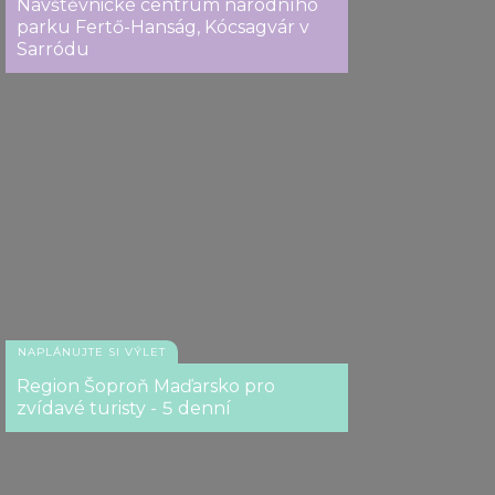
Návštěvnické centrum národního
parku Fertő-Hanság, Kócsagvár v
Sarródu
NAPLÁNUJTE SI VÝLET
Region Šoproň Maďarsko pro
zvídavé turisty - 5 denní