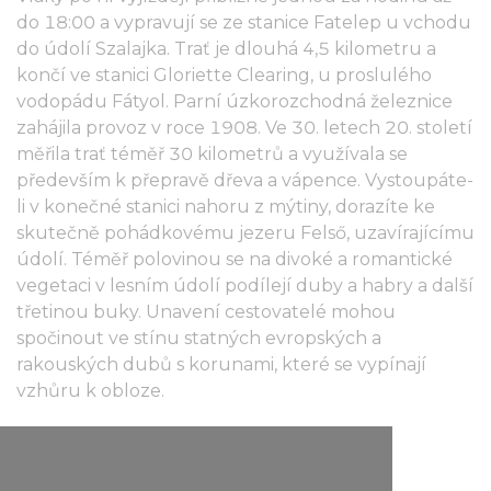
do 18:00 a vypravují se ze stanice Fatelep u vchodu
do údolí Szalajka. Trať je dlouhá 4,5 kilometru a
končí ve stanici Gloriette Clearing, u proslulého
vodopádu Fátyol. Parní úzkorozchodná železnice
zahájila provoz v roce 1908. Ve 30. letech 20. století
měřila trať téměř 30 kilometrů a využívala se
především k přepravě dřeva a vápence. Vystoupáte-
li v konečné stanici nahoru z mýtiny, dorazíte ke
skutečně pohádkovému jezeru Felső, uzavírajícímu
údolí. Téměř polovinou se na divoké a romantické
vegetaci v lesním údolí podílejí duby a habry a další
třetinou buky. Unavení cestovatelé mohou
spočinout ve stínu statných evropských a
rakouských dubů s korunami, které se vypínají
vzhůru k obloze.