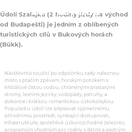
Szilvásvárad
Údolí Szalajka (2 hodiny jízdy na východ
od Budapešti) je jedním z oblíbených
turistických cílů v Bukových horách
(Bükk).
Návštěvníci toužící po odpočinku tady naleznou
místo s ptačím zpěvem, horským potokem s
křišťálově čistou vodou, chráněnými prastarými
stromy, lesními jezírky, vodopády, pstruhy, a
dokonce i krátkou romantickou úzkokolejkou.
Popularitu údolí lze připisovat výjimečnému
přírodnímu prostředí, vynikající dostupnosti,
infrastruktuře, spolehlivé úzkorozchodné železnici,
programům vhodným pro rodiny s dětmi a pestrým