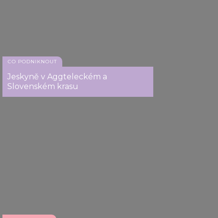
CO PODNIKNOUT
Jeskyně v Aggteleckém a
Slovenském krasu