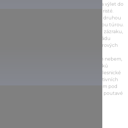
počasí to tam může mimořádně klouzat. Na výlet do
svahů by se měli vydávat pouze zkušení turisté.
Cesta zpět po proudu od jezera Felső je na druhou
stranu poměrně jednoduchou a nenáročnou túrou.
Brzy vás zavede k věhlasnému přírodnímu zázraku,
díky němuž toto údolí tak proslulo: vodopádu
Fátyol s vodou stékající kaskádovitě po sintrových
schodech. Další zastávkou bude nádherně
zrekonstruované Lesní muzeum pod širým nebem,
kde se dozvíte vše o práci a životě řemeslníků
obývajících les. Výstava představuje dávné lesnické
profese a řada exponátů je součástí interaktivních
výstav. Lesní skanzen (etnografické muzeum pod
širým nebem) lze navštívit zdarma a nabízí poutavé
a zábavné programy pro děti.