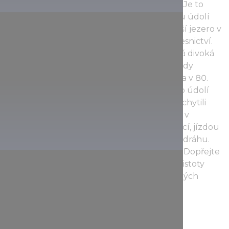
kde vám rádi naservírují uzeného pstruha. Je to
skvělé místo, kde tuto typickou pochoutku údolí
Szalajka můžete ochutnat. Poté, co největší jezero v
údolí celé obejdete, se ocitnete v Muzeu lesnictví.
Kousek dále, vpravo po cestě, se rozprostírá divoká
zahrada lákající návštěvníky především stády
muflonů a daňků, přivezených do Maďarska v 80.
letech 19. století. Po návratu ke vchodu do údolí
mohou všichni zkušení turisté, kteří právě chytili
druhý dech, vynaložit přebytečnou energii v
zábavním parku s nabídkou různých atrakcí, jízdou
po ocelovém laně počínaje až po bobovou dráhu.
Bobová dráha je navíc otevřena celoročně. Dopřejte
si bohatý díl aktivního odpočinku, užijte si čistoty
maďarského lesa, pamětihodností a lahodných
chutí, které zdejší příroda nabízí.