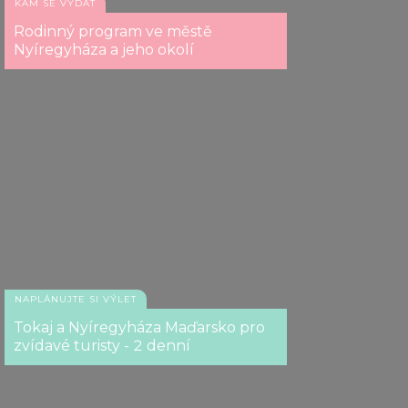
KAM SE VYDAT
Rodinný program ve městě
Nyíregyháza a jeho okolí
NAPLÁNUJTE SI VÝLET
Tokaj a Nyíregyháza Maďarsko pro
zvídavé turisty - 2 denní