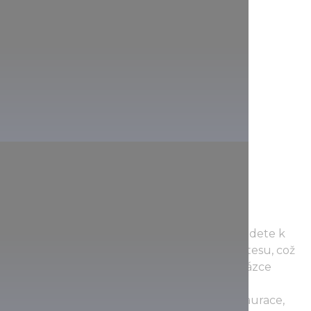
Budete-li pokračovat dále údolím, brzy dojdete k
pramenu Szikla, vyvěrajícímu ze svislého útesu, což
skýtá skutečně působivý pohled. Při procházce
kolem jezera Kis budete hned po několika
minutách míjet pstruží farmu, včetně restaurace,