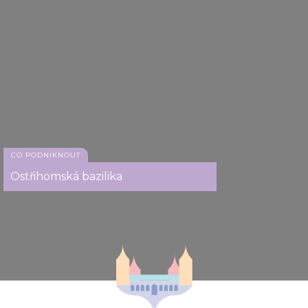
CO PODNIKNOUT
Ostřihomská bazilika