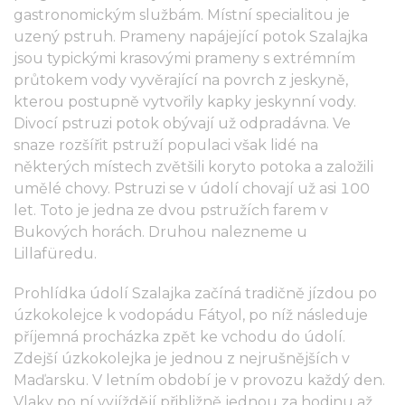
gastronomickým službám. Místní specialitou je
uzený pstruh. Prameny napájející potok Szalajka
jsou typickými krasovými prameny s extrémním
průtokem vody vyvěrající na povrch z jeskyně,
kterou postupně vytvořily kapky jeskynní vody.
Divocí pstruzi potok obývají už odpradávna. Ve
snaze rozšířit pstruží populaci však lidé na
některých místech zvětšili koryto potoka a založili
umělé chovy. Pstruzi se v údolí chovají už asi 100
let. Toto je jedna ze dvou pstružích farem v
Bukových horách. Druhou nalezneme u
Lillafüredu.
Prohlídka údolí Szalajka začíná tradičně jízdou po
úzkokolejce k vodopádu Fátyol, po níž následuje
příjemná procházka zpět ke vchodu do údolí.
Zdejší úzkokolejka je jednou z nejrušnějších v
Maďarsku. V letním období je v provozu každý den.
Vlaky po ní vyjíždějí přibližně jednou za hodinu až