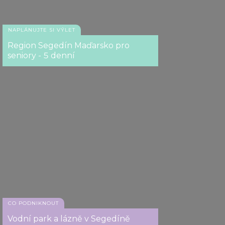
NAPLÁNUJTE SI VÝLET
Region Segedín Maďarsko pro
seniory - 5 denní
CO PODNIKNOUT
Vodní park a lázně v Segedíně