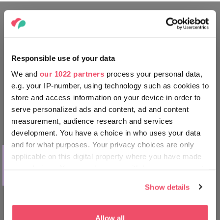
CESTUJTE JAKO MÍSTNÍ
Responsible use of your data
We and
our 1022 partners
process your personal data,
e.g. your IP-number, using technology such as cookies to
store and access information on your device in order to
serve personalized ads and content, ad and content
measurement, audience research and services
development. You have a choice in who uses your data
and for what purposes. Your privacy choices are only
CO PODNIKNOUT
applicable on this digital property where you have made
Vinařský festival v Budapešti s
your choices. You can change or withdraw your consent
ochutnávkou výtečných vín
any time from the Cookie Declaration or by clicking on
Show details
the Privacy trigger icon.
If you allow, we would also like to:
Allow all