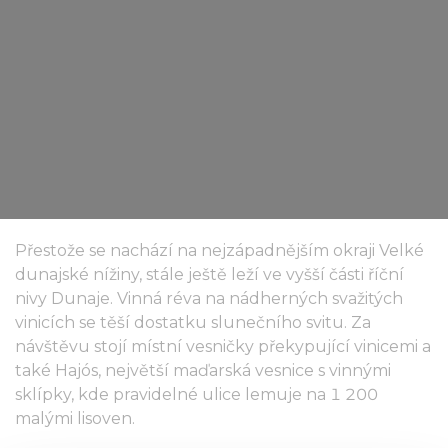
Přestože se nachází na nejzápadnějším okraji Velké
dunajské nížiny, stále ještě leží ve vyšší části říční
nivy Dunaje. Vinná réva na nádherných svažitých
vinicích se těší dostatku slunečního svitu. Za
návštěvu stojí místní vesničky překypující vinicemi a
také Hajós, největší maďarská vesnice s vinnými
sklípky, kde pravidelné ulice lemuje na 1 200
malými lisoven.