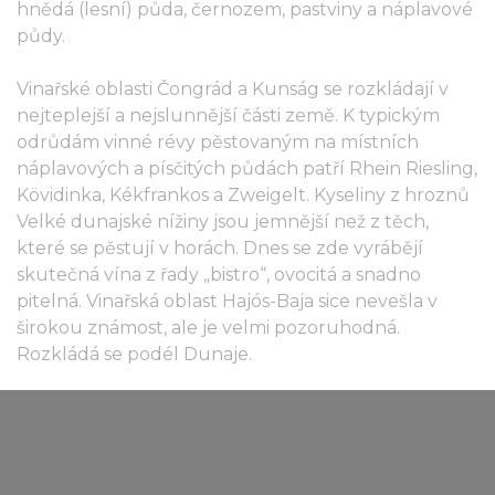
hnědá (lesní) půda, černozem, pastviny a náplavové
půdy.
Vinařské oblasti Čongrád a Kunság se rozkládají v
nejteplejší a nejslunnější části země. K typickým
odrůdám vinné révy pěstovaným na místních
náplavových a písčitých půdách patří Rhein Riesling,
Kövidinka, Kékfrankos a Zweigelt. Kyseliny z hroznů
Velké dunajské nížiny jsou jemnější než z těch,
které se pěstují v horách. Dnes se zde vyrábějí
skutečná vína z řady „bistro“, ovocitá a snadno
pitelná. Vinařská oblast Hajós-Baja sice nevešla v
širokou známost, ale je velmi pozoruhodná.
Rozkládá se podél Dunaje.