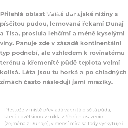
Dunaji
Přilehlá oblast Velké dunajské nížiny s
písčitou půdou, lemovaná řekami Dunaj
a Tisa, proslula lehčími a méně kyselými
víny. Panuje zde v zásadě kontinentální
typ podnebí, ale vzhledem k rovinatému
terénu a křemenité půdě teplota velmi
kolísá. Léta jsou tu horká a po chladných
zimách často následují jarní mrazíky.
Přestože v místě převládá vápnitá písčitá půda,
která povětšinou vznikla z říčních usazenin
(zejména z Dunaje), v menší míře se tady vyskytuje i