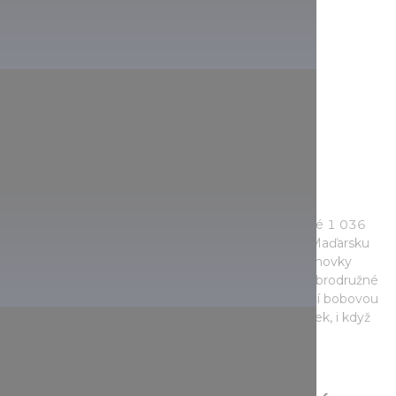
Zábavní park Zemplín
Sjeďte rychlostí 80 km/h na zipline lanovce dlouhé 1 036
metrů vedoucí mezi vrchy Szár a Magas, je to v Maďarsku
jedinečné zařízení, protože i v Evropě podobné lanovky
existují jen v Alpách. Nenechte si ujít ani různé dobrodružné
kurzy a lezecké stěny, projeďte se bobem nejdelší bobovou
dráhou v zemi, nebo sjeďte z jedné ze tří sjezdovek, i když
na nich není žádný sníh.