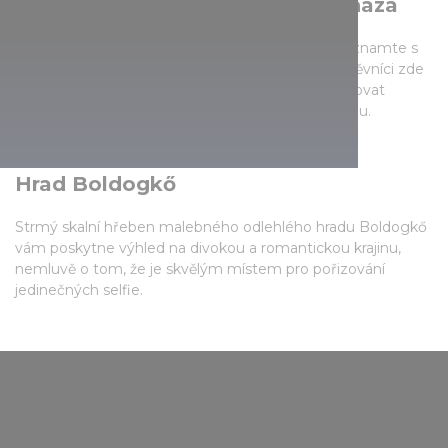
Zelená Pyramida v Zoo Nyíregyháza
V této budově, která je v Evropě jedinečná, se seznamte s
ekosystémem oceánů a deštných pralesů. Návštěvníci zde
procházejí skleněnými chodbami a mohou pozorovat
žraloky a korály žijící v 500 000 litrů velkém akváriu.
Hrad Boldogkő
Strmý skalní hřeben malebného odlehlého hradu Boldogkő
vám poskytne výhled na divokou a romantickou krajinu,
nemluvě o tom, že je skvělým místem pro pořizování
jedinečných selfie.