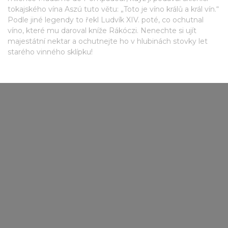
tokajského vína Aszú tuto větu: „Toto je víno králů a král vín.“
Podle jiné legendy to řekl Ludvík XIV. poté, co ochutnal
víno, které mu daroval kníže Rákóczi. Nenechte si ujít
majestátní nektar a ochutnejte ho v hlubinách stovky let
starého vinného sklípku!