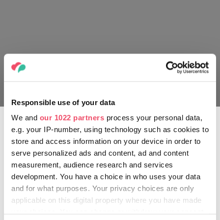
Responsible use of your data
We and
our 1022 partners
process your personal data,
e.g. your IP-number, using technology such as cookies to
Cesta středověkých kostelů
store and access information on your device in order to
serve personalized ads and content, ad and content
Naskočte na kolo a vydejte se na průzkum oblasti Horní
measurement, audience research and services
Tisy, s nepřeberným množstvím kostelů, kde na vás čekají
development. You have a choice in who uses your data
jedinečné malé kostely, dřevěné zvonice, středověké fresky
and for what purposes. Your privacy choices are only
zachované ve výborném stavu, malované galerie, bohatě
zdobené kazetové stropy a vyřezávané kazatelny.
applicable on this digital property where you have made
your choices. You can change or withdraw your consent