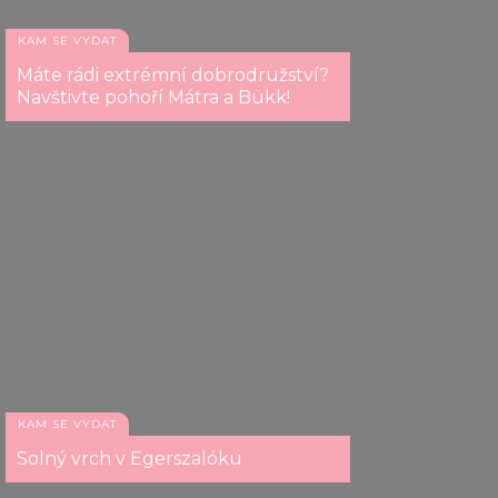
KAM SE VYDAT
Máte rádi extrémní dobrodružství?
Navštivte pohoří Mátra a Bükk!
KAM SE VYDAT
Solný vrch v Egerszalóku