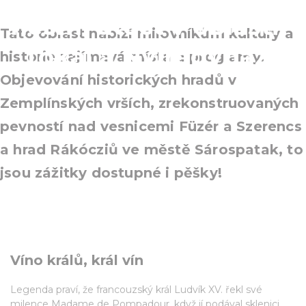
nesmí utéct v oblasti -
Tato oblast nabízí milovníkům kultury a
Tokaj a Nyíregyháza
historie zajímavá místa a programy.
Objevování historických hradů v
Zemplínských vrších, zrekonstruovaných
pevností nad vesnicemi Füzér a Szerencs
a hrad Rákócziů ve městě Sárospatak, to
jsou zážitky dostupné i pěšky!
Víno králů, král vín
Legenda praví, že francouzský král Ludvík XV. řekl své
milence Madame de Pompadour, když jí podával sklenici