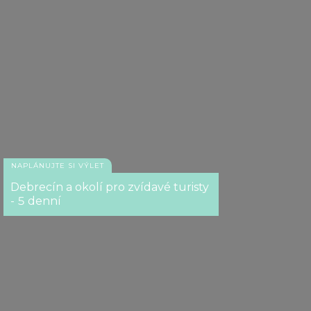
NAPLÁNUJTE SI VÝLET
Debrecín a okolí pro zvídavé turisty
- 5 denní