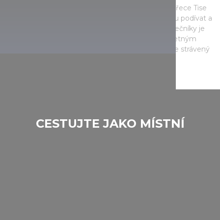
Nejoblíbenější trasa pro jízdu na kajaku a kánoi na řece Tise
je místem, na které by se měl každý aspoň jednou podívat a
vyzkoušet, jaké to je, pádlovat po řece! Pro začátečníky je
to ideální místo, naučíte se tu pádlovat díky nesčetným
zatáčkám a písečným břehům řeky Tiszy. Čas zde strávený
je skutečným dobrodružstvím.
CESTUJTE JAKO MÍSTNÍ