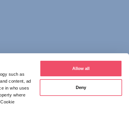
Allow all
logy such as
 and content, ad
Deny
ce in who uses
roperty where
 Cookie