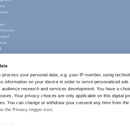
écs
Sopron
ger
nonhalma
Szeged
yula
S
data
s
process your personal data, e.g. your IP-number, using techno
s information on your device in order to serve personalized ads
 audience research and services development. You have a choi
poses. Your privacy choices are only applicable on this digital p
CONTACTO
s. You can change or withdraw your consent any time from the
1123 Budapest,
on the Privacy trigger icon.
Alkotás utca 19
+36 1 4888 700
like to: