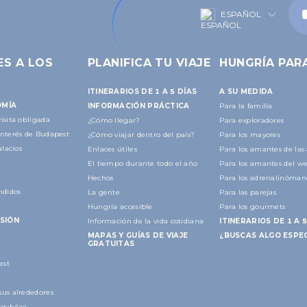
ESPAÑOL
ES A LOS
PLANIFICA TU VIAJE
HUNGRÍA PAR
ITINERARIOS DE 1 A 5 DÍAS
A SU MEDIDA
OMÍA
INFORMACIÓN PRÁCTICA
Para la familia
isita obligada
¿Cómo llegar?
Para exploradores
interés de Budapest
¿Cómo viajar dentro del país?
Para los mayores
alacios
Enlaces útiles
Para los amantes de las 
El tiempo durante todo el año
Para los amantes del we
Hechos
Para los adrenalinóman
ndidos
La gente
Para las parejas
Hungría accesible
Para los gourmets
SIÓN
Información de la vida cotidiana
ITINERARIOS DE 1 A 5
MAPAS Y GUÍAS DE VIAJE
¿BUSCAS ALGO ESPEC
GRATUITAS
est
sus alrededores
regyháza