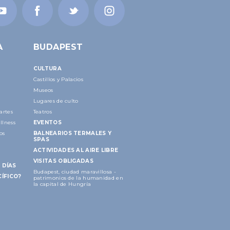
A
BUDAPEST
CULTURA
Castillos y Palacios
Museos
Lugares de culto
artes
Teatros
llness
EVENTOS
os
BALNEARIOS TERMALES Y
SPAS
ACTIVIDADES AL AIRE LIBRE
VISITAS OBLIGADAS
 DÍAS
Budapest, ciudad maravillosa -
ÍFICO?
patrimonios de la humanidad en
la capital de Hungría