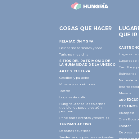
COSAS QUE HACER
LUGAR
QUE IR
RELAJACIÓN Y SPA
GASTRON
Balnearios termales y spas
Lugares de v
Turismo medicinal
Lugares de 
SITIOS DEL PATRIMONIO DE
LA HUMANIDAD DE LA UNESCO
Castillos y p
ARTE Y CULTURA
Balnearios
Castillos y palacios
Naturaleza
Museos y exposiciones
Tesoros esco
Teatros
Museos
Lugares de culto
360 EXCUR
Hungría, donde las coloridas
DESTINOS
tradiciones populares aún
perduran
Budapest
Principales eventos y festivales
Gran Budap
TURISMO ACTIVO
Balaton
Deportes acuáticos
Debrecen y 
Senderismo y parques nacionales
Tokaj y Nyí