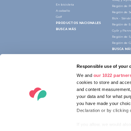
En bicicleta
Región de P
A caballo
Región de 
Golf
Bük - Sárvár
PRODUCTOS NACIONALES
Región de E
BUSCA MÁS
Győr y Pan
Región de 
Región de G
BUSCA MÁ
Responsible use of your 
We and
our 1022 partner
cookies to store and acces
and content measurement,
your data and for what pur
you have made your choice
Declaration or by clicking 
If you allow, we would also 