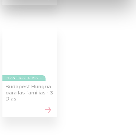
Find out more about how your personal data is processed
and set your preferences in the
details section
.
We use cookies to personalise content and ads, to
provide social media features and to analyse our traffic.
We also share information about your use of our site with
our social media, advertising and analytics partners who
may combine it with other information that you’ve
provided to them or that they’ve collected from your use
of their services.
PLANIFICA TU VIAJE
Budapest Hungría
para las familias - 3
Días