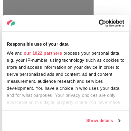
Responsible use of your data
We and
our 1022 partners
process your personal data,
e.g. your IP-number, using technology such as cookies to
store and access information on your device in order to
1 DÍA
serve personalized ads and content, ad and content
measurement, audience research and services
development. You have a choice in who uses your data
and for what purposes. Your privacy choices are only
applicable on this digital property where you have made
LEER MÁS
your choices. You can change or withdraw your consent
any time from the Cookie Declaration or by clicking on
Show details
the Privacy trigger icon.