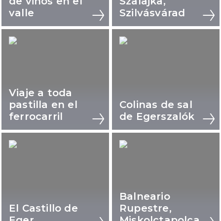
de vinos en el
Szalajka,
valle
Szilvásvárad
Viaje a toda
pastilla en el
Colinas de sal
ferrocarril
de Egerszalók
Balneario
El Castillo de
Rupestre,
Eger
Miskolctapolca