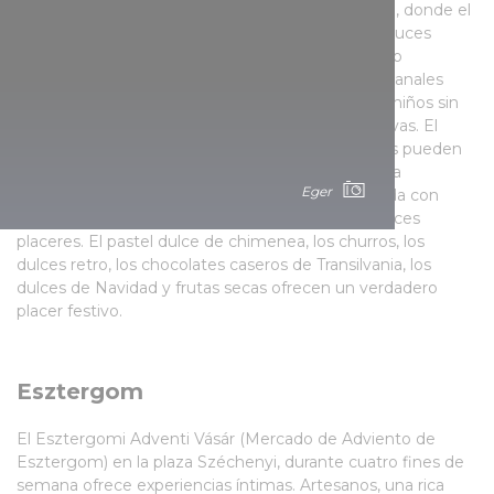
comidas recién horneadas invade la calle Kossuth, donde el
paseo está acompañado por el resplandor de las luces
festivas. En las tiendas de Illatos Advent (Adviento
Aromático) se puede escoger entre regalos artesanales
únicos, mientras conciertos y programas para los niños sin
preocupación se ocupan de las experiencias festivas. El
surtido gastronómico es abundante: los visitantes pueden
probar los clásicos favoritos - el langos de horno, la
Eger
hamburguesa, el hot dog, el chorizo frito o tostada con
tuétano -, y también pueden entregarse a los dulces
placeres. El pastel dulce de chimenea, los churros, los
dulces retro, los chocolates caseros de Transilvania, los
dulces de Navidad y frutas secas ofrecen un verdadero
placer festivo.
Esztergom
El Esztergomi Adventi Vásár (Mercado de Adviento de
Esztergom) en la plaza Széchenyi, durante cuatro fines de
semana ofrece experiencias íntimas. Artesanos, una rica