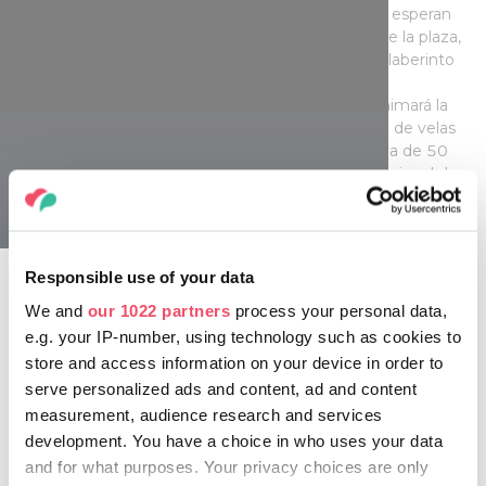
dulce de chimenea y otras delicias. A los niños les esperan
ocupaciones en la casa de madera, en el centro de la plaza,
en cambio, nuevamente se construye el famoso laberinto
de paja. No faltará el espectáculo: los viernes, un
emocionante show de malabaristas con fuego animará la
plaza de la Catedral, y los domingos, el encendido de velas
creará un ambiente festivo. Mientras tanto, la noria de 50
metros frente a la catedral ofrece una vista excepcional de
la ciudad bañada en luz.
Pécs
+ Ideas:
Después de pasear por las ferias, el Balneario Anna
de Aguas Termales y Experiencias ofrece un gran descanso
con piscinas medicinales, cabina de aroma, cabina de vapor,
Responsible use of your data
baño de experiencia y muchos tipos de sauna. Pero
también puede ser una excelente selección el Baño de Sol
We and
our 1022 partners
process your personal data,
Aquapolis (Napfényfürdő) donde la serie de piscinas de
e.g. your IP-number, using technology such as cookies to
experiencia, el parque de toboganes y la sección exclusiva
store and access information on your device in order to
de spa garantizan la relajación despreocupada.
serve personalized ads and content, ad and content
measurement, audience research and services
development. You have a choice in who uses your data
Gödöllő
and for what purposes. Your privacy choices are only