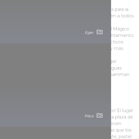
también una experiencia deliciosa: los placeres
gastronómicos locales, las exquisiteces preparadas para la
ocasión y las especialidades de vino únicas seducen a todos.
El ambiente festivo se completa con conciertos,
espectáculos de danza y programas para niños. El Mágico
Eger
Palacio de Hielo que se encuentra al lado del Ayuntamiento
espera a los más pequeños con programas interactivos
donde la pintura de la cara, el tatuaje de estrellas y más
ocupaciones especiales garantizan la diversión.
+ Ideas:
En el Balneario Turco de 400 años de Eger
quienquiera puede refrescarse, y disfrutar de las aguas
termales medicinales o de un masaje tradicional hamman
Szeged
En Szeged ¡tampoco se pierde el ambiente festivo! El lugar
Pécs
central de las Semanas Navideñas de Szeged es la plaza de
la Catedral, donde los artesanos y vendedores ofrecen
innumerables ideas de regalos navideños, mientras que los
hosteleros deleitan a los visitantes con vino caliente, pastel