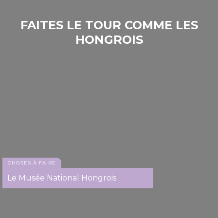
FAITES LE TOUR COMME LES
HONGROIS
Musée du flipper - Budapest
CHOSES À FAIRE
Exposition de modèles réduits de chemins de fer
Le Musée National Hongrois
historiques - Keszthely