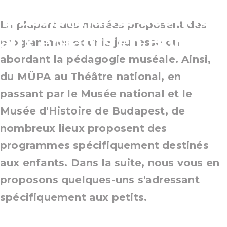
passionnants destinés
La plupart des musées proposent des
aux enfants en Hongrie
programmes pour la jeunesse ou
abordant la pédagogie muséale. Ainsi,
du MÜPA au Théâtre national, en
passant par le Musée national et le
Musée d'Histoire de Budapest, de
nombreux lieux proposent des
programmes spécifiquement destinés
aux enfants. Dans la suite, nous vous en
proposons quelques-uns s'adressant
spécifiquement aux petits.