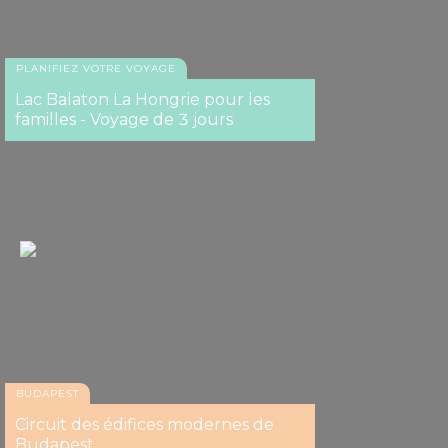
PLANIFIEZ VOTRE VOYAGE
Lac Balaton La Hongrie pour les
familles - Voyage de 3 jours
BUDAPEST
Circuit des édifices modernes de
Budapest