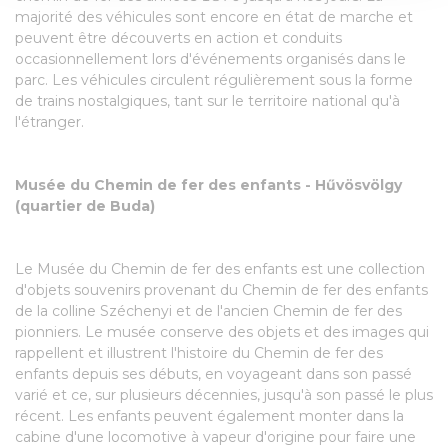
majorité des véhicules sont encore en état de marche et
provide social media features and to analyse our traffic.
peuvent être découverts en action et conduits
We also share information about your use of our site with
occasionnellement lors d'événements organisés dans le
our social media, advertising and analytics partners who
parc. Les véhicules circulent régulièrement sous la forme
may combine it with other information that you’ve
de trains nostalgiques, tant sur le territoire national qu'à
provided to them or that they’ve collected from your use
l'étranger.
of their services.
Musée du Chemin de fer des enfants - Hűvösvölgy
(quartier de Buda)
Le Musée du Chemin de fer des enfants est une collection
d'objets souvenirs provenant du Chemin de fer des enfants
de la colline Széchenyi et de l'ancien Chemin de fer des
pionniers. Le musée conserve des objets et des images qui
rappellent et illustrent l'histoire du Chemin de fer des
enfants depuis ses débuts, en voyageant dans son passé
varié et ce, sur plusieurs décennies, jusqu'à son passé le plus
récent. Les enfants peuvent également monter dans la
cabine d'une locomotive à vapeur d'origine pour faire une