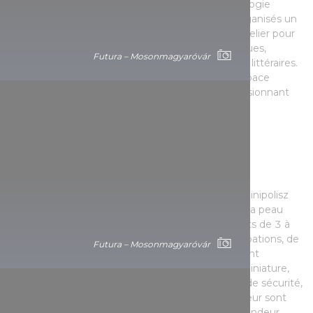
ainsi que de splendides ateliers dédiés à la pédagogie
muséale le week-end. En ce lieu, ont déjà été organisés un
Laboratoire littéraire « Bölcs Kavics » ainsi qu'un atelier pour
examiner les phénomènes scientifiques, techniques,
Futura – Mosonmagyaróvár
biologiques ou artistiques dans certaines œuvres littéraires.
De plus, ces activités sont proposées dans un espace
moderne, flexible et très ludique, également passionnant
pour les adultes.
Minipolisz
Situé au centre de Budapest, dans la rue Király, Minipolisz
est le lieu où les enfants peuvent se glisser dans la peau
des adultes pendant quelques heures. Les enfants de 3 à
12 ans peuvent s'essayer à toutes sortes d'occupations, de
Futura – Mosonmagyaróvár
situations et d'activités, qui ne sont habituellement
pratiquées que par leurs parents, dans une ville miniature,
adaptée à leur taille. Dans de bonnes conditions de sécurité,
ils peuvent également exercer des activités qui leur sont
interdites dans la vie de tous les jours en étant vendeur,