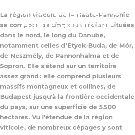
mille visages de la
La région viticole de la Haute-Pannonie
Haute-Pannonie
se compose de cinq sous-régions situées
dans le nord, le long du Danube,
notamment celles d’Etyek-Buda, de Mór,
de Neszmély, de Pannonhalma et de
Sopron. Elle s'étend sur un territoire
assez grand : elle comprend plusieurs
massifs montagneux et collines, de
Budapest jusqu'à la frontière occidentale
du pays, sur une superficie de 5500
hectares. Vu l'étendue de la région
viticole, de nombreux cépages y sont