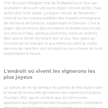
provide social media features and to analyse our traffic.
Il ne faut pas s'éloigner trop de Budapest pour ceux qui
souhaitent découvrir une autre région viticole petite, mais
We also share information about your use of our site with
dotée d'un riche passé. La région viticole de Neszmély
our social media, advertising and analytics partners who
s'étend sur les coteaux paisibles des massifs montagneux
may combine it with other information that you’ve
de Vértes et de Gerecse, surplombant le Danube. C'est la
provided to them or that they’ve collected from your use
région des amateurs des vins blancs à l'acidité prononcée ;
of their services.
ces vins sont frais, capiteux, parfumés, riches en arômes.
Bien que le climat dominant soit un peu frais, grâce au
microclimat du Danube et aux reflets du soleil du matin,
des vins de caractère sont produits sur les coteaux du nord
surplombant le fleuve.
L'endroit où vivent les vignerons les
plus joyeux
La culture de vin dynamique et juvénile de Mór illustre bien
le travail de la nouvelle génération des vignerons hongrois.
Pourtant, Mór, qui ne compte que six communes,
appartient aux régions viticoles les plus petites. Cependant,
elle reste une destination incontournable pour ceux qui