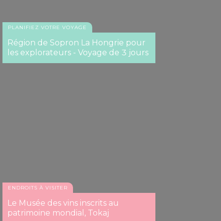
PLANIFIEZ VOTRE VOYAGE
Région de Sopron La Hongrie pour
les explorateurs - Voyage de 3 jours
ENDROITS À VISITER
Le Musée des vins inscrits au
patrimoine mondial, Tokaj