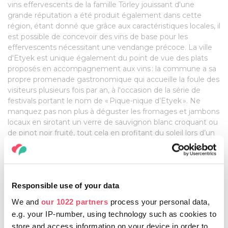
vins effervescents de la famille Törley jouissant d'une
grande réputation a été produit également dans cette
région, étant donné que grâce aux caractéristiques locales, il
est possible de concevoir des vins de base pour les
effervescents nécessitant une vendange précoce. La ville
d'Etyek est unique également du point de vue des plats
proposés en accompagnement aux vins : la commune a sa
propre promenade gastronomique qui accueille la foule des
visiteurs plusieurs fois par an, à l'occasion de la série de
festivals portant le nom de « Pique-nique d’Etyek ». Ne
manquez pas non plus à déguster les fromages et jambons
locaux en sirotant un verre de sauvignon blanc croquant ou
de pinot noir fruité, tout cela en profitant du soleil lors d’un
pique-nique parmi les rangées de vignes pour une
expérience inoubliable ! En vous baladant à Etyek, il est
conseillé de visiter les Studios Korda. C'est un complexe
cinématographique comprenant plusieurs studios et décors
Responsible use of your data
extérieurs, équipé de technologies modernes qui a été
fondé en 2007 grâce au développement de la production
We and
our 1022 partners
process your personal data,
cinématographique hongroise.
e.g. your IP-number, using technology such as cookies to
store and access information on your device in order to