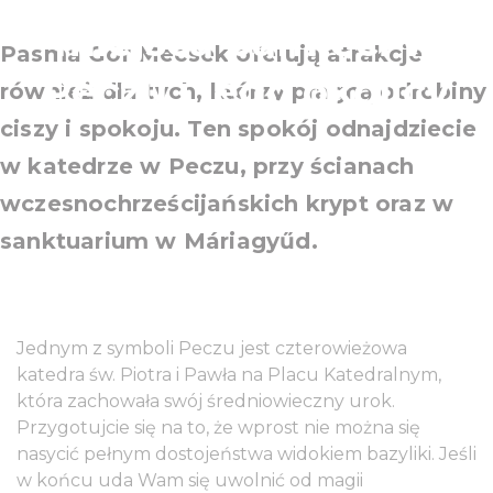
miejsca pamięci w
Pasma Gór Mecsek oferują atrakcje
Peczu i jego okolicy
również dla tych, którzy pragną odrobiny
ciszy i spokoju. Ten spokój odnajdziecie
w katedrze w Peczu, przy ścianach
wczesnochrześcijańskich krypt oraz w
sanktuarium w Máriagyűd.
Jednym z symboli Peczu jest czterowieżowa
katedra św. Piotra i Pawła na Placu Katedralnym,
która zachowała swój średniowieczny urok.
Przygotujcie się na to, że wprost nie można się
nasycić pełnym dostojeństwa widokiem bazyliki. Jeśli
w końcu uda Wam się uwolnić od magii