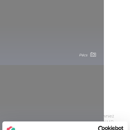
Pécs
Kilkusetletnia święta figura
Máriakéménd oddalone od Peczu o 25 km to również
miejsce kultu religijnego. Kościół Wniebowzięcia NMP
został przebudowany w stylu barokowym w połowie XVIII