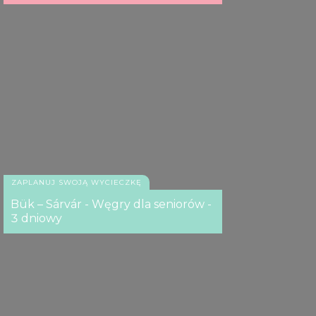
ZAPLANUJ SWOJĄ WYCIECZKĘ
Bük – Sárvár - Węgry dla seniorów -
3 dniowy