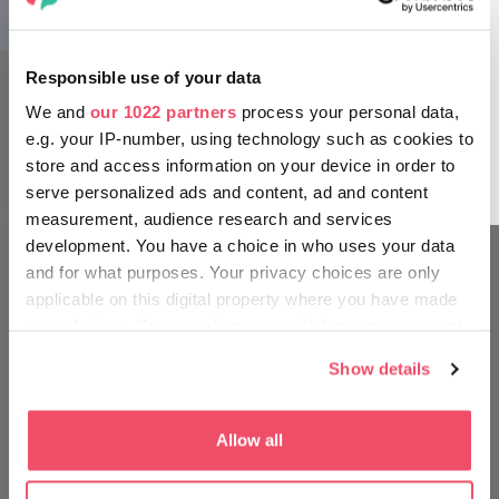
Piotra i Pawła na Placu Katedralnym, Pécs
wieku, a jego wyposażenie wewnętrzne prezentuje styl
copf. Przyjrzyjcie się dokładnie ołtarzowi głównemu, po
jego obu stronach w rokokowej ramie pojawia się po siedem
Responsible use of your data
tajemnic różańca, a na ołtarzu od 1765 r. znajduje się figura
Maryi. Przed głównym wejściem do kościoła znajdują się
We and
our 1022 partners
process your personal data,
dwie słynne ceramiczne figury Zsolnay wykonane z
e.g. your IP-number, using technology such as cookies to
pirogranitu.
store and access information on your device in order to
serve personalized ads and content, ad and content
measurement, audience research and services
development. You have a choice in who uses your data
and for what purposes. Your privacy choices are only
PODRÓŻUJ TAK JAK WĘGRZY
applicable on this digital property where you have made
Piotra i Pawła na Placu Katedralnym, Pécs
your choices. You can change or withdraw your consent
any time from the Cookie Declaration or by clicking on
Show details
the Privacy trigger icon.
If you allow, we would also like to:
Allow all
Collect information about your geographical location
which can be accurate to within several meters