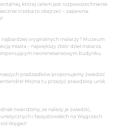
mentalnej, której celem jest rozpowszechnienie
oniecznie trzeba to obejrzeć – zapewnia
e!
o z najbardziej oryginalnych malarzy? Muzeum
cją miasta – największy zbiór dzieł malarza
ę w imponującym neorenesansowym budynku.
a naszych pradziadków proponujemy zwiedzić
zentendre! Można tu przeżyć prawdziwy urok
nak twierdzimy, że należy je zwiedzić,
unistycznych i faszystowskich na Węgrzech.
orii Węgier!