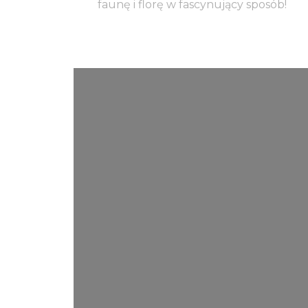
faunę i florę w fascynujący sposób!