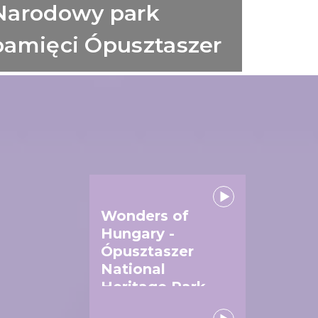
Narodowy park
pamięci Ópusztaszer
Wonders of
Hungary -
Ópusztaszer
National
Heritage Park