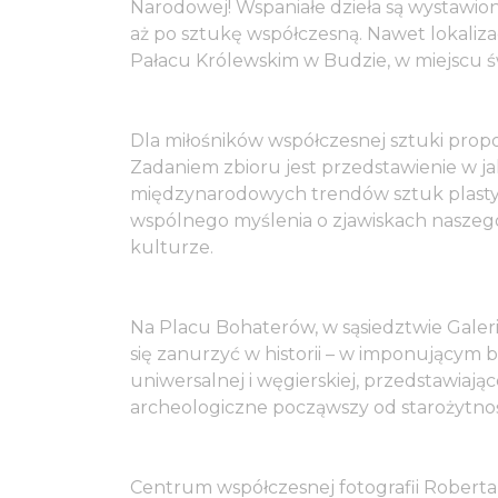
Narodowej! Wspaniałe dzieła są wystawi
aż po sztukę współczesną. Nawet lokalizac
Pałacu Królewskim w Budzie, w miejscu 
Dla miłośników współczesnej sztuki prop
Zadaniem zbioru jest przedstawienie w ja
międzynarodowych trendów sztuk plasty
wspólnego myślenia o zjawiskach naszego 
kulturze.
Na Placu Bohaterów, w sąsiedztwie Gale
się zanurzyć w historii – w imponującym 
uniwersalnej i węgierskiej, przedstawiają
archeologiczne począwszy od starożytnośc
Centrum współczesnej fotografii Roberta