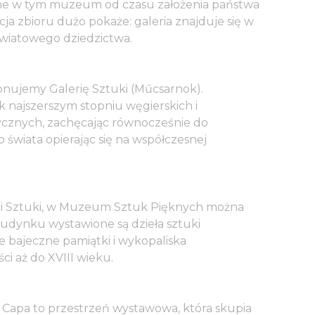
one w tym muzeum od czasu założenia państwa
ja zbioru dużo pokaże: galeria znajduje się w
światowego dziedzictwa.
onujemy Galerię Sztuki (Műcsarnok).
k najszerszym stopniu węgierskich i
cznych, zachęcając równocześnie do
świata opierając się na współczesnej
rii Sztuki, w Muzeum Sztuk Pięknych można
budynku wystawione są dzieła sztuki
ce bajeczne pamiątki i wykopaliska
i aż do XVIII wieku.
 Capa to przestrzeń wystawowa, która skupia