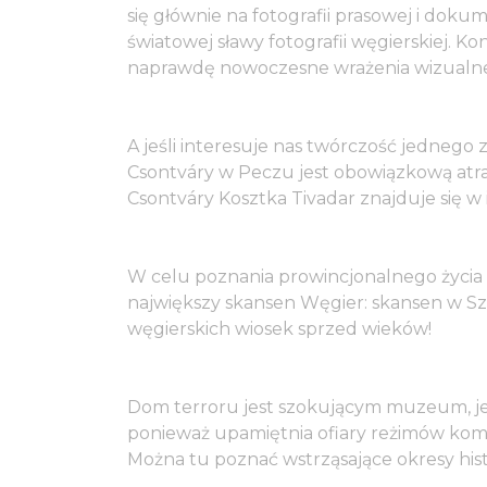
się głównie na fotografii prasowej i doku
światowej sławy fotografii węgierskiej. K
naprawdę nowoczesne wrażenia wizualn
A jeśli interesuje nas twórczość jedneg
Csontváry w Peczu jest obowiązkową atrak
Csontváry Kosztka Tivadar znajduje si
W celu poznania prowincjonalnego życi
największy skansen Węgier: skansen w S
węgierskich wiosek sprzed wieków!
Dom terroru jest szokującym muzeum, jed
ponieważ upamiętnia ofiary reżimów kom
Można tu poznać wstrząsające okresy hist