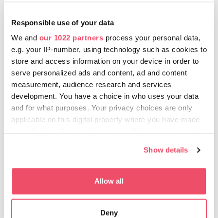
wyposażona w rampy i inne urządzenia ułatwiające dostęp;
cała dzielnica Zamkowa Budy jest pokryta kostką brukową,
Responsible use of your data
jest to więc trudny teren do nawigacji, natomiast pewne
We and
our 1022 partners
process your personal data,
części Dzielnicy Zamkowej mają już nową nawierzchnię.
e.g. your IP-number, using technology such as cookies to
store and access information on your device in order to
serve personalized ads and content, ad and content
W pobliżu zamku ruch samochodowy jest
measurement, audience research and services
ograniczony ze względu na ochronę strefy
development. You have a choice in who uses your data
zabytkowej. Osoby niepełnosprawne mogą wjechać
and for what purposes. Your privacy choices are only
bezpłatnie i bez pozwolenia pod warunkiem
applicable on this digital property where you have made
posiadania ważnej karty parkingowej. Poza tym,
your choices. You can change or withdraw your consent
można pojechać na Zamek niskopodłogowymi
any time from the Cookie Declaration or by clicking on
busami 16, 16A, 116, kolejką linową lub windą z
Show details
the Privacy trigger icon.
placu Dózsa György (tér).
If you allow, we would also like to:
Bezpłatny bilet można otrzymać w kasie Kościoła
Allow all
Collect information about your geographical location
Macieja – również dla osób towarzyszących – należy
which can be accurate to within several meters
natomiast poprosić o otwarcie wejścia
Deny
Identify your device by actively scanning it for
pozbawionego barier.