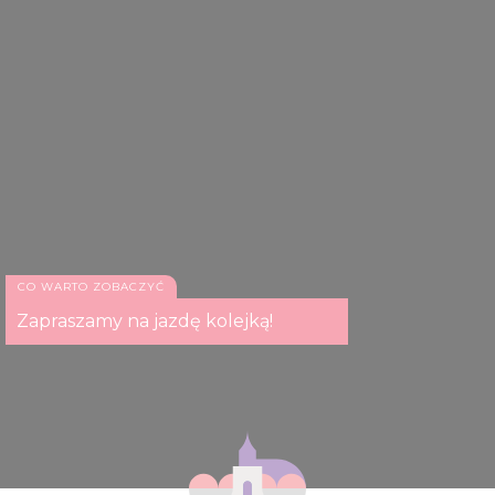
CO WARTO ZOBACZYĆ
Zapraszamy na jazdę kolejką!