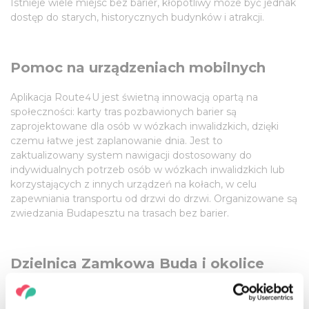
Istnieje wiele miejsc bez barier, kłopotliwy może być jednak
dostęp do starych, historycznych budynków i atrakcji.
Pomoc na urządzeniach mobilnych
Aplikacja Route4U jest świetną innowacją opartą na
społeczności: karty tras pozbawionych barier są
zaprojektowane dla osób w wózkach inwalidzkich, dzięki
czemu łatwe jest zaplanowanie dnia. Jest to
zaktualizowany system nawigacji dostosowany do
indywidualnych potrzeb osób w wózkach inwalidzkich lub
korzystających z innych urządzeń na kołach, w celu
zapewniania transportu od drzwi do drzwi. Organizowane są
zwiedzania Budapesztu na trasach bez barier.
Dzielnica Zamkowa Buda i okolice
Zamek Buda jest chronioną strefą, w związku z czym
średniowieczna część miasta nie wszędzie może być