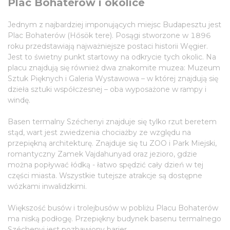
Plac Bohaterów i okolice
Jednym z najbardziej imponujących miejsc Budapesztu jest
Plac Bohaterów (Hősök tere). Posągi stworzone w 1896
roku przedstawiają najważniejsze postaci historii Węgier.
Jest to świetny punkt startowy na odkrycie tych okolic. Na
placu znajdują się również dwa znakomite muzea: Muzeum
Sztuk Pięknych i Galeria Wystawowa – w której znajdują się
dzieła sztuki współczesnej – oba wyposażone w rampy i
windę.
Basen termalny Széchenyi znajduje się tylko rzut beretem
stąd, wart jest zwiedzenia chociażby ze względu na
przepiękną architekturę. Znajduje się tu ZOO i Park Miejski,
romantyczny Zamek Vajdahunyad oraz jezioro, gdzie
można popływać łódką - łatwo spędzić cały dzień w tej
części miasta. Wszystkie tutejsze atrakcje są dostępne
wózkami inwalidzkimi.
Większość busów i trolejbusów w pobliżu Placu Bohaterów
ma niską podłogę. Przepiękny budynek basenu termalnego
Széchenyi jest pozbawiony barier.