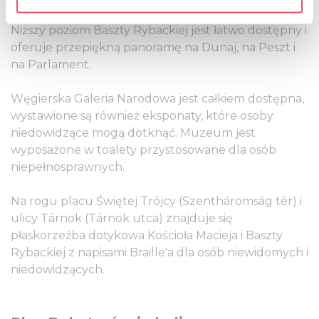
specific characteristics (fingerprinting)
Niższy poziom Baszty Rybackiej jest łatwo dostępny i
Find out more about how your personal data is processed
oferuje przepiękną panoramę na Dunaj, na Peszt i
and set your preferences in the
details section
.
na Parlament.
We use cookies to personalise content and ads, to
Węgierska Galeria Narodowa jest całkiem dostępna,
provide social media features and to analyse our traffic.
wystawione są również eksponaty, które osoby
We also share information about your use of our site with
niedowidzące mogą dotknąć. Muzeum jest
our social media, advertising and analytics partners who
wyposażone w toalety przystosowane dla osób
may combine it with other information that you’ve
niepełnosprawnych.
provided to them or that they’ve collected from your use
of their services.
Na rogu placu Świętej Trójcy (Szentháromság tér) i
ulicy Tárnok (Tárnok utca) znajduje się
płaskorzeźba dotykowa Kościoła Macieja i Baszty
Rybackiej z napisami Braille'a dla osób niewidomych i
niedowidzących.