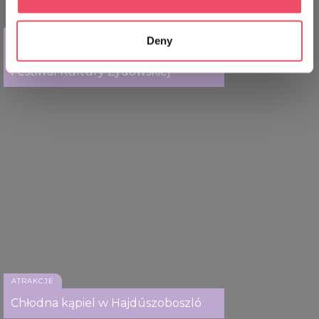
Collect information about your geographical location
which can be accurate to within several meters
ATRAKCJE
Deny
Identify your device by actively scanning it for
Sztuka pod każdym względem
specific characteristics (fingerprinting)
Festiwal Kultury Żydowskiej
Find out more about how your personal data is processed
and set your preferences in the
details section
.
We use cookies to personalise content and ads, to
provide social media features and to analyse our traffic.
We also share information about your use of our site with
our social media, advertising and analytics partners who
may combine it with other information that you’ve
provided to them or that they’ve collected from your use
of their services.
ATRAKCJE
Chłodna kąpiel w Hajdúszoboszló