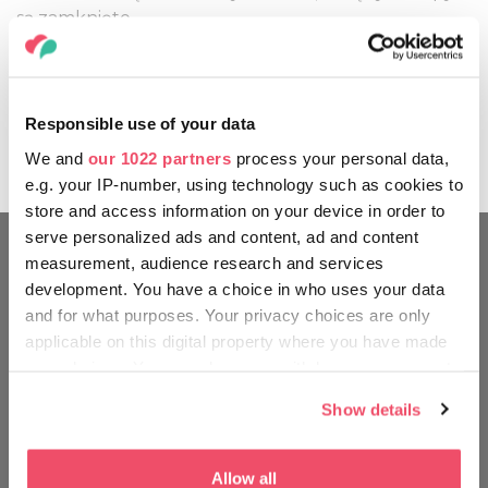
są zamknięte.
Udostępnij ten artykuł:
Responsible use of your data
We and
our 1022 partners
process your personal data,
e.g. your IP-number, using technology such as cookies to
store and access information on your device in order to
serve personalized ads and content, ad and content
measurement, audience research and services
PODRÓŻUJ TAK JAK WĘGRZY
development. You have a choice in who uses your data
and for what purposes. Your privacy choices are only
applicable on this digital property where you have made
your choices. You can change or withdraw your consent
any time from the Cookie Declaration or by clicking on
Show details
the Privacy trigger icon.
If you allow, we would also like to:
Allow all