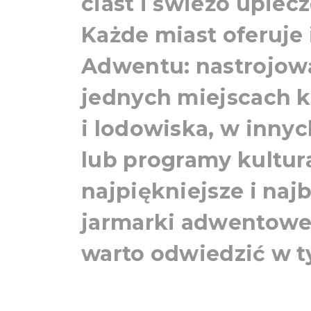
ciast i świeżo upie
Każde miast oferuje
Adwentu: nastrojow
jednych miejscach k
i lodowiska, w innyc
lub programy kultur
najpiękniejsze i naj
jarmarki adwentowe 
warto odwiedzić w t