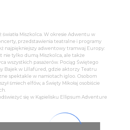
 światła Miszkolca. W okresie Adwentu w
certy, przedstawienia teatralne i programy
eż najpiękniejszy adwentowy tramwaj Europy:
t nie tylko dumą Miszkolca, ale także
ca wszystkich pasażerów. Pociąg Świętego
y Bajek w Lillafüred, gdzie aktorzy Teatru
ne spektakle w namiotach igloo. Osobom
ł śmiech elfów, a Święty Mikołaj osobiście
ch.
dświeżyć się w Kąpielisku Ellipsum Adventure