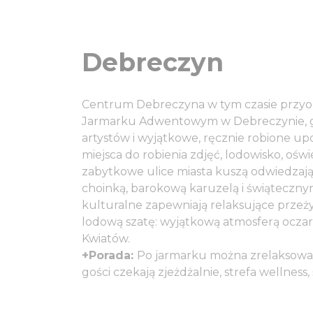
Debreczyn
Centrum Debreczyna w tym czasie przyob
Jarmarku Adwentowym w Debreczynie, g
artystów i wyjątkowe, ręcznie robione up
miejsca do robienia zdjęć, lodowisko, oświ
zabytkowe ulice miasta kuszą odwiedzają
choinką, barokową karuzelą i świąteczny
kulturalne zapewniają relaksujące przeż
lodową szatę: wyjątkową atmosferą ocz
Kwiatów.
+Porada:
Po jarmarku można zrelaksować
gości czekają zjeżdżalnie, strefa wellness, 