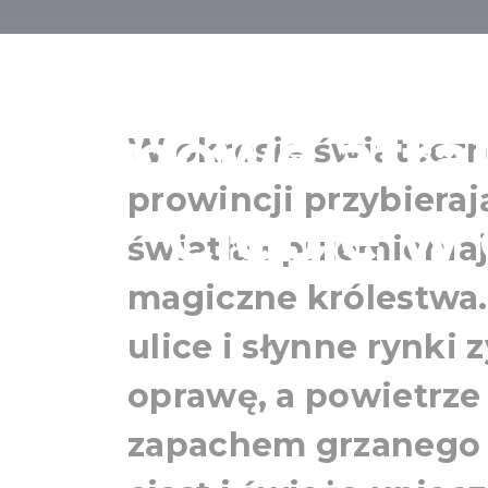
Jarmarki boż
zimowe atrak
W okresie świątecz
prowincji przybiera
Ciebie w 
światła i przemienia
magiczne królestwa.
ulice i słynne rynki
oprawę, a powietrze
zapachem grzanego 