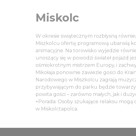
Miskolc
W okresie świątecznym rozbłysną również
Miszkolcu ofertę programową ubarwią kon
animacyjne. Na torowisko wyjedzie równi
unoszący się w powodzi świateł pojazd jes
ośmiokrotnym mistrzem Europy, i zachwy
Mikołaja ponownie zawiezie gości do Krain
Narodowego w Miszkolcu zagrają muzycz
przybywającym do parku będzie towarzyszy
powita gości – zarówno małych, jak i duży
+Porada: Osoby szukające relaksu mogą o
w Miskolctapolca.