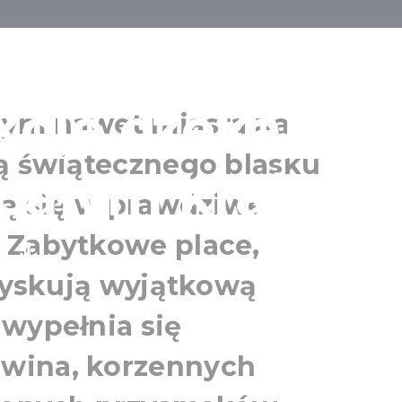
onarodzeniowe
cje czekają n
nym nawet miasta na
ją świątecznego blasku
całym kraju
ją się w prawdziwe
 Zabytkowe place,
 zyskują wyjątkową
 wypełnia się
wina, korzennych