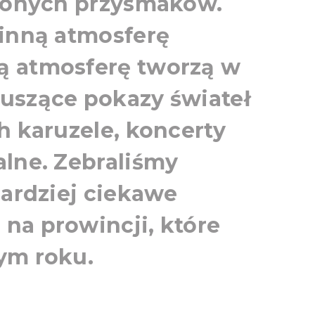
czonych przysmaków.
 inną atmosferę
ą atmosferę tworzą w
uszące pokazy świateł
h karuzele, koncerty
alne. Zebraliśmy
bardziej ciekawe
na prowincji, które
ym roku.