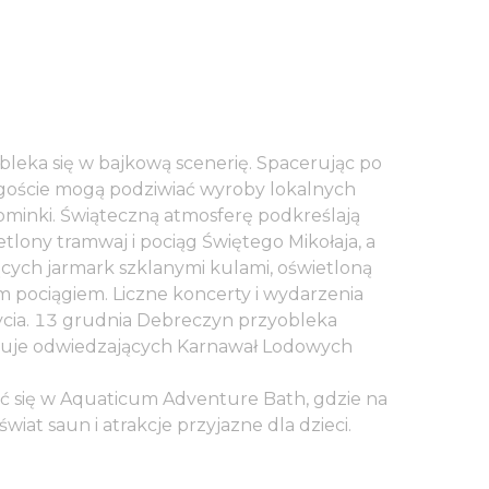
leka się w bajkową scenerię. Spacerując po
oście mogą podziwiać wyroby lokalnych
ominki. Świąteczną atmosferę podkreślają
etlony tramwaj i pociąg Świętego Mikołaja, a
cych jarmark szklanymi kulami, oświetloną
m pociągiem. Liczne koncerty i wydarzenia
ycia. 13 grudnia Debreczyn przyobleka
aruje odwiedzających Karnawał Lodowych
 się w Aquaticum Adventure Bath, gdzie na
świat saun i atrakcje przyjazne dla dzieci.