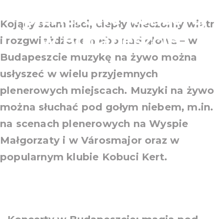
– plenerowe koncerty
Kojący szum liści, ciepły wieczorny wiatr
w Budapeszcie
i rozgwieżdżone niebo nad głową – w
Budapeszcie muzykę na żywo można
usłyszeć w wielu przyjemnych
plenerowych miejscach. Muzyki na żywo
można słuchać pod gołym niebem, m.in.
na scenach plenerowych na Wyspie
Małgorzaty i w Városmajor oraz w
popularnym klubie Kobuci Kert.