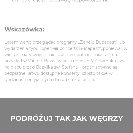
Wskazówka:
Latem warto przeglądać programy „Zenélő Budapest” lub
wydarzenia typu „open-air concerts Budapest”, ponieważ w
wielu klimatycznych miejscach w centrum miasta – na
przykład w Várkert Bazár, w kolumnadzie Műcsarnoku czy
na placu przed Bazyliką św. Stefana – organizowane są
bezpłatne, łatwo dostępne koncerty, często także w
godzinach przyjaznych dla rodzin z dziećmi.
PODRÓŻUJ TAK JAK WĘGRZY