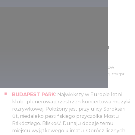
Koncerty w Budapest Park i inne
miejsca na letnie imprezy
Jeśli nie chcecie tylko słuchać koncertów, lecz także
potańczyć pod gołym niebem, oto kilka propozycji miejsc
na imprezę w Budapeszcie:
BUDAPEST PARK
: Największy w Europie letni
klub i plenerowa przestrzeń koncertowa muzyki
rozrywkowej. Położony jest przy ulicy Soroksári
út, niedaleko pestińskiego przyczółka Mostu
Rákócziego. Bliskość Dunaju dodaje temu
miejscu wyjątkowego klimatu. Oprócz licznych