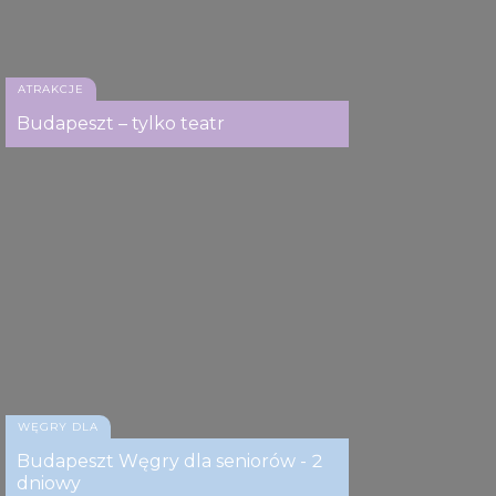
ATRAKCJE
Budapeszt – tylko teatr
WĘGRY DLA
Budapeszt Węgry dla seniorów - 2
dniowy