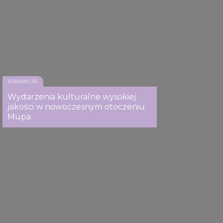
ATRAKCJE
Wydarzenia kulturalne wysokiej
jakości w nowoczesnym otoczeniu:
Müpa