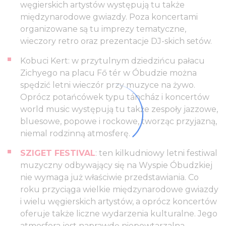
węgierskich artystów występują tu także
międzynarodowe gwiazdy. Poza koncertami
organizowane są tu imprezy tematyczne,
wieczory retro oraz prezentacje DJ-skich setów.
Kobuci Kert: w przytulnym dziedzińcu pałacu
Zichyego na placu Fő tér w Óbudzie można
spędzić letni wieczór przy muzyce na żywo.
Oprócz potańcówek typu táncház i koncertów
world music występują tu także zespoły jazzowe,
bluesowe, popowe i rockowe, tworząc przyjazną,
niemal rodzinną atmosferę.
SZIGET FESTIVAL
: ten kilkudniowy letni festiwal
muzyczny odbywający się na Wyspie Óbudzkiej
nie wymaga już właściwie przedstawiania. Co
roku przyciąga wielkie międzynarodowe gwiazdy
i wielu węgierskich artystów, a oprócz koncertów
oferuje także liczne wydarzenia kulturalne. Jego
atmosfera jest naprawdę niepowtarzalna.