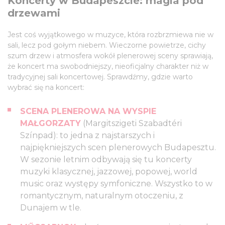
Koncerty w Budapeszcie: magia pod
drzewami
Jest coś wyjątkowego w muzyce, która rozbrzmiewa nie w
sali, lecz pod gołym niebem. Wieczorne powietrze, cichy
szum drzew i atmosfera wokół plenerowej sceny sprawiają,
że koncert ma swobodniejszy, nieoficjalny charakter niż w
tradycyjnej sali koncertowej. Sprawdźmy, gdzie warto
wybrać się na koncert:
SCENA PLENEROWA NA WYSPIE
MAŁGORZATY
(Margitszigeti Szabadtéri
Színpad): to jedna z najstarszych i
najpiękniejszych scen plenerowych Budapesztu.
W sezonie letnim odbywają się tu koncerty
muzyki klasycznej, jazzowej, popowej, world
music oraz występy symfoniczne. Wszystko to w
romantycznym, naturalnym otoczeniu, z
Dunajem w tle.