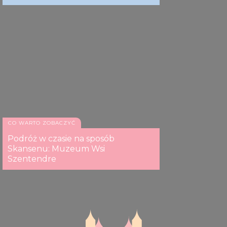
CO WARTO ZOBACZYĆ
Podróż w czasie na sposób
Skansenu: Muzeum Wsi
Szentendre