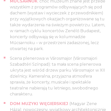
MŰCSARNOK
: choć muzeum znane jest przede
wszystkim z programów odbywających się pod
dachem (wystaw i wycieczek z przewodnikiem)
przy wyjątkowych okazjach organizowane są tu
także wydarzenia na świeżym powietrzu. Latem,
w ramach cyklu koncertów Zenélő Budapest,
koncerty odbywają się w kolumnadzie
Műcsarnoku – w przestrzeni zadaszonej, lecz
otwartej na park.
Scena plenerowa w Városmajor (Városmajori
Szabadtéri Színpad): ta mała scena plenerowa
ukryta jest wśród drzew parku Városmajor w XII
dzielnicy. Kameralna, przyjazna atmosfera
sprawia, że koncerty, musicale i spektakle
teatralne nabierają tu letniego, swobodnego
charakteru.
DOM MUZYKI WĘGIERSKIEJ
(Magyar Zene
Háza): nowoczesny, wyjątkowy architektonicznie