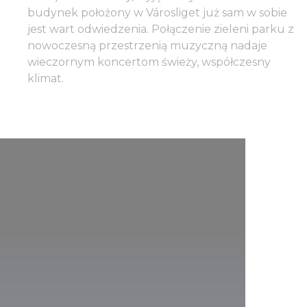
budynek położony w Városliget już sam w sobie
jest wart odwiedzenia. Połączenie zieleni parku z
nowoczesną przestrzenią muzyczną nadaje
wieczornym koncertom świeży, współczesny
klimat.