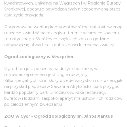
kwadratowych, unikalnej na Węgrzech i w Regionie Europy
Środkowej, obdaruje odwiedzających niezapomnianą przez
całe życie przygodą.
Pogrupowane według kontynentów różne gatunki zwierząt
możecie zwiedzić na rozległym terenie w ramach spaceru
tematycznego. W różnych częściach zoo co godzinę
odbywają się otwarte dla publiczności karmienia zwierząt.
Ogród zoologiczny w Veszprém
Ogród ten jest położony na dużym obszarze, w
malowniczej scenerii i jest ciągle rozwijany.
Kilka specjalnych stref służy przede wszystkim dla dzieci, jak
na przykład plac zabaw Sawanna Afrykańska, park przygód i
bardzo popularny park Dinozaurów. Kilka restauracji,
bufetów i lodziarni zaspokoi apetyt maluchów i ich rodziców
po całodziennym zwiedzaniu.
ZOO w Győr - Ogród zoologiczny im. János Xantus