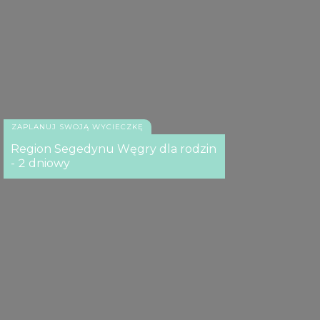
Schronisko dla niedźwiedzi w Veresegyház
ZAPLANUJ SWOJĄ WYCIECZKĘ
Region Segedynu Węgry dla rodzin
- 2 dniowy
Schronisko dla niedźwiedzi w Veresegyház