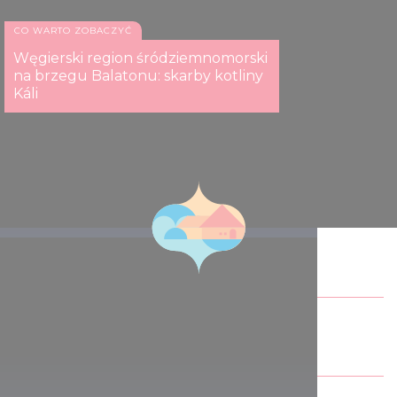
CO WARTO ZOBACZYĆ
Węgierski region śródziemnomorski
na brzegu Balatonu: skarby kotliny
Káli
Parki bawołów
Udostępnij ten artykuł: