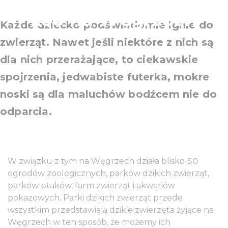
zoo na Węgrzech
Każde dziecko podświadomie lgnie do
zwierząt. Nawet jeśli niektóre z nich są
dla nich przerażające, to ciekawskie
spojrzenia, jedwabiste futerka, mokre
noski są dla maluchów bodźcem nie do
odparcia.
W związku z tym na Węgrzech działa blisko 50
ogrodów zoologicznych, parków dzikich zwierząt,
parków ptaków, farm zwierząt i akwariów
pokazowych. Parki dzikich zwierząt przede
wszystkim przedstawiają dzikie zwierzęta żyjące na
Węgrzech w ten sposób, że możemy ich