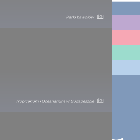
Parki bawołów
ATRAKCJE
CO WARTO ZOBACZYĆ
ZAPLANUJ SWOJĄ WYCIECZKĘ
WĘGRY DLA
KONTAKT
1123 Budapest,
Alkotás utca 19
Tropicarium i Oceanarium w Budapeszcie
+36 1 4888 700