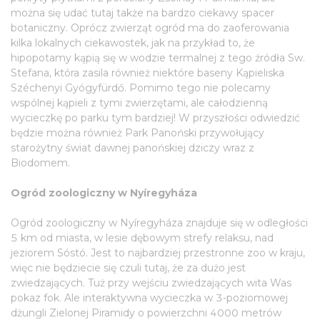
można się udać tutaj także na bardzo ciekawy spacer
botaniczny. Oprócz zwierząt ogród ma do zaoferowania
kilka lokalnych ciekawostek, jak na przykład to, że
hipopotamy kąpią się w wodzie termalnej z tego źródła Sw.
Stefana, która zasila również niektóre baseny Kąpieliska
Széchenyi Gyógyfürdő. Pomimo tego nie polecamy
wspólnej kąpieli z tymi zwierzętami, ale całodzienną
wycieczkę po parku tym bardziej! W przyszłości odwiedzić
będzie można również Park Panoński przywołujący
starożytny świat dawnej panońskiej dziczy wraz z
Biodomem.
Ogród zoologiczny w Nyíregyháza
Ogród zoologiczny w Nyíregyháza znajduje się w odległości
5 km od miasta, w lesie dębowym strefy relaksu, nad
jeziorem Sóstó. Jest to najbardziej przestronne zoo w kraju,
więc nie będziecie się czuli tutaj, że za dużo jest
zwiedzających. Tuż przy wejściu zwiedzających wita Was
pokaz fok. Ale interaktywna wycieczka w 3-poziomowej
dżungli Zielonej Piramidy o powierzchni 4000 metrów