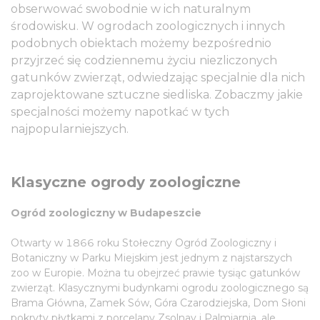
obserwować swobodnie w ich naturalnym
środowisku. W ogrodach zoologicznych i innych
podobnych obiektach możemy bezpośrednio
przyjrzeć się codziennemu życiu niezliczonych
gatunków zwierząt, odwiedzając specjalnie dla nich
zaprojektowane sztuczne siedliska. Zobaczmy jakie
specjalności możemy napotkać w tych
najpopularniejszych.
Klasyczne ogrody zoologiczne
Ogród zoologiczny w Budapeszcie
Otwarty w 1866 roku Stołeczny Ogród Zoologiczny i
Botaniczny w Parku Miejskim jest jednym z najstarszych
zoo w Europie. Można tu obejrzeć prawie tysiąc gatunków
zwierząt. Klasycznymi budynkami ogrodu zoologicznego są
Brama Główna, Zamek Sów, Góra Czarodziejska, Dom Słoni
pokryty płytkami z porcelany Zsolnay i Palmiarnia, ale