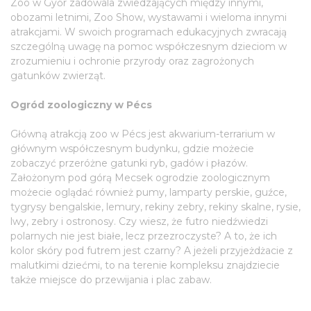
Zoo w Győr zadowala zwiedzających między innymi,
obozami letnimi, Zoo Show, wystawami i wieloma innymi
atrakcjami. W swoich programach edukacyjnych zwracają
szczególną uwagę na pomoc współczesnym dzieciom w
zrozumieniu i ochronie przyrody oraz zagrożonych
gatunków zwierząt.
Ogród zoologiczny w Pécs
Główną atrakcją zoo w Pécs jest akwarium-terrarium w
głównym współczesnym budynku, gdzie możecie
zobaczyć przeróżne gatunki ryb, gadów i płazów.
Założonym pod górą Mecsek ogrodzie zoologicznym
możecie oglądać również pumy, lamparty perskie, guźce,
tygrysy bengalskie, lemury, rekiny zebry, rekiny skalne, rysie,
lwy, zebry i ostronosy. Czy wiesz, że futro niedźwiedzi
polarnych nie jest białe, lecz przezroczyste? A to, że ich
kolor skóry pod futrem jest czarny? A jeżeli przyjeżdżacie z
malutkimi dziećmi, to na terenie kompleksu znajdziecie
także miejsce do przewijania i plac zabaw.