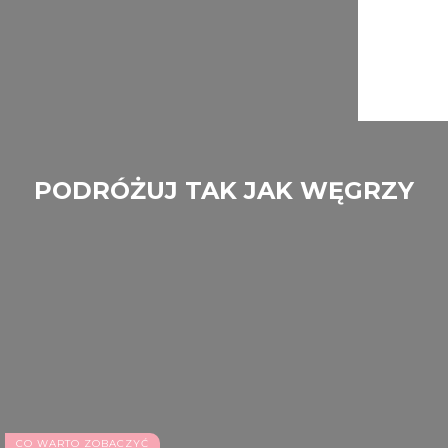
PODRÓŻUJ TAK JAK WĘGRZY
Park zwierząt dzikich w Szeged
CO WARTO ZOBACZYĆ