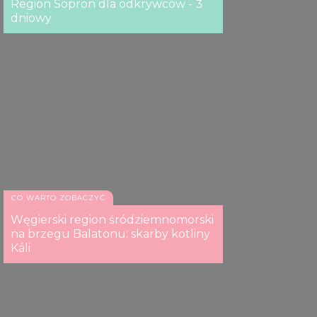
Region Sopron dla odkrywców - 3
dniowy
CO WARTO ZOBACZYĆ
Węgierski region śródziemnomorski
na brzegu Balatonu: skarby kotliny
Káli