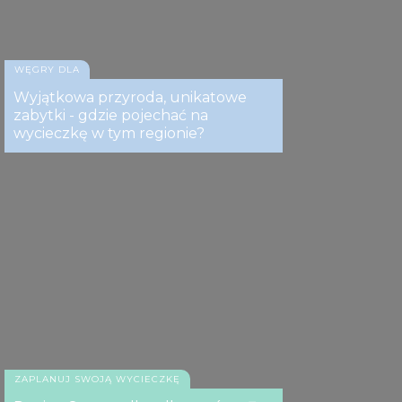
WĘGRY DLA
Wyjątkowa przyroda, unikatowe
zabytki - gdzie pojechać na
wycieczkę w tym regionie?
ZAPLANUJ SWOJĄ WYCIECZKĘ