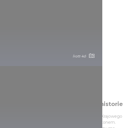
Írott-kő
Wioski i winnice opowiadające historie
Prawdopodobnie jedną z najpiękniejszych części Krajowego
Niebieskiego Szlaku są górzyste tereny nad Balatonem.