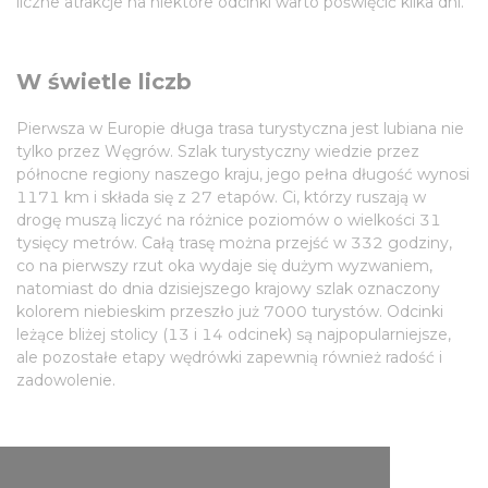
liczne atrakcje na niektóre odcinki warto poświęcić kilka dni.
W świetle liczb
Pierwsza w Europie długa trasa turystyczna jest lubiana nie
tylko przez Węgrów. Szlak turystyczny wiedzie przez
północne regiony naszego kraju, jego pełna długość wynosi
1171 km i składa się z 27 etapów. Ci, którzy ruszają w
drogę muszą liczyć na różnice poziomów o wielkości 31
tysięcy metrów. Całą trasę można przejść w 332 godziny,
co na pierwszy rzut oka wydaje się dużym wyzwaniem,
natomiast do dnia dzisiejszego krajowy szlak oznaczony
kolorem niebieskim przeszło już 7000 turystów. Odcinki
leżące bliżej stolicy (13 i 14 odcinek) są najpopularniejsze,
ale pozostałe etapy wędrówki zapewnią również radość i
zadowolenie.