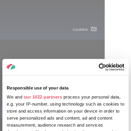
Csobánc
Zapomniane zamki w objęciach lasów
Responsible use of your data
10 odcinek Krajowego Szlaku prowadzi przez puszcze
We and
our 1022 partners
process your personal data,
Vértes. Droga łącząca Bodajk i Szárliget wynosi 56
kilometrów. Obszar ten przyciąga turystów dzięki bogatej,
e.g. your IP-number, using technology such as cookies to
Csobánc
różnorodnej przyrodzie, średniowiecznym zamkom i
store and access information on your device in order to
odosobnionym osadom z długą historią. Odcinek jest łatwy
serve personalized ads and content, ad and content
do pokonania, gdyż wbrew pozorom szlak prowadzi po
measurement, audience research and services
łagodniejszym terenie. 10 odcinek Krajowego Niebieskiego