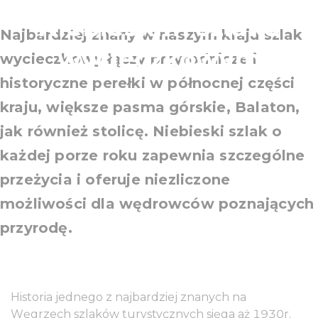
Niebieskim szlaku
Najbardziej znany w naszym kraju szlak
wycieczkowym
wycieczkowy łączy przyrodnicze i
historyczne perełki w północnej części
kraju, większe pasma górskie, Balaton,
jak również stolicę. Niebieski szlak o
każdej porze roku zapewnia szczególne
przeżycia i oferuje niezliczone
możliwości dla wędrowców poznających
przyrodę.
Historia jednego z najbardziej znanych na
Węgrzech szlaków turystycznych sięga aż 1930r.