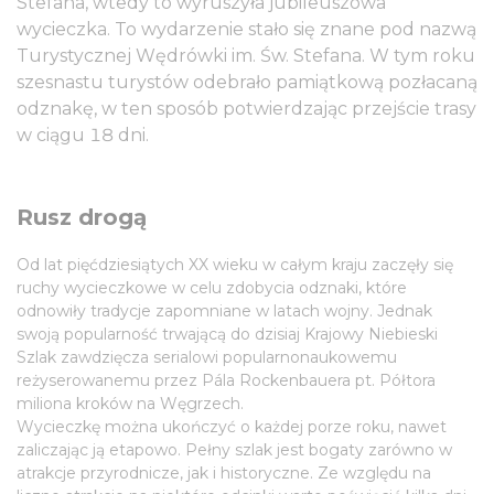
Stefana, wtedy to wyruszyła jubileuszowa
wycieczka. To wydarzenie stało się znane pod nazwą
Turystycznej Wędrówki im. Św. Stefana. W tym roku
szesnastu turystów odebrało pamiątkową pozłacaną
odznakę, w ten sposób potwierdzając przejście trasy
w ciągu 18 dni.
Rusz drogą
Od lat pięćdziesiątych XX wieku w całym kraju zaczęły się
ruchy wycieczkowe w celu zdobycia odznaki, które
odnowiły tradycje zapomniane w latach wojny. Jednak
swoją popularność trwającą do dzisiaj Krajowy Niebieski
Szlak zawdzięcza serialowi popularnonaukowemu
reżyserowanemu przez Pála Rockenbauera pt. Półtora
miliona kroków na Węgrzech.
Wycieczkę można ukończyć o każdej porze roku, nawet
zaliczając ją etapowo. Pełny szlak jest bogaty zarówno w
atrakcje przyrodnicze, jak i historyczne. Ze względu na