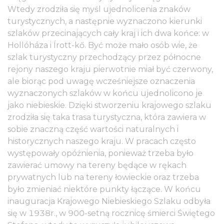
Wtedy zrodziła się myśl ujednolicenia znaków
turystycznych, a następnie wyznaczono kierunki
szlaków przecinających cały kraj i ich dwa końce: w
Hollóháza i Írott-kő. Być może mało osób wie, że
szlak turystyczny przechodzący przez północne
rejony naszego kraju pierwotnie miał być czerwony,
ale biorąc pod uwagę wcześniejsze oznaczenia
wyznaczonych szlaków w końcu ujednolicono je
jako niebieskie. Dzięki stworzeniu krajowego szlaku
zrodziła się taka trasa turystyczna, która zawiera w
sobie znaczną część wartości naturalnych i
historycznych naszego kraju. W pracach często
występowały opóźnienia, ponieważ trzeba było
zawierać umowy na tereny będące w rękach
prywatnych lub na tereny łowieckie oraz trzeba
było zmieniać niektóre punkty łączące. W końcu
inauguracja Krajowego Niebieskiego Szlaku odbyła
się w 1938r., w 900-setną rocznicę śmierci Świętego