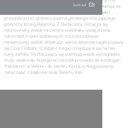
Droga łącząca Badacsonytördemice i Nagyvázsony ma
Írott-kő
długość 45 km. Po drodze oczom wędrowców ukazują się
malownicze krajobrazy. Szósty etap krajowego szlaku
prowadzi przez grzbiety pasma górskiego otaczającego
północny brzeg Balatonu. Z Badacsony roztacza się
niezrównany widok na zielono-niebieską wodę jeziora,
natomiast z wież widokowym można podziwiać
niesamowity widok. Wędrując wśród winorośli nagle pojawia
się Góra Csobánc (Csobánc-hegy) i znajdujące się na niej
ruiny zamku. Roztaczający się stamtąd widok wynagradza
trudy wędrówki. Następnie odcinek prowadzi do Kőtenger,
Palotarom w Veléte i do zamku Kinizsi w Nagyvázsony,
zahaczając o bajkowe wsie Basenu Káli.