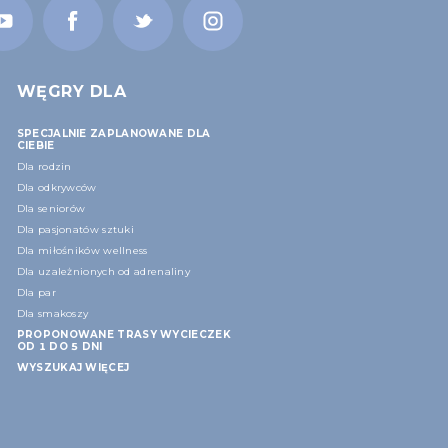
WĘGRY DLA
SPECJALNIE ZAPLANOWANE DLA
CIEBIE
Dla rodzin
Dla odkrywców
Dla seniorów
Dla pasjonatów sztuki
Dla miłośników wellness
Dla uzależnionych od adrenaliny
Dla par
Dla smakoszy
PROPONOWANE TRASY WYCIECZEK
OD 1 DO 5 DNI
WYSZUKAJ WIĘCEJ