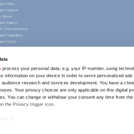
gion Pécs
gion Sopron
k-Sárvár
gion Egeru
őr i Pannonhalma
gion Segedynu
gion Gyula
data
s
process your personal data, e.g. your IP-number, using techno
s information on your device in order to serve personalized ads
 audience research and services development. You have a choi
poses. Your privacy choices are only applicable on this digital p
KONTAKT
s. You can change or withdraw your consent any time from the
1123 Budapest,
on the Privacy trigger icon.
Alkotás utca 19
+36 1 4888 700
like to:
out your geographical location which can be accurate to within s