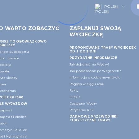
POLSKI
O WARTO ZOBACZYĆ
ZAPLANUJ SWOJĄ
WYCIECZKĘ
SISZ TO OBOWIĄZKOWO
BACZYĆ
PROPONOWANE TRASY WYCIECZEK
OD 1 DO 5 DNI
rakcje Budapesztu
PRZYDATNE INFORMACJE
mki i pałace
Jak dojechać na Węgry?
ieliska
Jak podróżować po Węgrzech?
zyroda
Informacja o codziennym życiu
yte skarby
Pogoda w ciągu roku
zea
Fakty
stronomia
Ludzie
CIECZKI 360
Dostępne Węgry
LE WYJAZDÓW
Przydatne linki
dapeszt
DARMOWE PRZEWODNIKI
apeszt i okolice
TURYSTYCZNE I MAPY
laton
reczyn i okolice
aj i Nyíregyháza