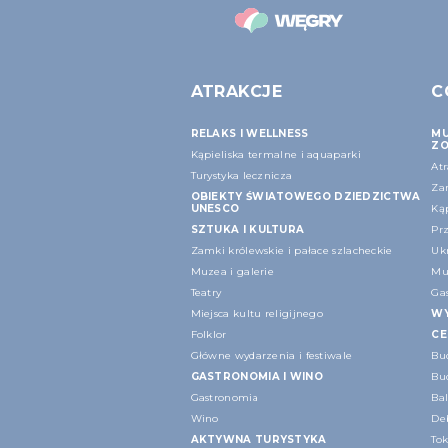
ATRAKCJE
C
RELAKS I WELLNESS
MU
ZO
Kąpieliska termalne i aquaparki
At
Turystyka lecznicza
Za
OBIEKTY ŚWIATOWEGO DZIEDZICTWA
UNESCO
Kąp
SZTUKA I KULTURA
Pr
Zamki królewskie i pałace szlacheckie
Ukr
Muzea i galerie
Mu
Teatry
Ga
Miejsca kultu religijnego
WY
Folklor
CE
Główne wydarzenia i festiwale
Bu
GASTRONOMIA I WINO
Bud
Gastronomia
Ba
Wino
Deb
AKTYWNA TURYSTYKA
Tok