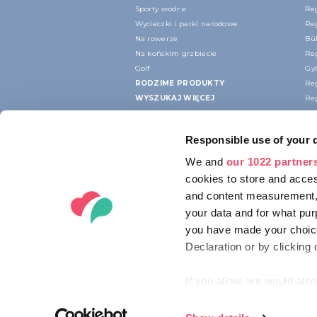
Sporty wodne
Re
Wycieczki i parki narodowe
Re
Na rowerze
Bü
Na końskim grzbiecie
Re
Golf
Gy
RODZIME PRODUKTY
Re
WYSZUKAJ WIĘCEJ
Re
Responsible use of your 
We and
our 1022 partner
cookies to store and acces
and content measurement,
your data and for what pur
you have made your choice
Declaration or by clicking 
If you allow, we would also 
Collect information ab