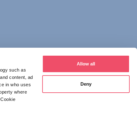
Allow all
logy such as
 and content, ad
Deny
ce in who uses
roperty where
 Cookie
everal meters