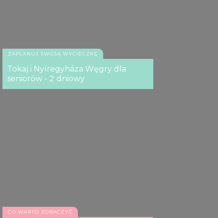
Kékes
ZAPLANUJ SWOJĄ WYCIECZKĘ
Tokaj i Nyíregyháza Węgry dla
seniorów - 2 dniowy
Kékes
CO WARTO ZOBACZYĆ