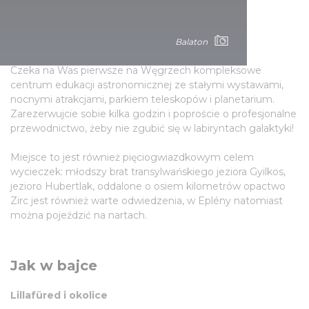
Gwiazdy na wyciągnięcie ręki
Bakonybél – Obserwatorium Panońskie
Balaton
Czeka na Was pierwsze na Węgrzech kompleksowe
centrum edukacji astronomicznej ze stałymi wystawami,
nocnymi atrakcjami, parkiem teleskopów i planetarium.
Zarezerwujcie sobie kilka godzin i poproście o profesjonalne
przewodnictwo, żeby nie zgubić się w labiryntach galaktyki!
Miejsce to jest również pięciogwiazdkowym celem
wycieczek: młodszy brat transylwańskiego jeziora Gyilkos,
jezioro Hubertlak, oddalone o osiem kilometrów opactwo
Zirc jest również warte odwiedzenia, w Eplény natomiast
można pojeździć na nartach.
Jak w bajce
Lillafüred i okolice