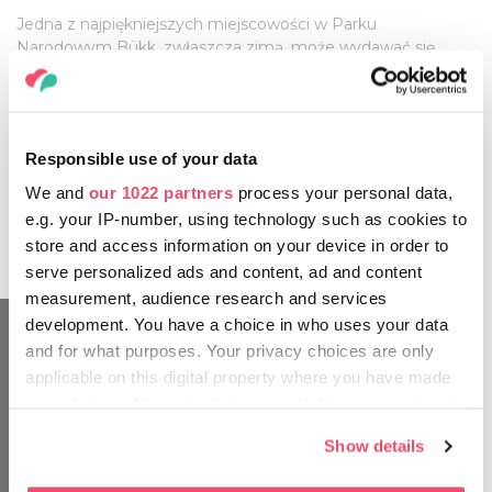
Jedna z najpiękniejszych miejscowości w Parku
Narodowym Bükk, zwłaszcza zimą, może wydawać się
jakbyście wpadli (przepraszam, znowu nawiązuję do filmu)
prosto do bajki "Kraina lodu". Śmiało możemy również
polecić, że jeśli pragniecie prawdziwie książęcą przygodę,
zatrzymanie się w Pałacowym Hotelu! Następnie rano,
Responsible use of your data
odpowiednio ciepło ubrani, wyruszcie na odkrywanie okolicy.
Nieopodal, w dolinie Szalajka, niedaleko Szilvásvárad,
We and
our 1022 partners
process your personal data,
znajduje się wodospad Fátyol, który zamarznięty jest
e.g. your IP-number, using technology such as cookies to
zachwycający.
store and access information on your device in order to
serve personalized ads and content, ad and content
measurement, audience research and services
development. You have a choice in who uses your data
and for what purposes. Your privacy choices are only
applicable on this digital property where you have made
your choices. You can change or withdraw your consent
any time from the Cookie Declaration or by clicking on
Show details
the Privacy trigger icon.