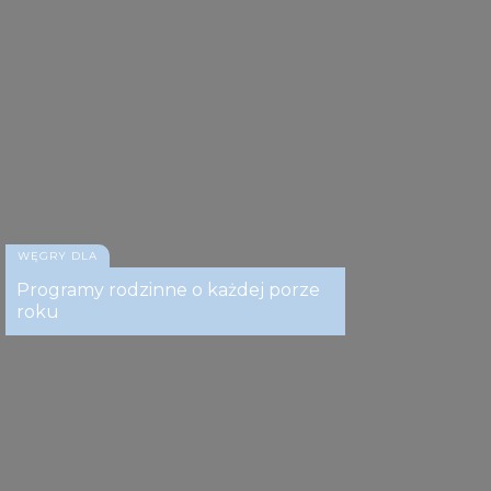
WĘGRY DLA
Kékes
Programy rodzinne o każdej porze
roku