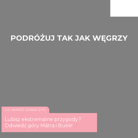
PODRÓŻUJ TAK JAK WĘGRZY
Mátra
CO WARTO ZOBACZYĆ
Lubisz ekstremalne przygody?
Odwiedź góry Mátra i Bükk!
Kékes