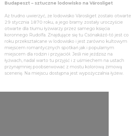
Budapeszt – sztuczne lodowisko na Városliget
Aż trudno uwierzyć, że lodowisko Városliget zostało otwarte
29 stycznia 1870 roku, a jego bramy zostały uroczyście
otwarte dla tłumu łyżwiarzy przez samego księcia
koronnego Rudolfa. Znajdujące się tu Csónakázó-tó jest co
roku przekształcane w lodowisko i jest zarówno kultowym
miejscem romantycznych spotkań jak i popularnym
miejscem dla rodzin i przyjaciół. Jeśli nie jeździsz na
łyżwach, nadal warto tu przyjść i z uśmiechem na ustach
przynajmniej poobserwować z mostu kolorową zimową
scenerię. Na miejscu dostępna jest wypożyczalnia łyżew.