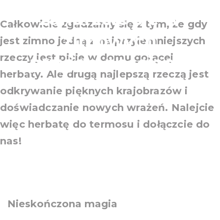
zanurzcie się w
Całkowicie zgadzamy się z tym, że gdy
zimowych
jest zimno jedną z najprzyjemniejszych
rzeczy jest picie w domu gorącej
przyjemnościach!
herbaty. Ale drugą najlepszą rzeczą jest
odkrywanie pięknych krajobrazów i
doświadczanie nowych wrażeń. Nalejcie
więc herbatę do termosu i dołączcie do
nas!
Nieskończona magia