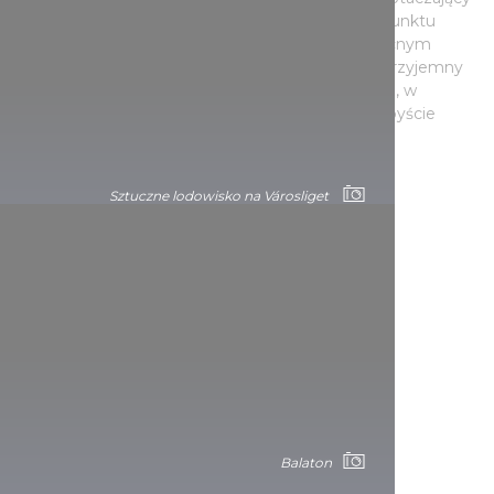
ją surowy krajobraz z wysokości 165 metrów, z punktu
widokowego Gömbo w Balatonboglár. Na północnym
brzegu, w Tihany, można również wybrać się na przyjemny
spacer. Nie ma śladu letnich tłumów, a atmosfera, w
mglistym powietrzu, jest bardzo tajemnicza. Jakbyście
cofnęli się w czasie o kilka wieków.
Sztuczne lodowisko na Városliget
Balaton