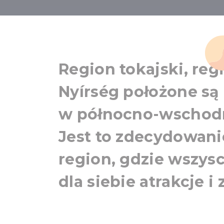
Tokaj i 
Region tokajski, regi
Nyírség położone są 
w północno-wschodn
Jest to zdecydowani
region, gdzie wszys
dla siebie atrakcje i 