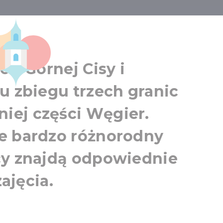
Nyíregyháza
on Górnej Cisy i
u zbiegu trzech granic
iej części Węgier.
e bardzo różnorodny
cy znajdą odpowiednie
zajęcia.