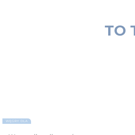
TO 
WĘGRY DLA