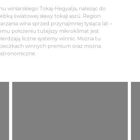
nu winiarskiego Tokaj-Hegyalja, należąc do
bką światowej sławy tokaji aszú. Region
warzania wina sprzed przynajmniej tysiąca lat –
mu położeniu tutejszy mikroklimat jest
ierdzają liczne systemy winnic. Można tu
wycieczkach winnych premium oraz można
stronomiczne.