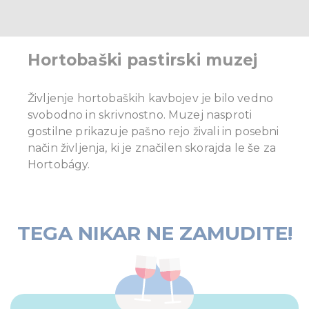
our social media, advertising and analytics partners who
may combine it with other information that you’ve
provided to them or that they’ve collected from your use
Hortobaški pastirski muzej
of their services.
Življenje hortobaških kavbojev je bilo vedno
svobodno in skrivnostno. Muzej nasproti
gostilne prikazuje pašno rejo živali in posebni
način življenja, ki je značilen skorajda le še za
Hortobágy.
TEGA NIKAR NE ZAMUDITE!