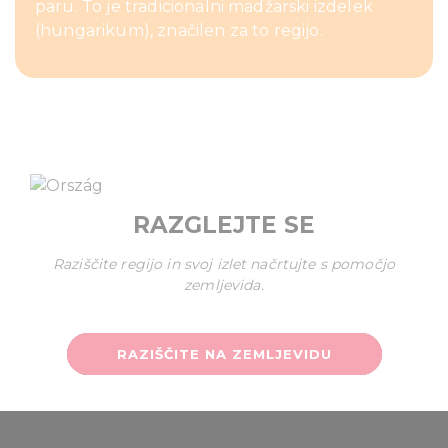
paru. To je tradicionalni madžarski izdelek
(hungarikum), značilen za to regijo.
RAZGLEJTE SE
Raziščite regijo in svoj izlet načrtujte s pomočjo
zemljevida.
RAZIŠČITE NA ZEMLJEVIDU