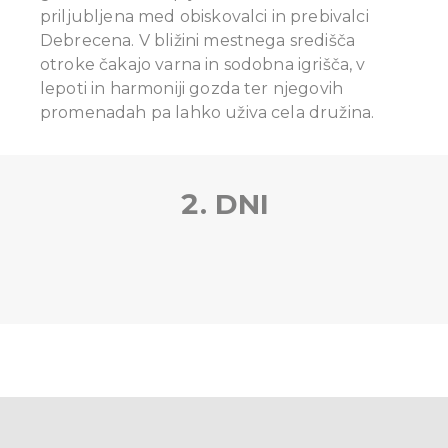
priljubljena med obiskovalci in prebivalci
Debrecena. V bližini mestnega središča
otroke čakajo varna in sodobna igrišča, v
lepoti in harmoniji gozda ter njegovih
promenadah pa lahko uživa cela družina.
2. DNI