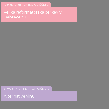
KRAJI, KI JIH LAHKO OBIŠČETE
Velika reformatorska cerkev v
Debrecenu
STVARI, KI JIH LAHKO POČNETE
Alternative vinu